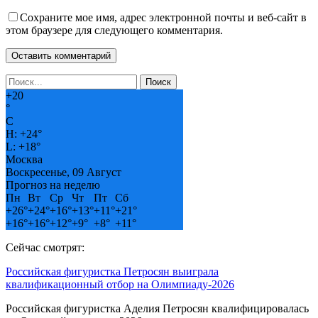
Сохраните мое имя, адрес электронной почты и веб-сайт в
этом браузере для следующего комментария.
+
20
°
C
H:
+
24°
L:
+
18°
Москва
Воскресенье, 09 Август
Прогноз на неделю
Пн
Вт
Ср
Чт
Пт
Сб
+
26°
+
24°
+
16°
+
13°
+
11°
+
21°
+
16°
+
16°
+
12°
+
9°
+
8°
+
11°
Сейчас смотрят:
Российская фигуристка Петросян выиграла
квалификационный отбор на Олимпиаду-2026
Российская фигуристка Аделия Петросян квалифицировалась