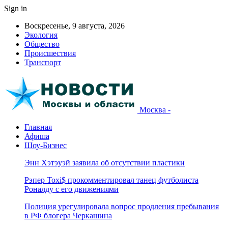
Sign in
Воскресенье, 9 августа, 2026
Экология
Общество
Происшествия
Транспорт
Москва -
Главная
Афиша
Шоу-Бизнес
Энн Хэтэуэй заявила об отсутствии пластики
Рэпер Toxi$ прокомментировал танец футболиста
Роналду с его движениями
Полиция урегулировала вопрос продления пребывания
в РФ блогера Черкашина