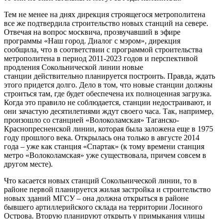
Тем не менее на днях дирекция строящегося метрополитена
все же подтвердила строительство новых станций на севере.
Отвечая на вопрос москвича, прозвучавший в эфире
программы «Наш город. Диалог с мэром», дирекция
сообщила, что в соответствии с программой строительства
метрополитена в период 2011-2023 годов и перспективой
продления Сокольнической линии новые
станции действительно планируется построить. Правда, ждать
этого придется долго. Дело в том, что новые станции должны
строиться там, где будет обеспечена их полноценная загрузка.
Когда это правило не соблюдается, станции недостраивают, и
они зачастую десятилетиями ждут своего часа. Так, например,
произошло со станцией «Волоколамская» Таганско-
Краснопресненской линии, которая была заложена еще в 1975
году прошлого века. Открылась она только в августе 2014
года – уже как станция «Спартак» (к тому времени станция
метро «Волоколамская» уже существовала, причем совсем в
другом месте).
Что касается новых станций Сокольнической линии, то в
районе первой планируется жилая застройка и строительство
новых зданий МГСУ – она должна открыться в районе
бывшего артиллерийского склада на территории Лосиного
Острова. Вторую планируют открыть у примыкания улицы