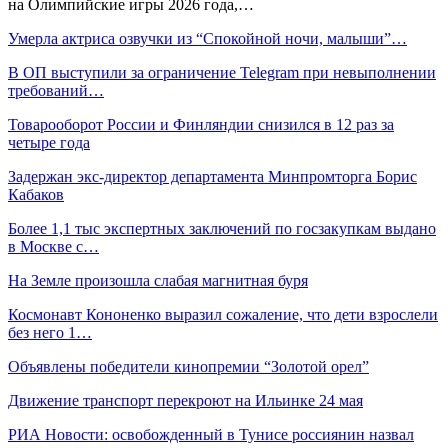
на Олимпийские игры 2026 года,…
Умерла актриса озвучки из “Спокойной ночи, малыши”…
В ОП выступили за ограничение Telegram при невыполнении
требований…
Товарооборот России и Финляндии снизился в 12 раз за
четыре года
Задержан экс-директор департамента Минпромторга Борис
Кабаков
Более 1,1 тыс экспертных заключений по госзакупкам выдано
в Москве с…
На Земле произошла слабая магнитная буря
Космонавт Кононенко выразил сожаление, что дети взрослели
без него 1…
Объявлены победители кинопремии “Золотой орел”
Движение транспорт перекроют на Ильинке 24 мая
РИА Новости: освобожденный в Тунисе россиянин назвал