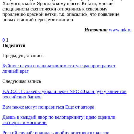
Холмогорской к Ярославскому шоссе. Кстати, многие
специалисты скептически относились к северному
продлению красной ветки, т.к. опасались, что появление
новых станций перегрузит линию.
Источник:
www.mk.ru
0
1
Поделится
Предыдущая запись
Буйнов: слухи о паллиативном статусе распространяет
личный враг
Следующая запись
F.A.C.C.T.: хакеры украли через NFC 40 млн руб у клиентов
российских банков
Вам также могут понравиться
Еще от автора
Даешь в каждый двор по велопаркингу: идею оценили
эксперты и москвичи
Редкий случай: родилась двойня винторогих козлов