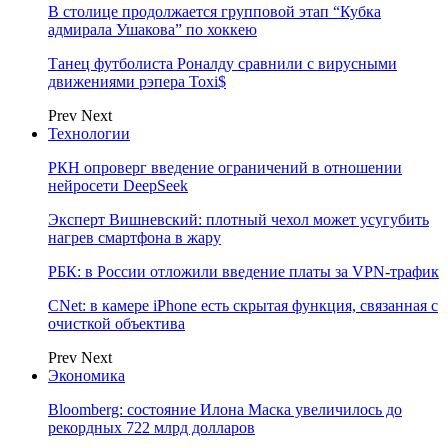
В столице продолжается групповой этап “Кубка
адмирала Ушакова” по хоккею
Танец футболиста Роналду сравнили с вирусными
движениями рэпера Toxi$
Prev
Next
Технологии
РКН опроверг введение ограничений в отношении
нейросети DeepSeek
Эксперт Вишневский: плотный чехол может усугубить
нагрев смартфона в жару
РБК: в России отложили введение платы за VPN-трафик
CNet: в камере iPhone есть скрытая функция, связанная с
очисткой объектива
Prev
Next
Экономика
Bloomberg: состояние Илона Маска увеличилось до
рекордных 722 млрд долларов