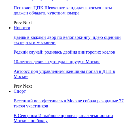
Психолог ЦПК Шевченко: кандидат в космонавты
должен обладать чувством юмора
Prev
Next
Новости
Даешь в каждый двор по велопаркингу: идею оценили
эксперты и москвичи
Редкий случай: родилась двойня винторогих козлов
10-летняя девочка утонула в пруду в Москве
Автобус под управлением женщины попал в ДТП в
Москве
Prev
Next
Спорт
Весенний велофестиваль в Москве собрал рекордные 77
тысяч участников
В Северном Измайлове прошел финал чемпионата
Москвы по боксу