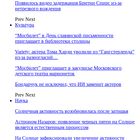
Появилось видео задержания Бритни Спирс из-за
нетрезвого вождения
Prev
Next
Культура
“Мосбилет” в День славянской письменности
приглашает в библиотеки столицы
Variety: актера Тома Харди уволили из “Гангстерленда”
из-за разногласий…
“Мосбилет” приглашает в закулисье Московского
детского театра марионеток
Бондарчук не исключил, что ИИ заменит актеров
Prev
Next
Наука
Солнечная активность возобновилась после затишья
Астроном Назаров: появление черных пятен на Солнце
является естественным процессом
На Солнце зафиксировали увеличение активности