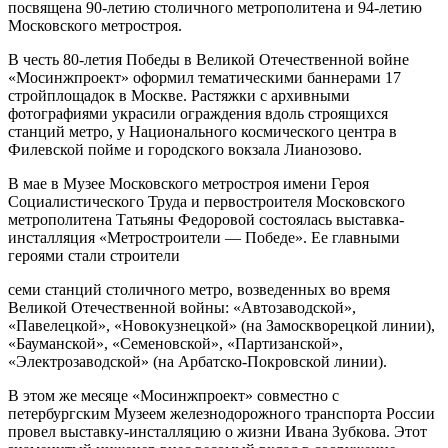
посвящена 90-летию столичного метрополитена и 94-летию
Московского метростроя.
В честь 80-летия Победы в Великой Отечественной войне
«Мосинжпроект» оформил тематическими баннерами 17
стройплощадок в Москве. Растяжки с архивными
фотографиями украсили ограждения вдоль строящихся
станций метро, у Национального космического центра в
Филевской пойме и городского вокзала Лианозово.
В мае в Музее Московского метростроя имени Героя
Социалистического Труда и первостроителя Московского
метрополитена Татьяны Федоровой состоялась выставка-
инсталляция «Метростроители — Победе». Ее главными
героями стали строители
семи станций столичного метро, возведенных во время
Великой Отечественной войны: «Автозаводской»,
«Павелецкой», «Новокузнецкой» (на Замоскворецкой линии),
«Бауманской», «Семеновской», «Партизанской»,
«Электрозаводской» (на Арбатско-Покровской линии).
В этом же месяце «Мосинжпроект» совместно с
петербургским Музеем железнодорожного транспорта России
провел выставку-инсталляцию о жизни Ивана Зубкова. Этот