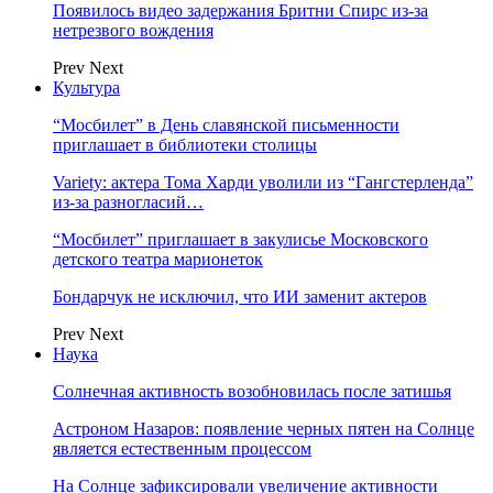
Появилось видео задержания Бритни Спирс из-за
нетрезвого вождения
Prev
Next
Культура
“Мосбилет” в День славянской письменности
приглашает в библиотеки столицы
Variety: актера Тома Харди уволили из “Гангстерленда”
из-за разногласий…
“Мосбилет” приглашает в закулисье Московского
детского театра марионеток
Бондарчук не исключил, что ИИ заменит актеров
Prev
Next
Наука
Солнечная активность возобновилась после затишья
Астроном Назаров: появление черных пятен на Солнце
является естественным процессом
На Солнце зафиксировали увеличение активности