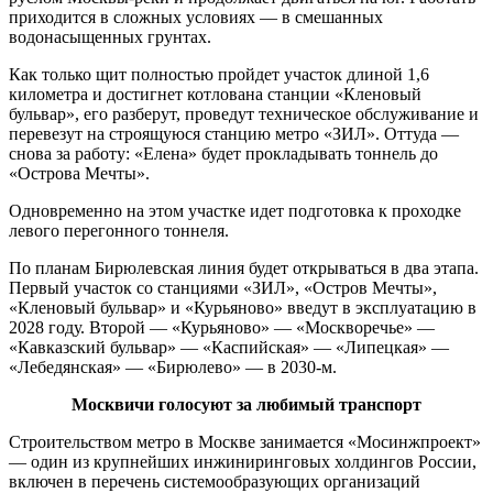
приходится в сложных условиях — в смешанных
водонасыщенных грунтах.
Как только щит полностью пройдет участок длиной 1,6
километра и достигнет котлована станции «Кленовый
бульвар», его разберут, проведут техническое обслуживание и
перевезут на строящуюся станцию метро «ЗИЛ». Оттуда —
снова за работу: «Елена» будет прокладывать тоннель до
«Острова Мечты».
Одновременно на этом участке идет подготовка к проходке
левого перегонного тоннеля.
По планам Бирюлевская линия будет открываться в два этапа.
Первый участок со станциями «ЗИЛ», «Остров Мечты»,
«Кленовый бульвар» и «Курьяново» введут в эксплуатацию в
2028 году. Второй — «Курьяново» — «Москворечье» —
«Кавказский бульвар» — «Каспийская» — «Липецкая» —
«Лебедянская» — «Бирюлево» — в 2030-м.
Москвичи голосуют за любимый транспорт
Строительством метро в Москве занимается «Мосинжпроект»
— один из крупнейших инжиниринговых холдингов России,
включен в перечень системообразующих организаций