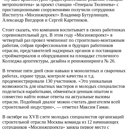
метрополитена» за проект станции «Генерала Тюленева» с
пристанционными сооружениями получили сотрудники
Института «Мосинжпроект» Владимир Бутурлинцев,
Александр Вигдоров и Сергей Каретников.
Стоит сказать, что компания воспитывает в своих работниках
соревновательный дух. В этом году «Мосинжпроект» в
четвертый раз провел чемпионат по строительно-монтажным
работам, собрав профессионалов и будущих работников
отрасли, представителей надзорных органов и поставщиков
стройматериалов и оборудования на площадке столичного
Колледжа архитектуры, дизайна и реинжиниринга № 26.
В течение пяти дней свои навыки в монолитных и сварочных
работах, охране труда, контроле качества и т.д.
продемонстрировали 130 участников. «Это уникальная
возможность для опытных мастеров и молодых специалистов
поделиться наработками, обменяться ценным опытом и
совместно найти новые ответы на актуальные вызовы
отрасли. Подобный диалог можно считать двигателем всей
строительной индустрии», — отметил Максим Гаман.
В октябре на XVII слете молодых специалистов организаций
строительной отрасли Москвы команда из 12 начинающих
сотрудников «Мосинжпроекта» заняла первое место с