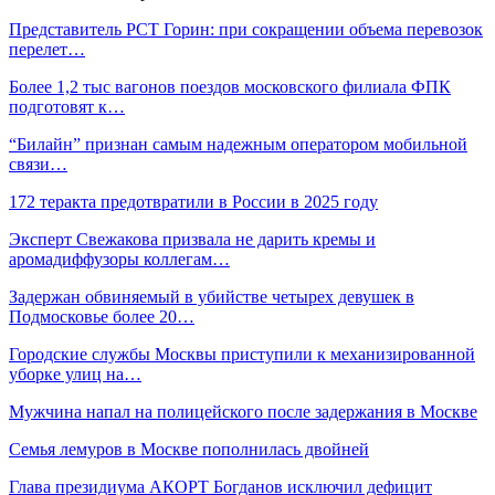
Представитель РСТ Горин: при сокращении объема перевозок
перелет…
Более 1,2 тыс вагонов поездов московского филиала ФПК
подготовят к…
“Билайн” признан самым надежным оператором мобильной
связи…
172 теракта предотвратили в России в 2025 году
Эксперт Свежакова призвала не дарить кремы и
аромадиффузоры коллегам…
Задержан обвиняемый в убийстве четырех девушек в
Подмосковье более 20…
Городские службы Москвы приступили к механизированной
уборке улиц на…
Мужчина напал на полицейского после задержания в Москве
Семья лемуров в Москве пополнилась двойней
Глава президиума АКОРТ Богданов исключил дефицит