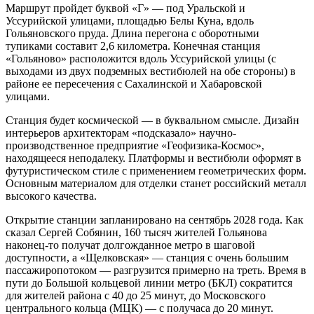
Маршрут пройдет буквой «Г» — под Уральской и
Уссурийской улицами, площадью Белы Куна, вдоль
Гольяновского пруда. Длина перегона с оборотными
тупиками составит 2,6 километра. Конечная станция
«Гольяново» расположится вдоль Уссурийской улицы (с
выходами из двух подземных вестибюлей на обе стороны) в
районе ее пересечения с Сахалинской и Хабаровской
улицами.
Станция будет космической — в буквальном смысле. Дизайн
интерьеров архитекторам «подсказало» научно-
производственное предприятие «Геофизика-Космос»,
находящееся неподалеку. Платформы и вестибюли оформят в
футуристическом стиле с применением геометрических форм.
Основным материалом для отделки станет российский металл
высокого качества.
Открытие станции запланировано на сентябрь 2028 года. Как
сказал Сергей Собянин, 160 тысяч жителей Гольянова
наконец-то получат долгожданное метро в шаговой
доступности, а «Щелковская» — станция с очень большим
пассажиропотоком — разгрузится примерно на треть. Время в
пути до Большой кольцевой линии метро (БКЛ) сократится
для жителей района с 40 до 25 минут, до Московского
центрального кольца (МЦК) — с получаса до 20 минут.