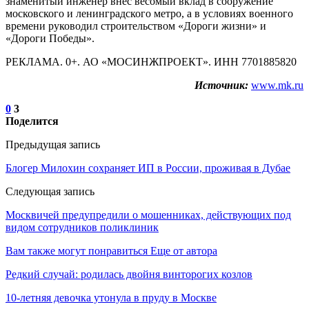
знаменитый инженер внес весомый вклад в сооружение
московского и ленинградского метро, а в условиях военного
времени руководил строительством «Дороги жизни» и
«Дороги Победы».
РЕКЛАМА. 0+. АО «МОСИНЖПРОЕКТ». ИНН 7701885820
Источник:
www.mk.ru
0
3
Поделится
Предыдущая запись
Блогер Милохин сохраняет ИП в России, проживая в Дубае
Следующая запись
Москвичей предупредили о мошенниках, действующих под
видом сотрудников поликлиник
Вам также могут понравиться
Еще от автора
Редкий случай: родилась двойня винторогих козлов
10-летняя девочка утонула в пруду в Москве