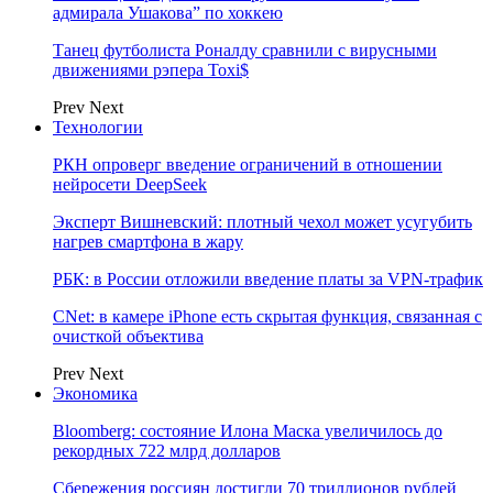
адмирала Ушакова” по хоккею
Танец футболиста Роналду сравнили с вирусными
движениями рэпера Toxi$
Prev
Next
Технологии
РКН опроверг введение ограничений в отношении
нейросети DeepSeek
Эксперт Вишневский: плотный чехол может усугубить
нагрев смартфона в жару
РБК: в России отложили введение платы за VPN-трафик
CNet: в камере iPhone есть скрытая функция, связанная с
очисткой объектива
Prev
Next
Экономика
Bloomberg: состояние Илона Маска увеличилось до
рекордных 722 млрд долларов
Сбережения россиян достигли 70 триллионов рублей