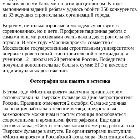
максимальными баллами по всем дисциплинам. В ходе
выполнения заданий ребятам удалось обойти 350 конкурентов
из 33 ведущих строительных организаций города.
Впрочем, не только взрослые и молодежь участвуют в
соревнованиях, но и дети. Профориентационная работа с
самыми юными россиянами очень важна для строительной
отрасли. В этом году «Мосинжпроект» совместно с
Московским государственным строительным университетом
впервые провел очный этап строительной олимпиады для
учеников 121 школы из 28 регионов России. Победители
получили дополнительные баллы к сумме ЕГЭ в качестве
индивидуальных достижений.
Фотографии как память и эстетика
В этом году «Мосинжпроект» выступил организатором
фотовыставки на Тверском бульваре ко Дню метростроителя
России. Праздник отмечается 2 октября. Сама же уличная
экспозиция работала в течение месяца, предоставляя
возможность москвичам и гостям столицы полюбоваться
современными и архивными фотографиями. Еще одна
фотовыставка, «Свет и тень московского метро», работала на
Тверском бульваре в августе. Ее организаторами выступили
«Мосинжпроект» и Российский фонд мира. Экспозиция была