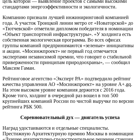
цель которой — выявление проектов с самыми высокими
стандартами энергоэффективности и экологичности.
Компанию признали лучшей инжиниринговой компанией
года. А участок Троицкой линии метро от «Новаторской» до
«Тютчевской» отметили дипломом победителя в номинации
«Объект транспортной инфраструктуры». «У холдинга есть
собственная экологическая программа. Во всех офисах
группы компаний предпринимаются «зеленые» инициативы
и акции. «Мосинжпроект» не первый год отмечается
экспертами независимой премии, что говорит о стабильной
приверженности принципам природоохраны», — сообщил
Максим Гаман.
Рейтинговое агентство «Эксперт РА» подтвердило рейтинг
качества управления АО «Мосинжпроект» на уровне А+.gq.
На этом высоком уровне компания держится с 2016 года.
Кроме того, холдинг в очередной раз вошел в топ 500
крупнейших компаний России по чистой выручке по версии
рейтинга РБК 500.
Соревновательный дух — двигатель успеха
Наград удостаиваются и отдельные специалисты.
Престижную Архитектурную премию Москвы в номинации
«Лучшее архитектурно-градостроительное решение станции