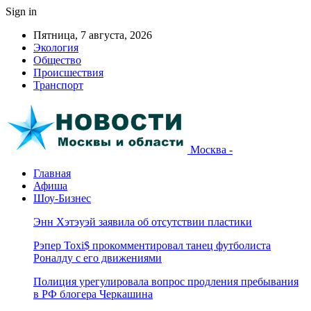
Sign in
Пятница, 7 августа, 2026
Экология
Общество
Происшествия
Транспорт
Москва -
Главная
Афиша
Шоу-Бизнес
Энн Хэтэуэй заявила об отсутствии пластики
Рэпер Toxi$ прокомментировал танец футболиста
Роналду с его движениями
Полиция урегулировала вопрос продления пребывания
в РФ блогера Черкашина