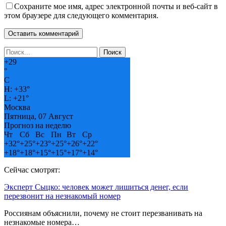
Сохраните мое имя, адрес электронной почты и веб-сайт в
этом браузере для следующего комментария.
+
29
°
C
H:
+
33°
L:
+
21°
Москва
Пятница, 07 Август
Прогноз на неделю
Чт
Сб
Вс
Пн
Вт
Ср
+
32°
+
25°
+
23°
+
25°
+
26°
+
22°
+
18°
+
18°
+
15°
+
15°
+
17°
+
14°
Сейчас смотрят:
Эксперт Сыцко: человек может лишиться денег, если
перезвонит на незнакомый номер
Россиянам объяснили, почему не стоит перезванивать на
незнакомые номера…