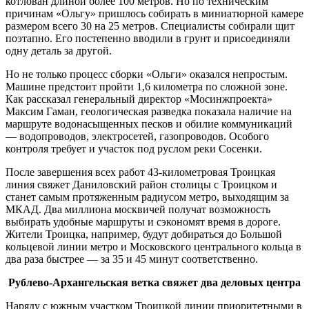
котлован длиной более 100 метров. Но по техническим
причинам «Ольгу» пришлось собирать в миниатюрной камере
размером всего 30 на 25 метров. Специалисты собирали щит
поэтапно. Его постепенно вводили в грунт и присоединяли
одну деталь за другой.
Но не только процесс сборки «Ольги» оказался непростым.
Машине предстоит пройти 1,6 километра по сложной зоне.
Как рассказал генеральный директор «Мосинжпроекта»
Максим Гаман, геологическая разведка показала наличие на
маршруте водонасыщенных песков и обилие коммуникаций
— водопроводов, электросетей, газопроводов. Особого
контроля требует и участок под руслом реки Сосенки.
После завершения всех работ 43-километровая Троицкая
линия свяжет Даниловский район столицы с Троицком и
станет самым протяженным радиусом метро, выходящим за
МКАД. Два миллиона москвичей получат возможность
выбирать удобные маршруты и сэкономят время в дороге.
Жители Троицка, например, будут добираться до Большой
кольцевой линии метро и Московского центрального кольца в
два раза быстрее — за 35 и 45 минут соответственно.
Рублево-Архангельская ветка свяжет два деловых центра
Наряду с южным участком Троицкой линии приоритетными в