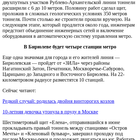
двухпутных участков Рублево-Архангельской линии тоннели
расширили с 6 до 10 метров. Половину работ сделал щит,
проложив в сложных геологических условиях 350 метров
тоннеля. Почти столько же строители прошли вручную. На
следующем этапе, который продлится около года, инженерам
предстоит объединение инженерных сетей и включение
оборудования в автоматическую систему управления метро.
В Бирюлеве будет четыре станции метро
Еще одна значимая для города и его жителей линия —
Бирюлевская — пройдет от «ЗИЛа» через районы
Нагатинский Затон, Печатники, Москворечье-Сабурово,
Царицыно до Западного и Восточного Бирюлева. На 22-
километровом радиусе разместятся 10 станций.
Сейчас читают:
Редкий случай: родилась двойня винторогих козлов
10-летняя девочка утонула в пруду в Москве
Шестиметровый щит «Елена», отправившийся в июне
прокладывать правый тоннель между станциями «Остров
Мечты» и «Кленовый бульвар», завершил проходку под
руслом Москвы-реки и продолжает двигаться на юг. Работать