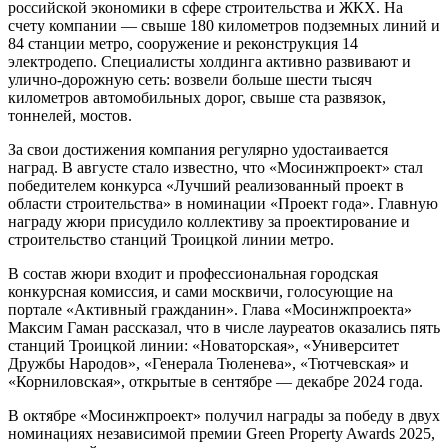
российской экономики в сфере строительства и ЖКХ. На
счету компании — свыше 180 километров подземных линий и
84 станции метро, сооружение и реконструкция 14
электродепо. Специалисты холдинга активно развивают и
улично-дорожную сеть: возвели больше шести тысяч
километров автомобильных дорог, свыше ста развязок,
тоннелей, мостов.
За свои достижения компания регулярно удостаивается
наград. В августе стало известно, что «Мосинжпроект» стал
победителем конкурса «Лучший реализованный проект в
области строительства» в номинации «Проект года». Главную
награду жюри присудило коллективу за проектирование и
строительство станций Троицкой линии метро.
В состав жюри входит и профессиональная городская
конкурсная комиссия, и сами москвичи, голосующие на
портале «Активный гражданин». Глава «Мосинжпроекта»
Максим Гаман рассказал, что в числе лауреатов оказались пять
станций Троицкой линии: «Новаторская», «Университет
Дружбы Народов», «Генерала Тюленева», «Тютчевская» и
«Корниловская», открытые в сентябре — декабре 2024 года.
В октябре «Мосинжпроект» получил награды за победу в двух
номинациях независимой премии Green Property Awards 2025,