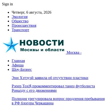
Sign in
Четверг, 6 августа, 2026
Экология
Общество
Происшествия
Транспорт
Москва -
Главная
Афиша
Шоу-Бизнес
Энн Хэтэуэй заявила об отсутствии пластики
Рэпер Toxi$ прокомментировал танец футболиста
Роналду с его движениями
Полиция урегулировала вопрос продления пребывания
в РФ блогера Черкашина