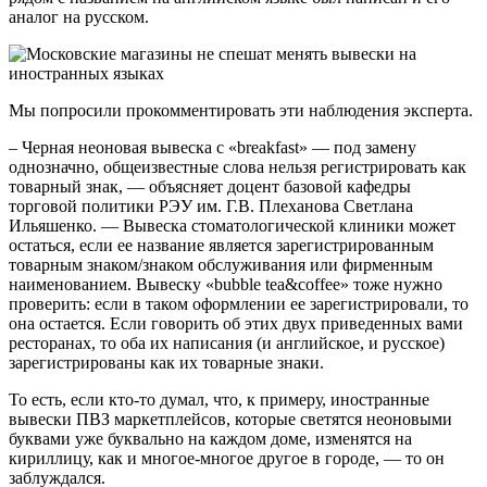
аналог на русском.
Мы попросили прокомментировать эти наблюдения эксперта.
– Черная неоновая вывеска с «breakfast» — под замену
однозначно, общеизвестные слова нельзя регистрировать как
товарный знак, — объясняет доцент базовой кафедры
торговой политики РЭУ им. Г.В. Плеханова Светлана
Ильяшенко. — Вывеска стоматологической клиники может
остаться, если ее название является зарегистрированным
товарным знаком/знаком обслуживания или фирменным
наименованием. Вывеску «bubble tea&coffee» тоже нужно
проверить: если в таком оформлении ее зарегистрировали, то
она остается. Если говорить об этих двух приведенных вами
ресторанах, то оба их написания (и английское, и русское)
зарегистрированы как их товарные знаки.
То есть, если кто-то думал, что, к примеру, иностранные
вывески ПВЗ маркетплейсов, которые светятся неоновыми
буквами уже буквально на каждом доме, изменятся на
кириллицу, как и многое-многое другое в городе, — то он
заблуждался.