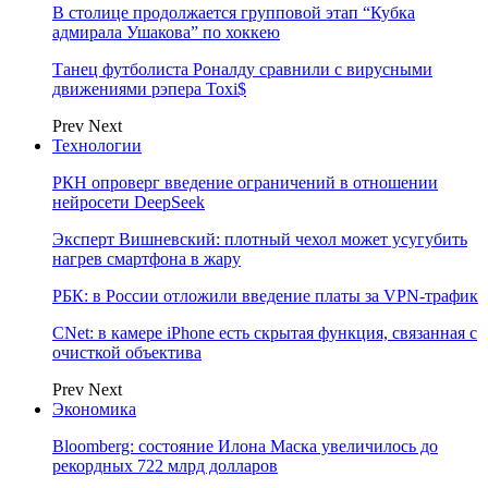
В столице продолжается групповой этап “Кубка
адмирала Ушакова” по хоккею
Танец футболиста Роналду сравнили с вирусными
движениями рэпера Toxi$
Prev
Next
Технологии
РКН опроверг введение ограничений в отношении
нейросети DeepSeek
Эксперт Вишневский: плотный чехол может усугубить
нагрев смартфона в жару
РБК: в России отложили введение платы за VPN-трафик
CNet: в камере iPhone есть скрытая функция, связанная с
очисткой объектива
Prev
Next
Экономика
Bloomberg: состояние Илона Маска увеличилось до
рекордных 722 млрд долларов