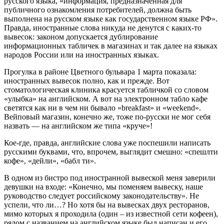
русского языка, «информация, предназначенная для
публичного ознакомления потребителей, должна быть
выполнена на русском языке как государственном языке РФ».
Правда, иностранные слова никуда не денутся с каких-то
вывесок: законом допускается дублирование
информационных табличек в магазинах и так далее на языках
народов России или на иностранных языках.
Прогулка в районе Цветного бульвара 1 марта показала:
иностранных вывесок полно, как и прежде. Вот
стоматологическая клиника красуется табличкой со словом
«улыбка» на английском. А вот на электронном табло кафе
светятся как ни в чем ни бывало «breakfast» и «weekend».
Вейповый магазин, конечно же, тоже по-русски не мог себя
назвать — на английском же типа «круче»!
Кое-где, правда, английские слова уже поспешили написать
русскими буквами, что, впрочем, выглядит смешно: «спешлти
кофе», «дейли», «бабл ти».
В одном из бистро под иностранной вывеской меня заверили
девушки на входе: «Конечно, мы поменяем вывеску, наше
руководство следует российскому законодательству». Не
успели, что ли…? Но хотя бы на вывесках двух ресторанов,
мимо которых я проходила (один – из известной сети кофеен),
рядом с названием на английском языке был написан и его