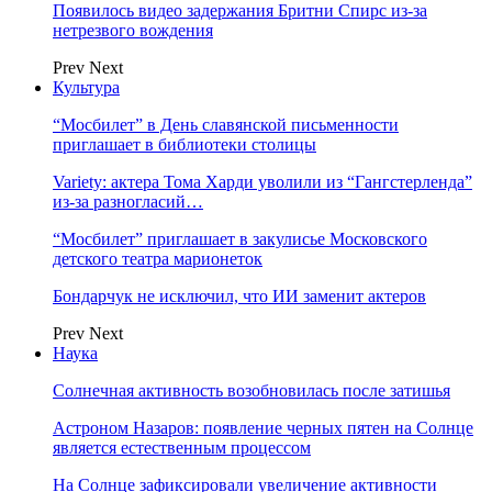
Появилось видео задержания Бритни Спирс из-за
нетрезвого вождения
Prev
Next
Культура
“Мосбилет” в День славянской письменности
приглашает в библиотеки столицы
Variety: актера Тома Харди уволили из “Гангстерленда”
из-за разногласий…
“Мосбилет” приглашает в закулисье Московского
детского театра марионеток
Бондарчук не исключил, что ИИ заменит актеров
Prev
Next
Наука
Солнечная активность возобновилась после затишья
Астроном Назаров: появление черных пятен на Солнце
является естественным процессом
На Солнце зафиксировали увеличение активности