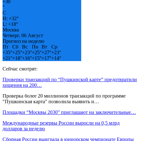
+
30
°
C
H:
+
32°
L:
+
18°
Москва
Четверг, 06 Август
Прогноз на неделю
Пт
Сб
Вс
Пн
Вт
Ср
+
35°
+
25°
+
23°
+
25°
+
27°
+
23°
+
21°
+
18°
+
16°
+
15°
+
17°
+
14°
Сейчас смотрят:
Проверки транзакций по “Пушкинской карте” предотвратили
хищения на 200…
Проверка более 20 миллионов транзакций по программе
"Пушкинская карта" позволила выявить и…
Площадки “Москвы 2030” приглашают на заключительные…
Международные резервы России выросли на 0,5 млрд
долларов за неделю
Сборная России выиграла в юниорском чемпионате Европы