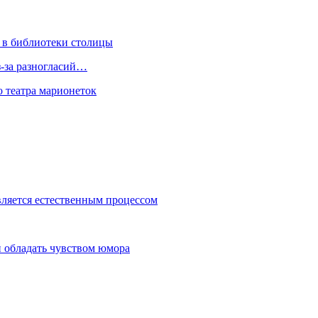
 в библиотеки столицы
з-за разногласий…
о театра марионеток
вляется естественным процессом
 обладать чувством юмора