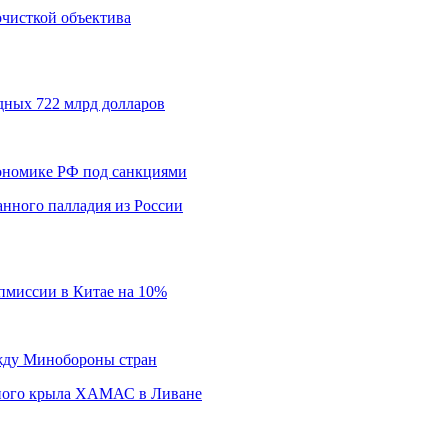
 очисткой объектива
дных 722 млрд долларов
кономике РФ под санкциями
нного палладия из России
пмиссии в Китае на 10%
ежду Минобороны стран
нного крыла ХАМАС в Ливане