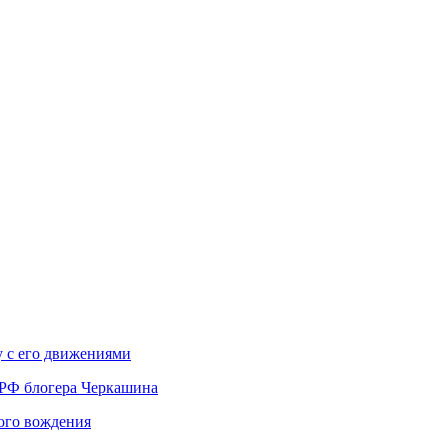
у с его движениями
 РФ блогера Черкашина
вого вождения