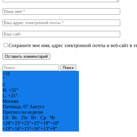
Сохраните мое имя, адрес электронной почты и веб-сайт в э
+
31
°
C
H:
+
31°
L:
+
21°
Москва
Пятница, 07 Август
Прогноз на неделю
Сб
Вс
Пн
Вт
Ср
Чт
+
28°
+
23°
+
25°
+
25°
+
19°
+
18°
+
19°
+
16°
+
15°
+
16°
+
13°
+
9°