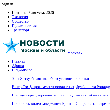
Sign in
Пятница, 7 августа, 2026
Экология
Общество
Происшествия
Транспорт
Москва -
Главная
Афиша
Шоу-Бизнес
Энн Хэтэуэй заявила об отсутствии пластики
Рэпер Toxi$ прокомментировал танец футболиста Роналд
Полиция урегулировала вопрос продления пребывания в
Появилось видео задержания Бритни Спирс из-за нетрез