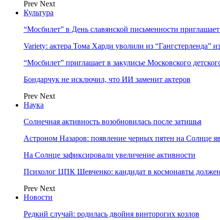
Prev
Next
Культура
“Мосбилет” в День славянской письменности приглашает
Variety: актера Тома Харди уволили из “Гангстерленда” и
“Мосбилет” приглашает в закулисье Московского детског
Бондарчук не исключил, что ИИ заменит актеров
Prev
Next
Наука
Солнечная активность возобновилась после затишья
Астроном Назаров: появление черных пятен на Солнце я
На Солнце зафиксировали увеличение активности
Психолог ЦПК Шевченко: кандидат в космонавты должен
Prev
Next
Новости
Редкий случай: родилась двойня винторогих козлов