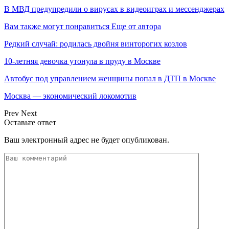
В МВД предупредили о вирусах в видеоиграх и мессенджерах
Вам также могут понравиться
Еще от автора
Редкий случай: родилась двойня винторогих козлов
10-летняя девочка утонула в пруду в Москве
Автобус под управлением женщины попал в ДТП в Москве
Москва — экономический локомотив
Prev
Next
Оставьте ответ
Ваш электронный адрес не будет опубликован.