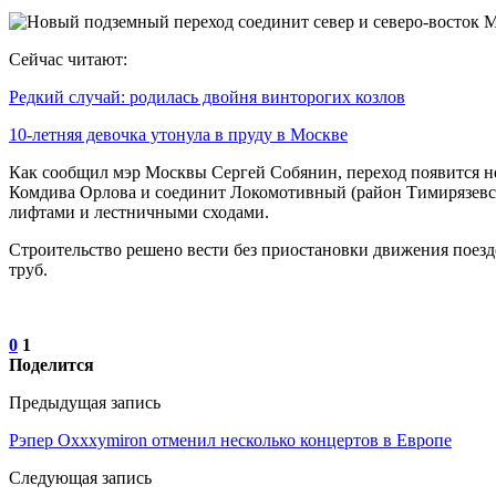
Сейчас читают:
Редкий случай: родилась двойня винторогих козлов
10-летняя девочка утонула в пруду в Москве
Как сообщил мэр Москвы Сергей Собянин, переход появится не
Комдива Орлова и соединит Локомотивный (район Тимирязевски
лифтами и лестничными сходами.
Строительство решено вести без приостановки движения поезд
труб.
0
1
Поделится
Предыдущая запись
Рэпер Oxxxymiron отменил несколько концертов в Европе
Следующая запись