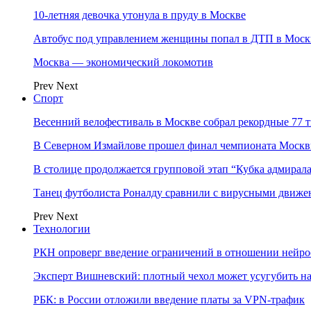
10-летняя девочка утонула в пруду в Москве
Автобус под управлением женщины попал в ДТП в Моск
Москва — экономический локомотив
Prev
Next
Спорт
Весенний велофестиваль в Москве собрал рекордные 77 
В Северном Измайлове прошел финал чемпионата Москв
В столице продолжается групповой этап “Кубка адмирал
Танец футболиста Роналду сравнили с вирусными движе
Prev
Next
Технологии
РКН опроверг введение ограничений в отношении нейро
Эксперт Вишневский: плотный чехол может усугубить на
РБК: в России отложили введение платы за VPN-трафик