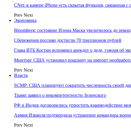
CNet: в камере iPhone есть скрытая функция, связанная с
Prev
Next
Экономика
Bloomberg: состояние Илона Маска увеличилось до рекор
Сбережения россиян достигли 70 триллионов рублей
Глава ВТБ Костин вспомнил анекдот о деде, говоря об э
Минторг США установил пошлину на импорт необработа
Prev
Next
Власть
SCMP: США планируют сократить численность своей ди
Трамп заявил о некомпетентности Зеленского
РФ и Индия договорились упростить взаимодействие м
Армия Израиля подтвердила устранение командира вое
Prev
Next