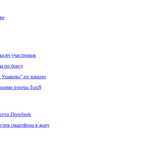
ве
тысяч участников
ы по боксу
а Ушакова” по хоккею
ниями рэпера Toxi$
сети DeepSeek
грев смартфона в жару