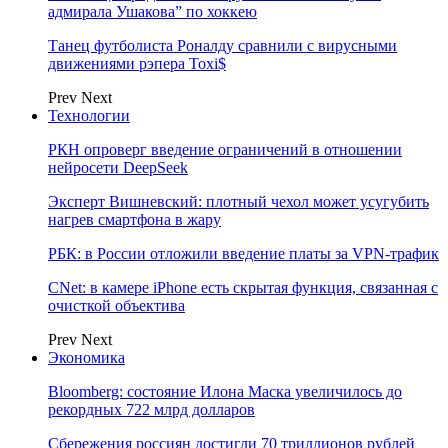
адмирала Ушакова” по хоккею
Танец футболиста Роналду сравнили с вирусными
движениями рэпера Toxi$
Prev
Next
Технологии
РКН опроверг введение ограничений в отношении
нейросети DeepSeek
Эксперт Вишневский: плотный чехол может усугубить
нагрев смартфона в жару
РБК: в России отложили введение платы за VPN-трафик
CNet: в камере iPhone есть скрытая функция, связанная с
очисткой объектива
Prev
Next
Экономика
Bloomberg: состояние Илона Маска увеличилось до
рекордных 722 млрд долларов
Сбережения россиян достигли 70 триллионов рублей