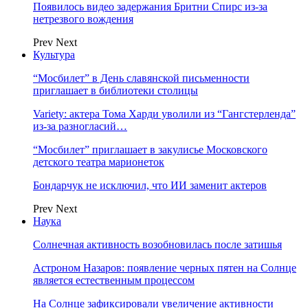
Появилось видео задержания Бритни Спирс из-за
нетрезвого вождения
Prev
Next
Культура
“Мосбилет” в День славянской письменности
приглашает в библиотеки столицы
Variety: актера Тома Харди уволили из “Гангстерленда”
из-за разногласий…
“Мосбилет” приглашает в закулисье Московского
детского театра марионеток
Бондарчук не исключил, что ИИ заменит актеров
Prev
Next
Наука
Солнечная активность возобновилась после затишья
Астроном Назаров: появление черных пятен на Солнце
является естественным процессом
На Солнце зафиксировали увеличение активности