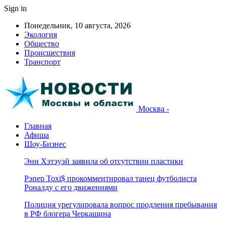
Sign in
Понедельник, 10 августа, 2026
Экология
Общество
Происшествия
Транспорт
Москва -
Главная
Афиша
Шоу-Бизнес
Энн Хэтэуэй заявила об отсутствии пластики
Рэпер Toxi$ прокомментировал танец футболиста
Роналду с его движениями
Полиция урегулировала вопрос продления пребывания
в РФ блогера Черкашина