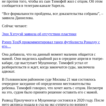
не против того, чтобы их сын Тимофей жил с отцом. Об этом
сообщается в телеграм-канале Super.ru.
“Все формальности пройдены, все доказательства собраны”, –
заявила Даниелова.
Сейчас читают:
Энн Хэтэуэй заявила об отсутствии пластики
Рэпер Toxi$ прокомментировал танец футболиста Роналду с
его…
Она добавила, что на данный момент мальчик общается с
мамой. Они виделись крайний раз в середине апреля в театре-
кабаре, где выступает Муцениеце. Тимофей устал от
разбирательств и ждет, когда закончатся суды, заключила
адвокат.
В Головинском районном суде Москвы 21 мая состоялось
очередное заседание об определении местожительства
ребенка. Тимофей говорил, что хочет жить с отцом. Несмотря
на это, судом было принято решение оставить его с мамой.
Развод Прилучного и Муцениеце состоялся в 2020 году. После
него актриса подала в суд на экс-супруга по вопросу