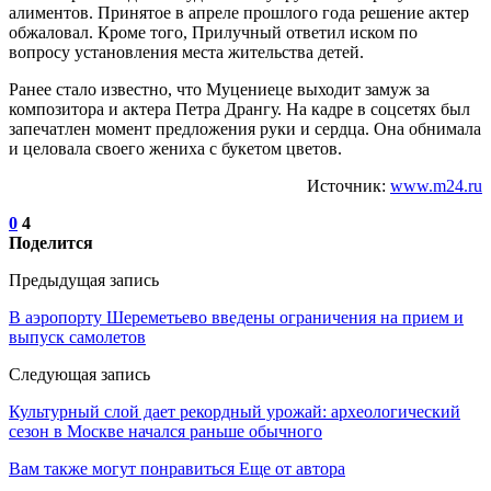
алиментов. Принятое в апреле прошлого года решение актер
обжаловал. Кроме того, Прилучный ответил иском по
вопросу установления места жительства детей.
Ранее стало известно, что Муцениеце выходит замуж за
композитора и актера Петра Дрангу. На кадре в соцсетях был
запечатлен момент предложения руки и сердца. Она обнимала
и целовала своего жениха с букетом цветов.
Источник:
www.m24.ru
0
4
Поделится
Предыдущая запись
В аэропорту Шереметьево введены ограничения на прием и
выпуск самолетов
Следующая запись
Культурный слой дает рекордный урожай: археологический
сезон в Москве начался раньше обычного
Вам также могут понравиться
Еще от автора