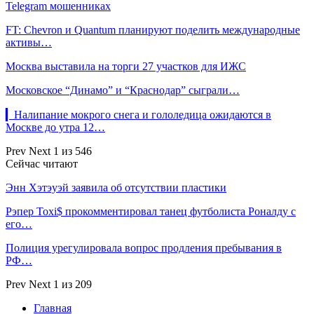
Telegram мошенниках
FT: Chevron и Quantum планируют поделить международные
активы…
Москва выставила на торги 27 участков для ИЖС
Московское “Динамо” и “Краснодар” сыграли…
▎Налипание мокрого снега и гололедица ожидаются в
Москве до утра 12…
Prev
Next
1 из 546
Сейчас читают
Энн Хэтэуэй заявила об отсутствии пластики
Рэпер Toxi$ прокомментировал танец футболиста Роналду с
его…
Полиция урегулировала вопрос продления пребывания в
РФ…
Prev
Next
1 из 209
Главная