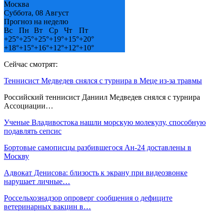
Москва
Суббота, 08 Август
Прогноз на неделю
Вс
Пн
Вт
Ср
Чт
Пт
+
25°
+
25°
+
25°
+
19°
+
15°
+
20°
+
18°
+
15°
+
16°
+
12°
+
12°
+
10°
Сейчас смотрят:
Теннисист Медведев снялся с турнира в Меце из-за травмы
Российский теннисист Даниил Медведев снялся с турнира
Ассоциации…
Ученые Владивостока нашли морскую молекулу, способную
подавлять сепсис
Бортовые самописцы разбившегося Ан-24 доставлены в
Москву
Адвокат Денисова: близость к экрану при видеозвонке
нарушает личные…
Россельхознадзор опроверг сообщения о дефиците
ветеринарных вакцин в…