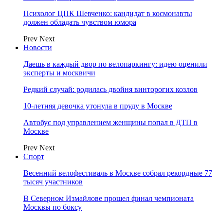
Психолог ЦПК Шевченко: кандидат в космонавты
должен обладать чувством юмора
Prev
Next
Новости
Даешь в каждый двор по велопаркингу: идею оценили
эксперты и москвичи
Редкий случай: родилась двойня винторогих козлов
10-летняя девочка утонула в пруду в Москве
Автобус под управлением женщины попал в ДТП в
Москве
Prev
Next
Спорт
Весенний велофестиваль в Москве собрал рекордные 77
тысяч участников
В Северном Измайлове прошел финал чемпионата
Москвы по боксу