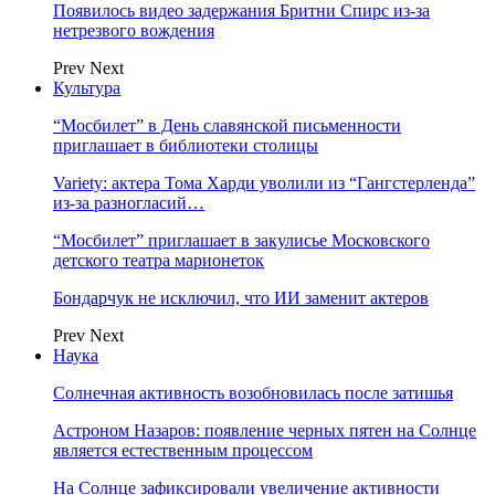
Появилось видео задержания Бритни Спирс из-за
нетрезвого вождения
Prev
Next
Культура
“Мосбилет” в День славянской письменности
приглашает в библиотеки столицы
Variety: актера Тома Харди уволили из “Гангстерленда”
из-за разногласий…
“Мосбилет” приглашает в закулисье Московского
детского театра марионеток
Бондарчук не исключил, что ИИ заменит актеров
Prev
Next
Наука
Солнечная активность возобновилась после затишья
Астроном Назаров: появление черных пятен на Солнце
является естественным процессом
На Солнце зафиксировали увеличение активности