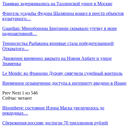
Трамваи задерживались на Таллинской улице в Москве
Флигель усадьбы Федора Шаляпина вошел в реестр объектов
культурного…
Guardian: Минобороны Британии скрывало утечку в море
радиоактивной…
Теннисистка Рыбакина впервые стала победительницей
Открытого…
Движение временно закрыто на Новом Арбате и улице
Знаменка
Le Monde: во Франции Дурову смягчили судебный контроль
Временное ограничение доступа к интернету введено в Иране
Prev
Next
1 из 546
Сейчас читают
Bloomberg: состояние Илона Маска увеличилось до
рекордных…
Сбережения россиян достигли 70 триллионов рублей