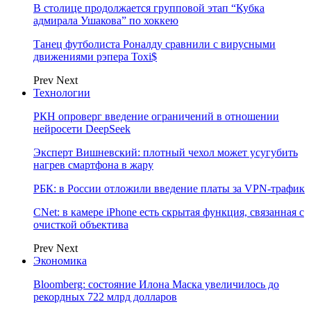
В столице продолжается групповой этап “Кубка
адмирала Ушакова” по хоккею
Танец футболиста Роналду сравнили с вирусными
движениями рэпера Toxi$
Prev
Next
Технологии
РКН опроверг введение ограничений в отношении
нейросети DeepSeek
Эксперт Вишневский: плотный чехол может усугубить
нагрев смартфона в жару
РБК: в России отложили введение платы за VPN-трафик
CNet: в камере iPhone есть скрытая функция, связанная с
очисткой объектива
Prev
Next
Экономика
Bloomberg: состояние Илона Маска увеличилось до
рекордных 722 млрд долларов