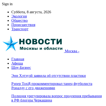
Sign in
Суббота, 8 августа, 2026
Экология
Общество
Происшествия
Транспорт
Москва -
Главная
Афиша
Шоу-Бизнес
Энн Хэтэуэй заявила об отсутствии пластики
Рэпер Toxi$ прокомментировал танец футболиста
Роналду с его движениями
Полиция урегулировала вопрос продления пребывания
в РФ блогера Черкашина