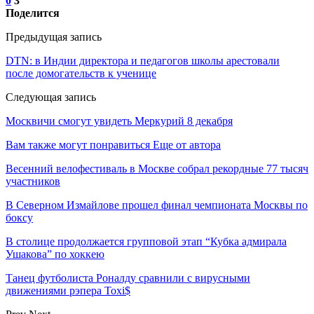
0
3
Поделится
Предыдущая запись
DTN: в Индии директора и педагогов школы арестовали
после домогательств к ученице
Следующая запись
Москвичи смогут увидеть Меркурий 8 декабря
Вам также могут понравиться
Еще от автора
Весенний велофестиваль в Москве собрал рекордные 77 тысяч
участников
В Северном Измайлове прошел финал чемпионата Москвы по
боксу
В столице продолжается групповой этап “Кубка адмирала
Ушакова” по хоккею
Танец футболиста Роналду сравнили с вирусными
движениями рэпера Toxi$