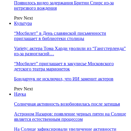
Появилось видео задержания Бритни Спирс из-за
нетрезвого вождения
Prev
Next
Культура
“Мосбилет” в День славянской письменности
приглашает в библиотеки столицы
Variety: актера Тома Харди уволили из “Гангстерленда”
из-за разногласий…
“Мосбилет” приглашает в закулисье Московского
детского театра марионеток
Бондарчук не исключил, что ИИ заменит актеров
Prev
Next
Наука
Солнечная активность возобновилась после затишья
Астроном Назаров: появление черных пятен на Солнце
является естественным процессом
На Солнце зафиксировали увеличение активности