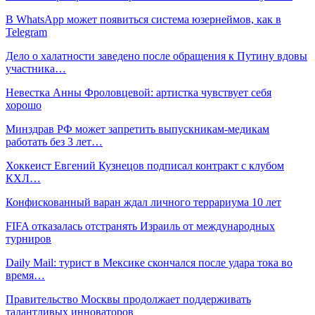
В WhatsApp может появиться система юзернеймов, как в
Telegram
Дело о халатности заведено после обращения к Путину вдовы
участника…
Невестка Анны Фроловцевой: артистка чувствует себя
хорошо
Минздрав РФ может запретить выпускникам-медикам
работать без 3 лет…
Хоккеист Евгений Кузнецов подписал контракт с клубом
КХЛ…
Конфискованный варан ждал личного террариума 10 лет
FIFA отказалась отстранять Израиль от международных
турниров
Daily Mail: турист в Мексике скончался после удара тока во
время…
Правительство Москвы продолжает поддерживать
талантливых инноваторов