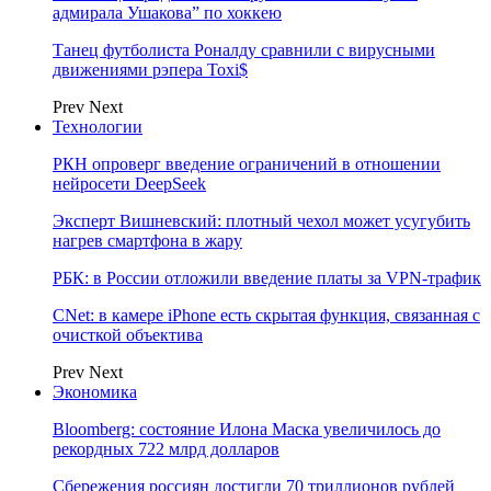
адмирала Ушакова” по хоккею
Танец футболиста Роналду сравнили с вирусными
движениями рэпера Toxi$
Prev
Next
Технологии
РКН опроверг введение ограничений в отношении
нейросети DeepSeek
Эксперт Вишневский: плотный чехол может усугубить
нагрев смартфона в жару
РБК: в России отложили введение платы за VPN-трафик
CNet: в камере iPhone есть скрытая функция, связанная с
очисткой объектива
Prev
Next
Экономика
Bloomberg: состояние Илона Маска увеличилось до
рекордных 722 млрд долларов
Сбережения россиян достигли 70 триллионов рублей