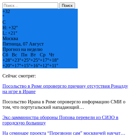
+
32
°
C
H:
+
32°
L:
+
21°
Москва
Пятница, 07 Август
Прогноз на неделю
Сб
Вс
Пн
Вт
Ср
Чт
+
28°
+
23°
+
25°
+
25°
+
17°
+
18°
+
20°
+
17°
+
15°
+
16°
+
12°
+
11°
Сейчас смотрят:
Посольство в Риме опровергло причину отсутствия Роналду
на игре в Иране
Посольство Ирана в Риме опровергло информацию СМИ о
том, что португальский нападающий…
Экс-замминистра обороны Попова перевели из СИЗО в
городскую больницу
На семинаре проекта “Перезвони сам” москвичей научат…