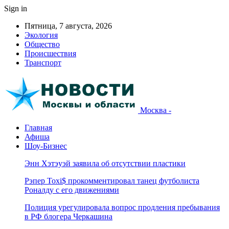
Sign in
Пятница, 7 августа, 2026
Экология
Общество
Происшествия
Транспорт
Москва -
Главная
Афиша
Шоу-Бизнес
Энн Хэтэуэй заявила об отсутствии пластики
Рэпер Toxi$ прокомментировал танец футболиста
Роналду с его движениями
Полиция урегулировала вопрос продления пребывания
в РФ блогера Черкашина