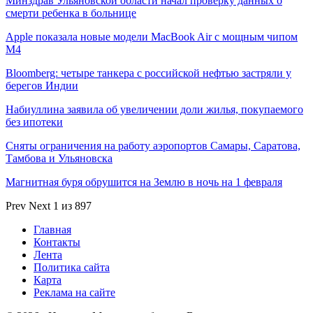
Минздрав Ульяновской области начал проверку данных о
смерти ребенка в больнице
Apple показала новые модели MacBook Air с мощным чипом
M4
Bloomberg: четыре танкера с российской нефтью застряли у
берегов Индии
Набиуллина заявила об увеличении доли жилья, покупаемого
без ипотеки
Сняты ограничения на работу аэропортов Самары, Саратова,
Тамбова и Ульяновска
Магнитная буря обрушится на Землю в ночь на 1 февраля
Prev
Next
1 из 897
Главная
Контакты
Лента
Политика сайта
Карта
Реклама на сайте