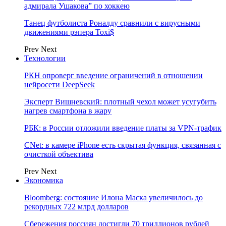
адмирала Ушакова” по хоккею
Танец футболиста Роналду сравнили с вирусными
движениями рэпера Toxi$
Prev
Next
Технологии
РКН опроверг введение ограничений в отношении
нейросети DeepSeek
Эксперт Вишневский: плотный чехол может усугубить
нагрев смартфона в жару
РБК: в России отложили введение платы за VPN-трафик
CNet: в камере iPhone есть скрытая функция, связанная с
очисткой объектива
Prev
Next
Экономика
Bloomberg: состояние Илона Маска увеличилось до
рекордных 722 млрд долларов
Сбережения россиян достигли 70 триллионов рублей