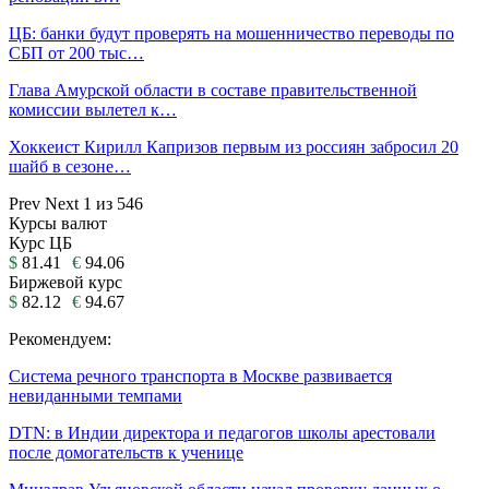
ЦБ: банки будут проверять на мошенничество переводы по
СБП от 200 тыс…
Глава Амурской области в составе правительственной
комиссии вылетел к…
Хоккеист Кирилл Капризов первым из россиян забросил 20
шайб в сезоне…
Prev
Next
1 из 546
Курсы валют
Курс ЦБ
$
81.41
€
94.06
Биржевой курс
$
82.12
€
94.67
Рекомендуем:
Система речного транспорта в Москве развивается
невиданными темпами
DTN: в Индии директора и педагогов школы арестовали
после домогательств к ученице