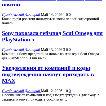
почтой
Суходольский Дмитрий
Май 14, 2026
1
0
0
Более трети россиян пользуются своей первой электронной
почтой…
Sony показала геймпад Scuf Omega для
PlayStation 5
Суходольский Дмитрий
Май 13, 2026
3
0
0
Компания Sony представила новые контролеры Scuf Omega
для PlayStation 5. Они были…
Уведомления от компаний и коды
подтверждения начнут приходить в
MAX
Суходольский Дмитрий
Май 12, 2026
1
0
0
Сообщения от компаний и коды подтверждения для входа в
сервисы начнут приходить россиянам…