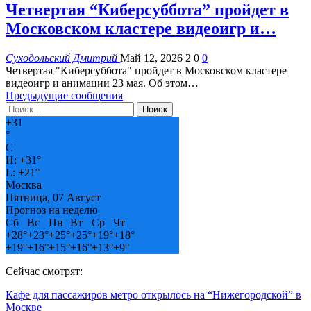
Четвертая “Киберсуббота” пройдет в
Московском кластере видеоигр и…
Суходольский Дмитрий
Май 12, 2026
2
0
0
Четвертая "Киберсуббота" пройдет в Московском кластере
видеоигр и анимации 23 мая. Об этом…
Предыдущие сообщения
+
31
°
C
H:
+
31°
L:
+
21°
Москва
Пятница, 07 Август
Прогноз на неделю
Сб
Вс
Пн
Вт
Ср
Чт
+
28°
+
23°
+
25°
+
25°
+
19°
+
18°
+
19°
+
16°
+
15°
+
16°
+
13°
+
9°
Сейчас смотрят:
Кафе для пассажиров метро открылось на “Нижегородской” в
Москве