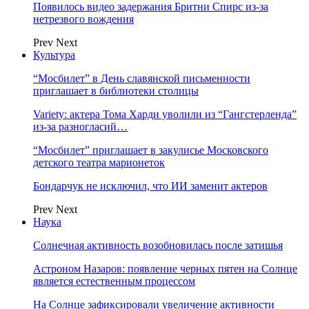
Появилось видео задержания Бритни Спирс из-за
нетрезвого вождения
Prev
Next
Культура
“Мосбилет” в День славянской письменности
приглашает в библиотеки столицы
Variety: актера Тома Харди уволили из “Гангстерленда”
из-за разногласий…
“Мосбилет” приглашает в закулисье Московского
детского театра марионеток
Бондарчук не исключил, что ИИ заменит актеров
Prev
Next
Наука
Солнечная активность возобновилась после затишья
Астроном Назаров: появление черных пятен на Солнце
является естественным процессом
На Солнце зафиксировали увеличение активности