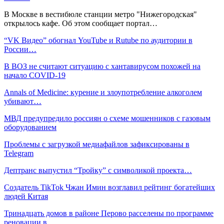
В Москве в вестибюле станции метро "Нижегородская"
открылось кафе. Об этом сообщает портал…
“VK Видео” обогнал YouTube и Rutube по аудитории в
России…
В ВОЗ не считают ситуацию с хантавирусом похожей на
начало COVID-19
Annals of Medicine: курение и злоупотребление алкоголем
убивают…
МВД предупредило россиян о схеме мошенников с газовым
оборудованием
Проблемы с загрузкой медиафайлов зафиксированы в
Telegram
Дептранс выпустил “Тройку” с символикой проекта…
Создатель TikTok Чжан Имин возглавил рейтинг богатейших
людей Китая
Тринадцать домов в районе Перово расселены по программе
реновации в…