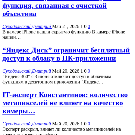
функция, связанная с очисткой
объектива
Суходольский Дмитрий
Май 21, 2026
1
0
0
В камере iPhone нашли скрытую функцию В камере iPhone
нашли…
“Яндекс Диск” ограничит бесплатный
доступ к облаку в ПК-приложении
Суходольский Дмитрий
Май 20, 2026
1
0
0
"Яндекс 360" с 3 июня отключит доступ к облачным
функциям в десктопном приложении "Яндекс…
IT-эксперт Константинов: количество
мегапикселей не влияет на качество
камеры…
Суходольский Дмитрий
Май 20, 2026
1
0
0
Эксперт раскрыл, влияет ли количество мегапикселей на
качество камеры телефона…