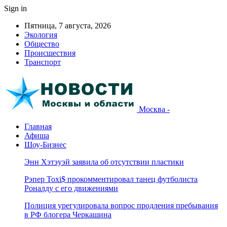
Sign in
Пятница, 7 августа, 2026
Экология
Общество
Происшествия
Транспорт
Москва -
Главная
Афиша
Шоу-Бизнес
Энн Хэтэуэй заявила об отсутствии пластики
Рэпер Toxi$ прокомментировал танец футболиста
Роналду с его движениями
Полиция урегулировала вопрос продления пребывания
в РФ блогера Черкашина