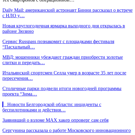
Daily Mail: американский астронавт Бинни рассказал о встрече
с НЛО у…
Новая круглогодичная ярмарка выходного дня открылась в
районе Зюзино
Сервис Russpass познакомит с площадками фестиваля
“Пасхальный…
МВД: мошенники убеждают граждан приобрести золотые
слитки и передать…
Итальянский спортсмен Селла умер в возрасте 35 лет после
пересечения…
Столичные парки подвели итоги новогодней программы
проекта “Зима…
▎ Новости Белгородской области: инциденты с
беспилотниками и действия…
Заявивший о взломе MAX хакер опроверг сам себя
Сергунина рассказала о работе Московского инновационного