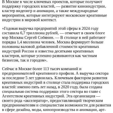
В Москве в числе ключевых проектов, которые получают
поддержку городских властей, — развитие киноиндустрии,
кластер видеоигр и анимации, а также международные
мероприятия, которые интегрируют московские креативные
индустрии в мировой контекст.
«Годовая выручка предприятий этой сферы в 2024 году
составила 6,7 триллиона рублей, — отмечает в своем блоге
мэр Москвы Сергей Собянин. — В столице в ней работают
порядка 1,4 миллиона человек. Москва формирует больше
половины валовой добавленной стоимости креативных
индустрий России и известна десятками креативных
кластеров, которые успешно развиваются как частным
бизнесом, так и городом».
Сейчас в Москве более 113 тысяч компаний и
предпринимателей креативного профиля. А выручка сектора
за последние 5 лет удвоилась. Ключевым фактором развития
креативных индустрий в столице стала поддержка городских
властей: именно пять лет назад, в 2020 году, была создана
специальная система поддержки этого сектора во главе с
Агентством креативных индустрий. Эта организация —
своего рода «акселератор», предоставляющий творческим
предпринимателям и специалистам возможности для развития
в сфере дизайна, моды, кинопроизводства и анимации, арт-