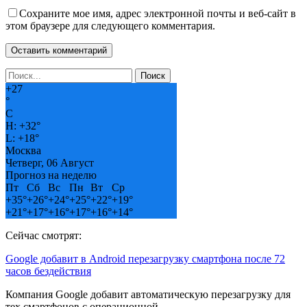
Сохраните мое имя, адрес электронной почты и веб-сайт в
этом браузере для следующего комментария.
+
27
°
C
H:
+
32°
L:
+
18°
Москва
Четверг, 06 Август
Прогноз на неделю
Пт
Сб
Вс
Пн
Вт
Ср
+
35°
+
26°
+
24°
+
25°
+
22°
+
19°
+
21°
+
17°
+
16°
+
17°
+
16°
+
14°
Сейчас смотрят:
Google добавит в Android перезагрузку смартфона после 72
часов бездействия
Компания Google добавит автоматическую перезагрузку для
тех смартфонов с операционной…