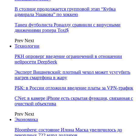
В столице продолжается групповой этап “Кубка
адмирала Ушакова” по хоккею
Танец футболиста Роналду сравнили с вирусными
движениями рэпера Toxi$
Prev
Next
Технологии
РКН опроверг введение ограничений в отношении
нейросети DeepSeek
Эксперт Вишневский: плотный чехол может усугубить
нагрев смартфона в жару
РБК: в России отложили введение платы за VPN-трафик
CNet: в камере iPhone есть скрытая функция, связанная с
очисткой объектива
Prev
Next
Экономика
Bloomberg: состояние Илона Маска увеличилось до
рекордных 722 млрд долларов