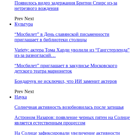
Появилось видео задержания Бритни Спирс из-за
нетрезвого вождения
Prev
Next
Культура
“Мосбилет” в День славянской письменности
приглашает в библиотеки столицы
Variety: актера Тома Харди уволили из “Гангстерленда”
из-за разногласий…
“Мосбилет” приглашает в закулисье Московского
детского театра марионеток
Бондарчук не исключил, что ИИ заменит актеров
Prev
Next
Наука
Солнечная активность возобновилась после затишья
Астроном Назаров: появление черных пятен на Солнце
является естественным процессом
На Солнце зафиксировали увеличение активности