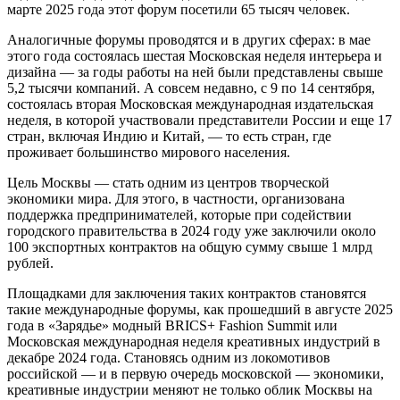
марте 2025 года этот форум посетили 65 тысяч человек.
Аналогичные форумы проводятся и в других сферах: в мае
этого года состоялась шестая Московская неделя интерьера и
дизайна — за годы работы на ней были представлены свыше
5,2 тысячи компаний. А совсем недавно, с 9 по 14 сентября,
состоялась вторая Московская международная издательская
неделя, в которой участвовали представители России и еще 17
стран, включая Индию и Китай, — то есть стран, где
проживает большинство мирового населения.
Цель Москвы — стать одним из центров творческой
экономики мира. Для этого, в частности, организована
поддержка предпринимателей, которые при содействии
городского правительства в 2024 году уже заключили около
100 экспортных контрактов на общую сумму свыше 1 млрд
рублей.
Площадками для заключения таких контрактов становятся
такие международные форумы, как прошедший в августе 2025
года в «Зарядье» модный BRICS+ Fashion Summit или
Московская международная неделя креативных индустрий в
декабре 2024 года. Становясь одним из локомотивов
российской — и в первую очередь московской — экономики,
креативные индустрии меняют не только облик Москвы на