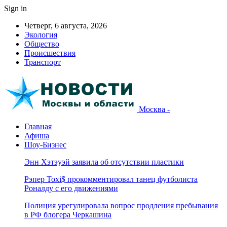
Sign in
Четверг, 6 августа, 2026
Экология
Общество
Происшествия
Транспорт
Москва -
Главная
Афиша
Шоу-Бизнес
Энн Хэтэуэй заявила об отсутствии пластики
Рэпер Toxi$ прокомментировал танец футболиста
Роналду с его движениями
Полиция урегулировала вопрос продления пребывания
в РФ блогера Черкашина