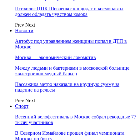
Психолог ЦПК Шевченко: кандидат в космонавты
должен обладать чувством юмора
Prev
Next
Новости
Автобус под управлением женщины попал в ДТП в
Москве
Москва — экономический локомотив
Между людьми и бактериями в московской больнице
«выстроили» медный барьер
Пассажира метро наказали на крупную сумму за
падение на рельсы
Prev
Next
Спорт
Весенний велофестиваль в Москве собрал рекордные 77
тысяч участников
В Северном Измайлове прошел финал чемпионата
Москвы по боксу