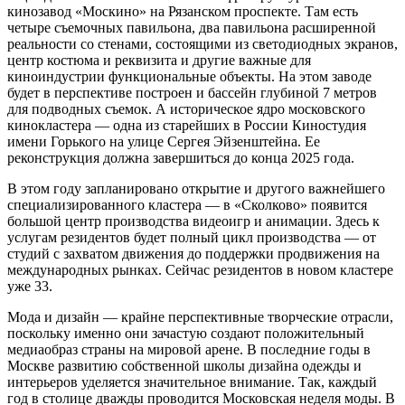
кинозавод «Москино» на Рязанском проспекте. Там есть
четыре съемочных павильона, два павильона расширенной
реальности со стенами, состоящими из светодиодных экранов,
центр костюма и реквизита и другие важные для
киноиндустрии функциональные объекты. На этом заводе
будет в перспективе построен и бассейн глубиной 7 метров
для подводных съемок. А историческое ядро московского
кинокластера — одна из старейших в России Киностудия
имени Горького на улице Сергея Эйзенштейна. Ее
реконструкция должна завершиться до конца 2025 года.
В этом году запланировано открытие и другого важнейшего
специализированного кластера — в «Сколково» появится
большой центр производства видеоигр и анимации. Здесь к
услугам резидентов будет полный цикл производства — от
студий с захватом движения до поддержки продвижения на
международных рынках. Сейчас резидентов в новом кластере
уже 33.
Мода и дизайн — крайне перспективные творческие отрасли,
поскольку именно они зачастую создают положительный
медиаобраз страны на мировой арене. В последние годы в
Москве развитию собственной школы дизайна одежды и
интерьеров уделяется значительное внимание. Так, каждый
год в столице дважды проводится Московская неделя моды. В