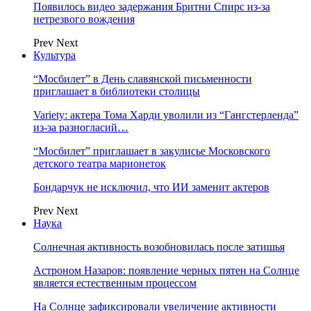
Появилось видео задержания Бритни Спирс из-за
нетрезвого вождения
Prev
Next
Культура
“Мосбилет” в День славянской письменности
приглашает в библиотеки столицы
Variety: актера Тома Харди уволили из “Гангстерленда”
из-за разногласий…
“Мосбилет” приглашает в закулисье Московского
детского театра марионеток
Бондарчук не исключил, что ИИ заменит актеров
Prev
Next
Наука
Солнечная активность возобновилась после затишья
Астроном Назаров: появление черных пятен на Солнце
является естественным процессом
На Солнце зафиксировали увеличение активности