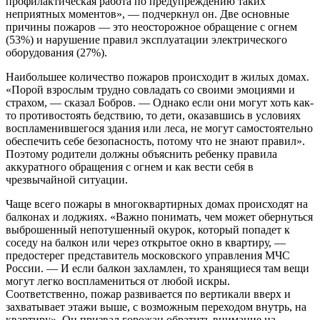
профилактическая работа по предупреждению таких
неприятных моментов», — подчеркнул он. Две основные
причины пожаров — это неосторожное обращение с огнем
(53%) и нарушение правил эксплуатации электрического
оборудования (27%).
Наибольшее количество пожаров происходит в жилых домах.
«Порой взрослым трудно совладать со своими эмоциями и
страхом, — сказал Бобров. — Однако если они могут хоть как-
то противостоять бедствию, то дети, оказавшись в условиях
воспламенившегося здания или леса, не могут самостоятельно
обеспечить себе безопасность, потому что не знают правил».
Поэтому родители должны объяснить ребенку правила
аккуратного обращения с огнем и как вести себя в
чрезвычайной ситуации.
Чаще всего пожары в многоквартирных домах происходят на
балконах и лоджиях. «Важно понимать, чем может обернуться
выброшенный непотушенный окурок, который попадет к
соседу на балкон или через открытое окно в квартиру, —
предостерег представитель московского управления МЧС
России. — И если балкон захламлен, то хранящиеся там вещи
могут легко воспламениться от любой искры.
Соответственно, пожар развивается по вертикали вверх и
захватывает этажи выше, с возможным переходом внутрь, на
квартиру». Он призвал горожан обратить внимание на