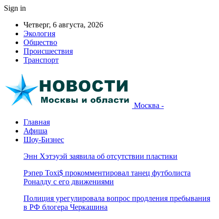
Sign in
Четверг, 6 августа, 2026
Экология
Общество
Происшествия
Транспорт
Москва -
Главная
Афиша
Шоу-Бизнес
Энн Хэтэуэй заявила об отсутствии пластики
Рэпер Toxi$ прокомментировал танец футболиста
Роналду с его движениями
Полиция урегулировала вопрос продления пребывания
в РФ блогера Черкашина