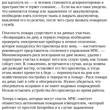
раз вдохнуть их — и человек становится дезориентирован в
пространстве и теряет сознание…. Если вы все-таки увидели,
что начинается пожар или задымление от аккумуляторов,
необходимо взять плотную ткань и накрыть аккумулятор,
выключив его из розетки, после чего сразу вызвать пожарную
службу.
Опасность пожара существует и на дачных участках.
«Возвращаясь на дачу, в первую очередь необходимо
проверить электрические приборы и печное отопление,
которое находилось без присмотра всю зиму, — настоятельно
рекомендует представитель столичного управления МЧС. —
Минимизировать риск возгорания на даче можно, удалив с
территории участка и вокруг него всю сухую траву, как только
сойдет снег. К сожалению, встречаются случаи, когда хозяева
дач разводят костер, оставляют его без присмотра, и тогда
огонь может привести к беде — перекинуться на дом или
хозяйственную постройку и перерасти в пожар». Риск пожара
на дачах таят в себе и обогреватели. Нужно убедиться, что
обогреватель исправен и не имеет видимых повреждений.
Нельзя оставлять устройства без присмотра во время работы.
Теперь о мерах, которые могут спасти. МЧС советует
обзавестись автономным пожарным извещателем, «который
работает от простой батарейки и в случае задымления