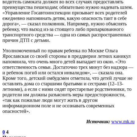
водитель самоката должен во всех случаях предоставлять
преимущества пешеходам; обязательно нужно надевать шлем.
«Управление Госавтоинспекции призывает всех родителей
ежедневно напоминать детям, какую опасность таит в себе
дорога», — сказал полковник. Например, нужно объяснять
ребенку, что выход из-за стоящего либо припаркованного
транспортного средства — одна из самых распространенных
причин ДТП с детьми.
Уполномоченный по правам ребенка по Москве Ольга
Ярославская со своей стороны в преддверии летних каникул
напомнила, что очень много детей выпадает из окон. «Это
ответственность семьи. Достаточно трех минут без надзора —
и ребенок погиб или остался инвалидом», — сказала она.
Кроме того, детский омбудсмен отметила, что детей лучше не
оставлять дома со старшими братьями и сестрами (12–13-
летними), а если с ними сидят престарелые родственники, то
родители им должны разъяснить меры предосторожности,
«так как пожилые люди могут жить в другом
информационном поле и не осознавать современных
опасностей».
Источник:
www.mk.ru
0
4