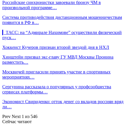
Российские синхронистки завоевали бронзу ЧМ в
произвольной программе…
Система противодействия дистанционным мошенничествам
появится в РФ в…
▎ТАСС: на “Адмирале Нахимове” осуществили физический
пуск…
Хоккеист Кучеров признан второй звездой дня в НХЛ
Хинштейн призвал экс-главу ГУ МВД Москвы Пронина
разместить…
Москвичей пригласили принять участие в спортивных
мероприятиях…
Сергунина рассказала о популярных у профсообщества
сервисах платформы…
Экономист Свириденко: отток денег со вкладов россиян вряд
ли…
Prev
Next
1 из 546
Сейчас читают