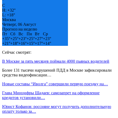
°
C
H:
+
32°
L:
+
18°
Москва
Четверг, 06 Август
Прогноз на неделю
Пт
Сб
Вс
Пн
Вт
Ср
+
35°
+
25°
+
23°
+
25°
+
27°
+
23°
+
21°
+
18°
+
16°
+
15°
+
17°
+
14°
Сейчас смотрят:
В Москве за пять месяцев поймали 4000 пьяных водителей
Более 131 тысячи нарушений ПДД в Москве зафиксировали
средства видеофиксации…
Новые составы “Иволга” совершили первую поездку на…
Глава Минцифры Шадаев: самозапрет на оформление
кредитов установили…
Юрист Кофанов: россияне могут получить дополнительную
оплату только за…