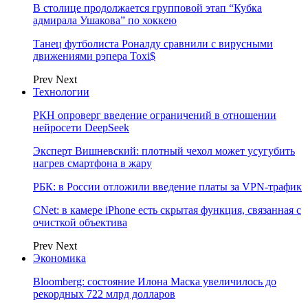
В столице продолжается групповой этап “Кубка
адмирала Ушакова” по хоккею
Танец футболиста Роналду сравнили с вирусными
движениями рэпера Toxi$
Prev
Next
Технологии
РКН опроверг введение ограничений в отношении
нейросети DeepSeek
Эксперт Вишневский: плотный чехол может усугубить
нагрев смартфона в жару
РБК: в России отложили введение платы за VPN-трафик
CNet: в камере iPhone есть скрытая функция, связанная с
очисткой объектива
Prev
Next
Экономика
Bloomberg: состояние Илона Маска увеличилось до
рекордных 722 млрд долларов