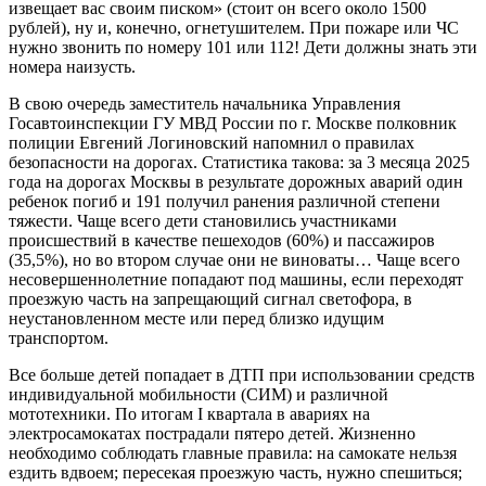
извещает вас своим писком» (стоит он всего около 1500
рублей), ну и, конечно, огнетушителем. При пожаре или ЧС
нужно звонить по номеру 101 или 112! Дети должны знать эти
номера наизусть.
В свою очередь заместитель начальника Управления
Госавтоинспекции ГУ МВД России по г. Москве полковник
полиции Евгений Логиновский напомнил о правилах
безопасности на дорогах. Статистика такова: за 3 месяца 2025
года на дорогах Москвы в результате дорожных аварий один
ребенок погиб и 191 получил ранения различной степени
тяжести. Чаще всего дети становились участниками
происшествий в качестве пешеходов (60%) и пассажиров
(35,5%), но во втором случае они не виноваты… Чаще всего
несовершеннолетние попадают под машины, если переходят
проезжую часть на запрещающий сигнал светофора, в
неустановленном месте или перед близко идущим
транспортом.
Все больше детей попадает в ДТП при использовании средств
индивидуальной мобильности (СИМ) и различной
мототехники. По итогам I квартала в авариях на
электросамокатах пострадали пятеро детей. Жизненно
необходимо соблюдать главные правила: на самокате нельзя
ездить вдвоем; пересекая проезжую часть, нужно спешиться;