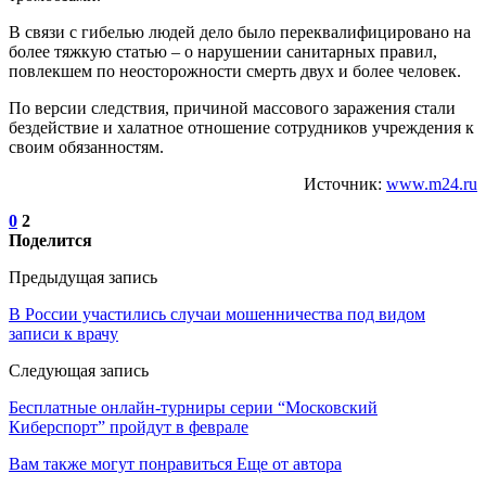
В связи с гибелью людей дело было переквалифицировано на
более тяжкую статью – о нарушении санитарных правил,
повлекшем по неосторожности смерть двух и более человек.
По версии следствия, причиной массового заражения стали
бездействие и халатное отношение сотрудников учреждения к
своим обязанностям.
Источник:
www.m24.ru
0
2
Поделится
Предыдущая запись
В России участились случаи мошенничества под видом
записи к врачу
Следующая запись
Бесплатные онлайн-турниры серии “Московский
Киберспорт” пройдут в феврале
Вам также могут понравиться
Еще от автора