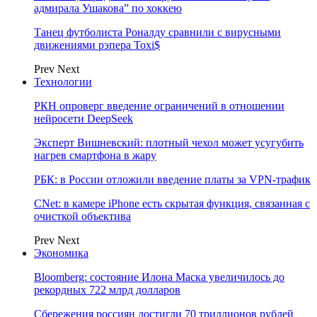
адмирала Ушакова” по хоккею
Танец футболиста Роналду сравнили с вирусными
движениями рэпера Toxi$
Prev
Next
Технологии
РКН опроверг введение ограничений в отношении
нейросети DeepSeek
Эксперт Вишневский: плотный чехол может усугубить
нагрев смартфона в жару
РБК: в России отложили введение платы за VPN-трафик
CNet: в камере iPhone есть скрытая функция, связанная с
очисткой объектива
Prev
Next
Экономика
Bloomberg: состояние Илона Маска увеличилось до
рекордных 722 млрд долларов
Сбережения россиян достигли 70 триллионов рублей