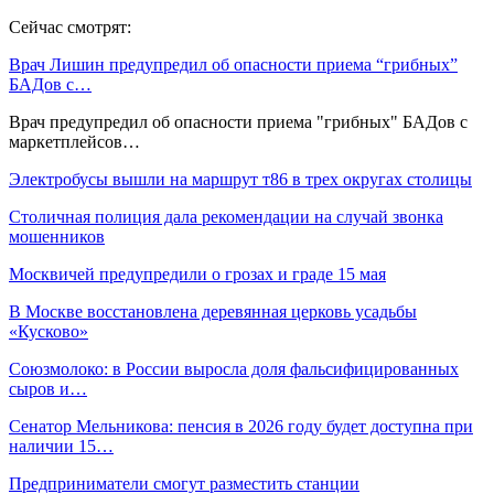
Сейчас смотрят:
Врач Лишин предупредил об опасности приема “грибных”
БАДов с…
Врач предупредил об опасности приема "грибных" БАДов с
маркетплейсов…
Электробусы вышли на маршрут т86 в трех округах столицы
Столичная полиция дала рекомендации на случай звонка
мошенников
Москвичей предупредили о грозах и граде 15 мая
В Москве восстановлена деревянная церковь усадьбы
«Кусково»
Союзмолоко: в России выросла доля фальсифицированных
сыров и…
Сенатор Мельникова: пенсия в 2026 году будет доступна при
наличии 15…
Предприниматели смогут разместить станции