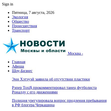
Sign in
Пятница, 7 августа, 2026
Экология
Общество
Происшествия
Транспорт
Москва -
Главная
Афиша
Шоу-Бизнес
Энн Хэтэуэй заявила об отсутствии пластики
Рэпер Toxi$ прокомментировал танец футболиста
Роналду с его движениями
Полиция урегулировала вопрос продления пребывания
в РФ блогера Черкашина