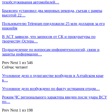
техобслуживания автомобилей…
Бразилец установил два мировых рекорда, съехав с рампы
высотой 22…
Пользователю Telegram предложили 25 млн долларов за его
никнейм
В АСТ заявили, что запросов от СК и прокуратуры по
творчеству Остера…
Подразделение по вопросам информтехнологий, связи и
защиты информации…
Prev
Next
1 из 546
Сейчас читают
Уголовное дело о хулиганстве возбудили в Алтайском крае
в…
Уголовное дело возбуждено по факту истязания отцом…
Режим ЧС регионального характера введен после удара ВСУ
по…
Prev
Next
1 из 198