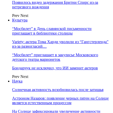
Появилось видео задержания Бритни Спирс из-за
нетрезвого вождения
Prev
Next
Культура
“Мосбилет” в День славянской письменности
приглашает в библиотеки столицы
Variety: актера Тома Харди уволили из “Гангстерленда”
из-за разногласий…
“Мосбилет” приглашает в закулисье Московского
детского театра марионеток
Бондарчук не исключил, что ИИ заменит актеров
Prev
Next
Наука
Солнечная активность возобновилась после затишья
Астроном Назаров: появление черных пятен на Солнце
является естественным процессом
На Солнце зафиксировали увеличение активности