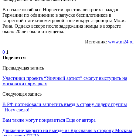
В начале октября в Норвегии арестовали троих граждан
Германии по обвинению в запуске беспилотников в
запретной пятикилометровой зоне вокруг аэропорта Мо-и-
Рана. Однако вскоре после задержания немцы в возрасте
около 20 лет были отпущены.
Источник:
www.m24.ru
0
1
Поделится
Предыдущая запись
Участники проекта “Уличный артист” смогут выступить на
московских ярмарках
Следующая запись
В РФ потребовали запретить въезд в страну лидеру группы
“Ногу свело!”
Вам также могут понравиться
Еще от автора
Движение закрыто на выезде из Ярославля в сторону Москвы
из-за атаки БПЛА