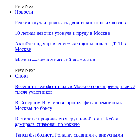
Prev
Next
Новости
Редкий случай: родилась двойня винторогих козлов
10-летняя девочка утонула в пруду в Москве
Автобус под управлением женщины попал в ДТП в
Москве
Москва — экономический локомотив
Prev
Next
Спорт
Весенний велофестиваль в Москве собрал рекордные 77
тысяч участников
В Северном Измайлове прошел финал чемпионата
Москвы по боксу
В столице продолжается групповой этап “Кубка
адмирала Ушакова” по хоккею
Танец футболиста Роналду сравнили с вирусными