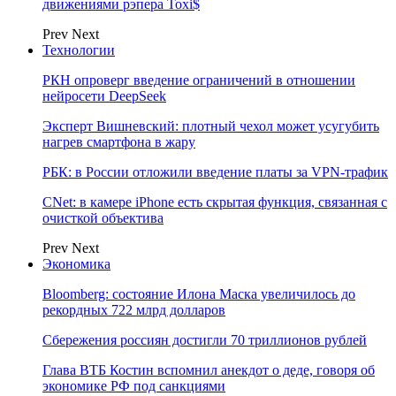
движениями рэпера Toxi$
Prev
Next
Технологии
РКН опроверг введение ограничений в отношении
нейросети DeepSeek
Эксперт Вишневский: плотный чехол может усугубить
нагрев смартфона в жару
РБК: в России отложили введение платы за VPN-трафик
CNet: в камере iPhone есть скрытая функция, связанная с
очисткой объектива
Prev
Next
Экономика
Bloomberg: состояние Илона Маска увеличилось до
рекордных 722 млрд долларов
Сбережения россиян достигли 70 триллионов рублей
Глава ВТБ Костин вспомнил анекдот о деде, говоря об
экономике РФ под санкциями