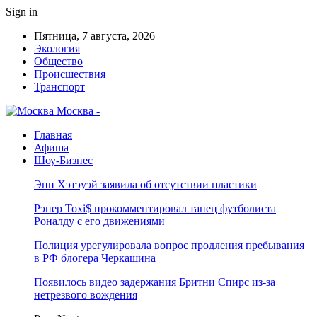
Sign in
Пятница, 7 августа, 2026
Экология
Общество
Происшествия
Транспорт
Москва -
Главная
Афиша
Шоу-Бизнес
Энн Хэтэуэй заявила об отсутствии пластики
Рэпер Toxi$ прокомментировал танец футболиста
Роналду с его движениями
Полиция урегулировала вопрос продления пребывания
в РФ блогера Черкашина
Появилось видео задержания Бритни Спирс из-за
нетрезвого вождения