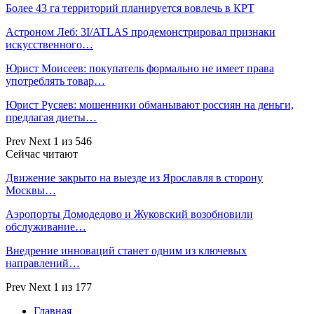
Более 43 га территорий планируется вовлечь в КРТ
Астроном Леб: 3I/ATLAS продемонстрировал признаки
искусственного…
Юрист Моисеев: покупатель формально не имеет права
употреблять товар…
Юрист Русяев: мошенники обманывают россиян на деньги,
предлагая диеты…
Prev
Next
1 из 546
Сейчас читают
Движение закрыто на выезде из Ярославля в сторону
Москвы…
Аэропорты Домодедово и Жуковский возобновили
обслуживание…
Внедрение инноваций станет одним из ключевых
направлений…
Prev
Next
1 из 177
Главная