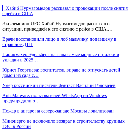
▎Хабиб Нурмагомедов рассказал о провокации после снятия
с рейса в США
Экс-чемпион UFC Хабиб Нурмагомедов рассказал о
ситуации, приведшей к его снятию с рейса в США,…
Врачи восстановили лицо и лоб мальчику, попавшему в
страшное ДТП
Парикмахер Эдельберг назвала самые модные стрижки и
укладки в 2025…
Юрист Георгиева: воспитатель вправе не отпускать детей
домой из сада с…
Умер российский писатель-фантаст Василий Головачев
Anti-Malware: пользователей WhatsApp на Windows
предупредили о…
Пожар в ангаре на северо-западе Москвы локализован
Минэнерго не исключило возврат к строительству крупных
ГЭС в России