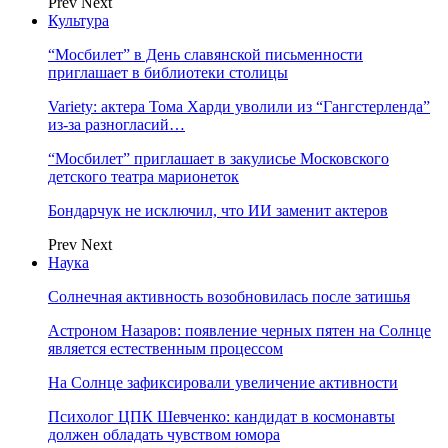
Prev
Next
Культура
“Мосбилет” в День славянской письменности
приглашает в библиотеки столицы
Variety: актера Тома Харди уволили из “Гангстерленда”
из-за разногласий…
“Мосбилет” приглашает в закулисье Московского
детского театра марионеток
Бондарчук не исключил, что ИИ заменит актеров
Prev
Next
Наука
Солнечная активность возобновилась после затишья
Астроном Назаров: появление черных пятен на Солнце
является естественным процессом
На Солнце зафиксировали увеличение активности
Психолог ЦПК Шевченко: кандидат в космонавты
должен обладать чувством юмора