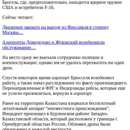
Брогель, где, предположительно, находится ядерное оружие
США и истребители F-16.
Сейчас читают:
Движение закрыто на выезде из Ярославля в сторону
Москвы…
Аэропорты Домодедово и Жуковский возобновили
обслуживание…
На место сразу же выехали сотрудники полиции и
военнослужащие, однако им не удалось перехватить ни один
дрон.
Спустя некоторое время аэропорт Брюсселя возобновил
работу, а также начал расследование по факту произошедшего.
Перенаправленные в ФРГ и Нидерланды рейсы, которые еще
не успели приземлиться, вернули в аэропорт.
Ранее на территории Казахстана взорвался беспилотный
летательный аппарат “неизвестного происхождения”.
Инцидент произошел в Бурлинском районе Западно-
Казахстанской области, который расположен у границы с
Оренбургской областью России. Обломки дрона были
обнаружены в нежилой местности.