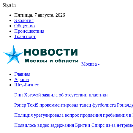
Sign in
Пятница, 7 августа, 2026
Экология
Общество
Происшествия
Транспорт
Москва -
Главная
Афиша
Шоу-Бизнес
Энн Хэтэуэй заявила об отсутствии пластики
Рэпер Toxi$ прокомментировал танец футболиста Роналд
Полиция урегулировала вопрос продления пребывания в
Появилось видео задержания Бритни Спирс из-за нетрез