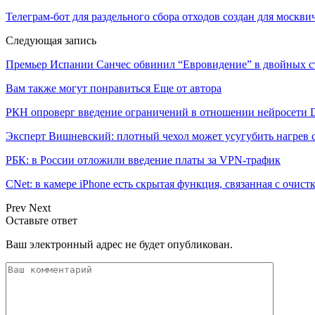
Телеграм-бот для раздельного сбора отходов создан для москви
Следующая запись
Премьер Испании Санчес обвинил “Евровидение” в двойных с
Вам также могут понравиться
Еще от автора
РКН опроверг введение ограничений в отношении нейросети 
Эксперт Вишневский: плотный чехол может усугубить нагрев 
РБК: в России отложили введение платы за VPN-трафик
CNet: в камере iPhone есть скрытая функция, связанная с очист
Prev
Next
Оставьте ответ
Ваш электронный адрес не будет опубликован.