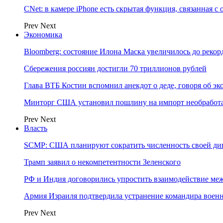
CNet: в камере iPhone есть скрытая функция, связанная с
Prev
Next
Экономика
Bloomberg: состояние Илона Маска увеличилось до рекор
Сбережения россиян достигли 70 триллионов рублей
Глава ВТБ Костин вспомнил анекдот о деде, говоря об э
Минторг США установил пошлину на импорт необработа
Prev
Next
Власть
SCMP: США планируют сократить численность своей ди
Трамп заявил о некомпетентности Зеленского
РФ и Индия договорились упростить взаимодействие м
Армия Израиля подтвердила устранение командира вое
Prev
Next