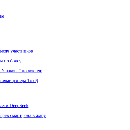
ве
тысяч участников
ы по боксу
а Ушакова” по хоккею
ниями рэпера Toxi$
сети DeepSeek
грев смартфона в жару