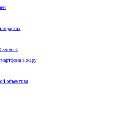
чей
тандартах
DeepSeek
смартфона в жару
кой объектива