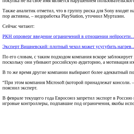
покупка не на свое имя является нарушением пользовательског
Также аналитик отметил, что в группу риска для Sony входят н
пор активны, – недоработка PlayStation, уточнил Муртазин.
Сейчас читают:
РКН опроверг введение ограничений в отношении нейросети
Эксперт Вишневский: плотный чехол может усугубить нагрев
По его словам, с таким подходом компания вскоре заблокирует
поскольку они убивают российскую аудиторию, а мотивация их
В то же время другие компании выбирают более адекватный по
“При этом компания Microsoft (которой принадлежат консоли. – 
пояснил эксперт.
В феврале текущего года Евросоюз запретил экспорт в Россию
игровые контроллеры, подпавшие под ограничения, якобы исп