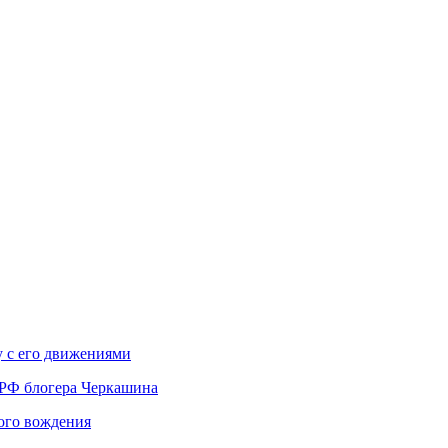
у с его движениями
 РФ блогера Черкашина
вого вождения