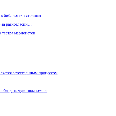
 в библиотеки столицы
з-за разногласий…
о театра марионеток
вляется естественным процессом
 обладать чувством юмора