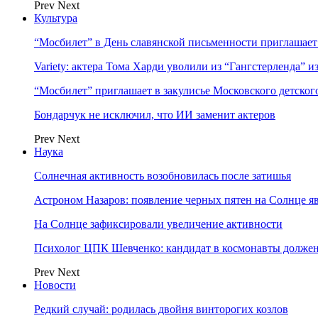
Prev
Next
Культура
“Мосбилет” в День славянской письменности приглашает
Variety: актера Тома Харди уволили из “Гангстерленда” и
“Мосбилет” приглашает в закулисье Московского детског
Бондарчук не исключил, что ИИ заменит актеров
Prev
Next
Наука
Солнечная активность возобновилась после затишья
Астроном Назаров: появление черных пятен на Солнце я
На Солнце зафиксировали увеличение активности
Психолог ЦПК Шевченко: кандидат в космонавты должен
Prev
Next
Новости
Редкий случай: родилась двойня винторогих козлов