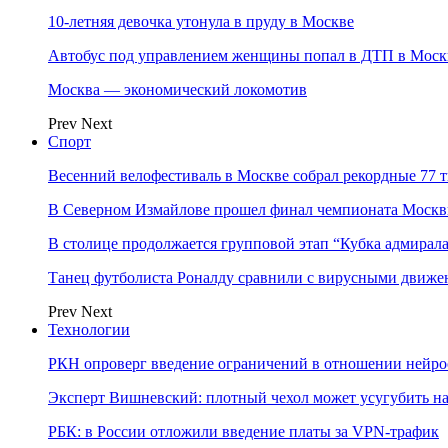
10-летняя девочка утонула в пруду в Москве
Автобус под управлением женщины попал в ДТП в Моск
Москва — экономический локомотив
Prev
Next
Спорт
Весенний велофестиваль в Москве собрал рекордные 77 
В Северном Измайлове прошел финал чемпионата Москв
В столице продолжается групповой этап “Кубка адмирал
Танец футболиста Роналду сравнили с вирусными движе
Prev
Next
Технологии
РКН опроверг введение ограничений в отношении нейро
Эксперт Вишневский: плотный чехол может усугубить на
РБК: в России отложили введение платы за VPN-трафик