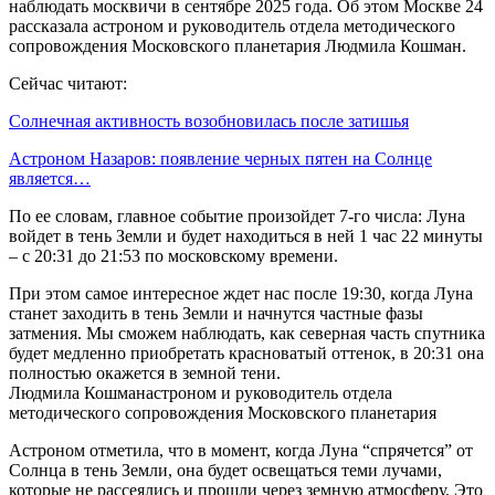
наблюдать москвичи в сентябре 2025 года. Об этом Москве 24
рассказала астроном и руководитель отдела методического
сопровождения Московского планетария Людмила Кошман.
Сейчас читают:
Солнечная активность возобновилась после затишья
Астроном Назаров: появление черных пятен на Солнце
является…
По ее словам, главное событие произойдет 7-го числа: Луна
войдет в тень Земли и будет находиться в ней 1 час 22 минуты
– с 20:31 до 21:53 по московскому времени.
При этом самое интересное ждет нас после 19:30, когда Луна
станет заходить в тень Земли и начнутся частные фазы
затмения. Мы сможем наблюдать, как северная часть спутника
будет медленно приобретать красноватый оттенок, в 20:31 она
полностью окажется в земной тени.
Людмила Кошманастроном и руководитель отдела
методического сопровождения Московского планетария
Астроном отметила, что в момент, когда Луна “спрячется” от
Солнца в тень Земли, она будет освещаться теми лучами,
которые не рассеялись и прошли через земную атмосферу. Это