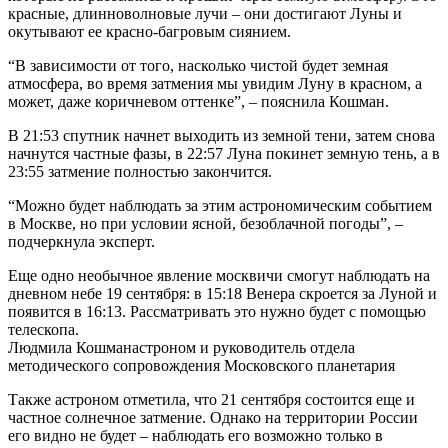
красные, длинноволновые лучи – они достигают Луны и
окутывают ее красно-багровым сиянием.
“В зависимости от того, насколько чистой будет земная
атмосфера, во время затмения мы увидим Луну в красном, а
может, даже коричневом оттенке”, – пояснила Кошман.
В 21:53 спутник начнет выходить из земной тени, затем снова
начнутся частные фазы, в 22:57 Луна покинет земную тень, а в
23:55 затмение полностью закончится.
“Можно будет наблюдать за этим астрономическим событием
в Москве, но при условии ясной, безоблачной погоды”, –
подчеркнула эксперт.
Еще одно необычное явление москвичи смогут наблюдать на
дневном небе 19 сентября: в 15:18 Венера скроется за Луной и
появится в 16:13. Рассматривать это нужно будет с помощью
телескопа.
Людмила Кошманастроном и руководитель отдела
методического сопровождения Московского планетария
Также астроном отметила, что 21 сентября состоится еще и
частное солнечное затмение. Однако на территории России
его видно не будет – наблюдать его возможно только в