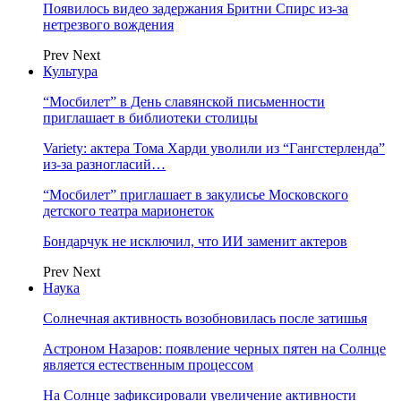
Появилось видео задержания Бритни Спирс из-за
нетрезвого вождения
Prev
Next
Культура
“Мосбилет” в День славянской письменности
приглашает в библиотеки столицы
Variety: актера Тома Харди уволили из “Гангстерленда”
из-за разногласий…
“Мосбилет” приглашает в закулисье Московского
детского театра марионеток
Бондарчук не исключил, что ИИ заменит актеров
Prev
Next
Наука
Солнечная активность возобновилась после затишья
Астроном Назаров: появление черных пятен на Солнце
является естественным процессом
На Солнце зафиксировали увеличение активности