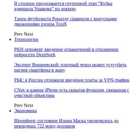
В столице продолжается групповой этап “Кубка
адмирала Ушакова” по хоккею
Танец футболиста Роналду сравнили с вирусными
движениями рэпера Toxi$
Prev
Next
Технологии
РКН опроверг введение ограничений в отношении
нейросети DeepSeek
Эксперт Вишневский: плотный чехол может усугубить
нагрев смартфона в жару
РБК: в России отложили введение платы за VPN-трафик
CNet: в камере iPhone есть скрытая функция, связанная с
очисткой объектива
Prev
Next
Экономика
Bloomberg: состояние Илона Маска увеличилось до
рекордных 722 млрд долларов