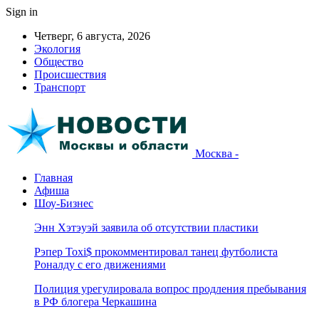
Sign in
Четверг, 6 августа, 2026
Экология
Общество
Происшествия
Транспорт
Москва -
Главная
Афиша
Шоу-Бизнес
Энн Хэтэуэй заявила об отсутствии пластики
Рэпер Toxi$ прокомментировал танец футболиста
Роналду с его движениями
Полиция урегулировала вопрос продления пребывания
в РФ блогера Черкашина