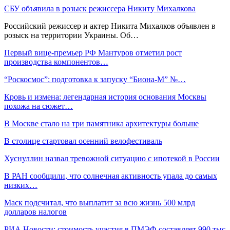
СБУ объявила в розыск режиссера Никиту Михалкова
Российский режиссер и актер Никита Михалков объявлен в
розыск на территории Украины. Об…
Первый вице-премьер РФ Мантуров отметил рост
производства компонентов…
“Роскосмос”: подготовка к запуску “Биона‑М” №…
Кровь и измена: легендарная история основания Москвы
похожа на сюжет…
В Москве стало на три памятника архитектуры больше
В столице стартовал осенний велофестиваль
Хуснуллин назвал тревожной ситуацию с ипотекой в России
В РАН сообщили, что солнечная активность упала до самых
низких…
Маск подсчитал, что выплатит за всю жизнь 500 млрд
долларов налогов
РИА Новости: стоимость участия в ПМЭФ составляет 990 тыс