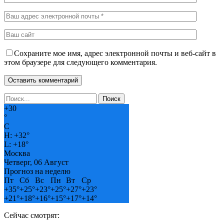
Сохраните мое имя, адрес электронной почты и веб-сайт в
этом браузере для следующего комментария.
+
30
°
C
H:
+
32°
L:
+
18°
Москва
Четверг, 06 Август
Прогноз на неделю
Пт
Сб
Вс
Пн
Вт
Ср
+
35°
+
25°
+
23°
+
25°
+
27°
+
23°
+
21°
+
18°
+
16°
+
15°
+
17°
+
14°
Сейчас смотрят: