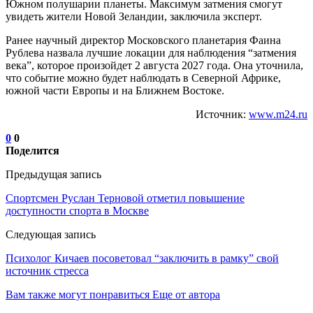
Южном полушарии планеты. Максимум затмения смогут
увидеть жители Новой Зеландии, заключила эксперт.
Ранее научный директор Московского планетария Фаина
Рублева назвала лучшие локации для наблюдения “затмения
века”, которое произойдет 2 августа 2027 года. Она уточнила,
что событие можно будет наблюдать в Северной Африке,
южной части Европы и на Ближнем Востоке.
Источник:
www.m24.ru
0
0
Поделится
Предыдущая запись
Спортсмен Руслан Терновой отметил повышение
доступности спорта в Москве
Следующая запись
Психолог Кичаев посоветовал “заключить в рамку” свой
источник стресса
Вам также могут понравиться
Еще от автора