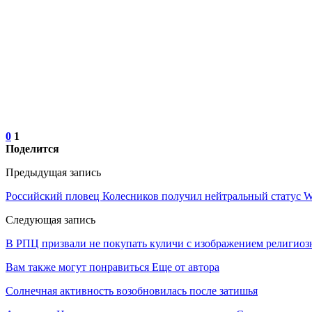
0
1
Поделится
Предыдущая запись
Российский пловец Колесников получил нейтральный статус Wo
Следующая запись
В РПЦ призвали не покупать куличи с изображением религиоз
Вам также могут понравиться
Еще от автора
Солнечная активность возобновилась после затишья