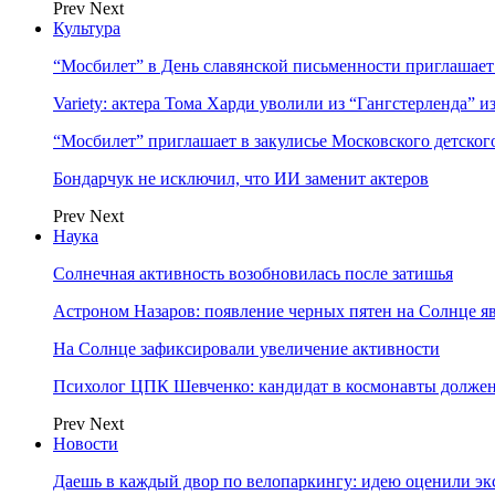
Prev
Next
Культура
“Мосбилет” в День славянской письменности приглашает
Variety: актера Тома Харди уволили из “Гангстерленда” и
“Мосбилет” приглашает в закулисье Московского детског
Бондарчук не исключил, что ИИ заменит актеров
Prev
Next
Наука
Солнечная активность возобновилась после затишья
Астроном Назаров: появление черных пятен на Солнце я
На Солнце зафиксировали увеличение активности
Психолог ЦПК Шевченко: кандидат в космонавты должен
Prev
Next
Новости
Даешь в каждый двор по велопаркингу: идею оценили эк