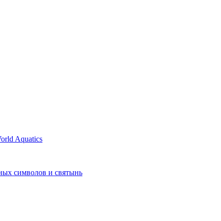
rld Aquatics
ных символов и святынь