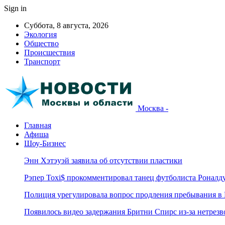
Sign in
Суббота, 8 августа, 2026
Экология
Общество
Происшествия
Транспорт
Москва -
Главная
Афиша
Шоу-Бизнес
Энн Хэтэуэй заявила об отсутствии пластики
Рэпер Toxi$ прокомментировал танец футболиста Роналд
Полиция урегулировала вопрос продления пребывания в
Появилось видео задержания Бритни Спирс из-за нетрез