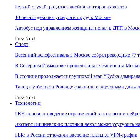
Редкий случай: родилась двойня винторогих козлов
10-летняя девочка утонула в пруду в Москве
Автобус под управлением женщины попал в ДТП в Моск
Prev
Next
Спорт
Весенний велофестиваль в Москве собрал рекордные 77 
В Северном Измайлове прошел финал чемпионата Москв
В столице продолжается групповой этап “Кубка адмирал
Танец футболиста Роналду сравнили с вирусными движе
Prev
Next
Технологии
РКН опроверг введение ограничений в отношении нейро
Эксперт Вишневский: плотный чехол может усугубить на
РБК: в России отложили введение платы за VPN-трафик