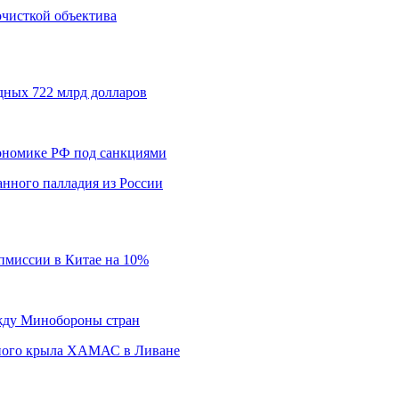
 очисткой объектива
дных 722 млрд долларов
кономике РФ под санкциями
нного палладия из России
пмиссии в Китае на 10%
ежду Минобороны стран
нного крыла ХАМАС в Ливане