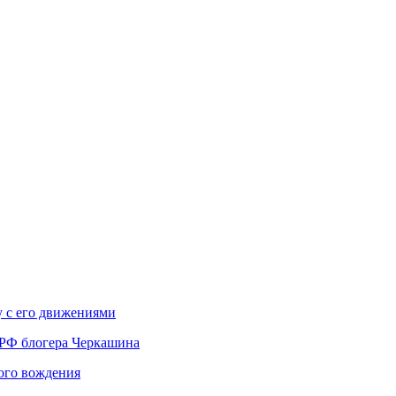
у с его движениями
 РФ блогера Черкашина
вого вождения