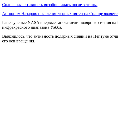
Солнечная активность возобновилась после затишья
Астроном Назаров: появление черных пятен на Солнце являет
Ранее ученые NASA впервые запечатлели полярные сияния на 
инфракрасного диапазона Уэбба.
Выяснилось, что активность полярных сияний на Нептуне отлич
его оси вращения.