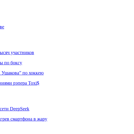
ве
тысяч участников
ы по боксу
а Ушакова” по хоккею
ниями рэпера Toxi$
сети DeepSeek
грев смартфона в жару