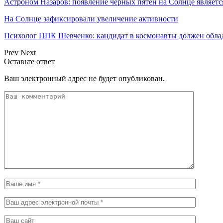
Астроном Назаров: появление черных пятен на Солнце являетс
На Солнце зафиксировали увеличение активности
Психолог ЦПК Шевченко: кандидат в космонавты должен обла
Prev
Next
Оставьте ответ
Ваш электронный адрес не будет опубликован.