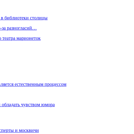
 в библиотеки столицы
з-за разногласий…
о театра марионеток
вляется естественным процессом
 обладать чувством юмора
сперты и москвичи