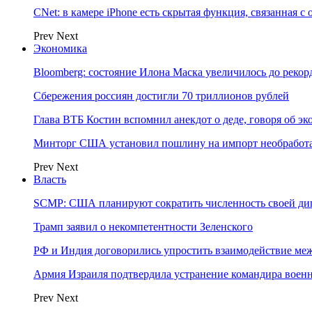
CNet: в камере iPhone есть скрытая функция, связанная с
Prev
Next
Экономика
Bloomberg: состояние Илона Маска увеличилось до рекор
Сбережения россиян достигли 70 триллионов рублей
Глава ВТБ Костин вспомнил анекдот о деде, говоря об э
Минторг США установил пошлину на импорт необработа
Prev
Next
Власть
SCMP: США планируют сократить численность своей ди
Трамп заявил о некомпетентности Зеленского
РФ и Индия договорились упростить взаимодействие м
Армия Израиля подтвердила устранение командира вое
Prev
Next