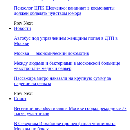
Психолог ЦПК Шевченко: кандидат в космонавты
должен обладать чувством юмора
Prev
Next
Новости
Автобус под управлением женщины попал в ДТП в
Москве
Москва — экономический локомотив
Между людьми и бактериями в московской больнице
«выстроили» медный барьер
Пассажира метро наказали на крупную сумму за
падение на рельсы
Prev
Next
Спорт
Весенний велофестиваль в Москве собрал рекордные 77
тысяч участников
В Северном Измайлове прошел финал чемпионата
Москвы по боксу