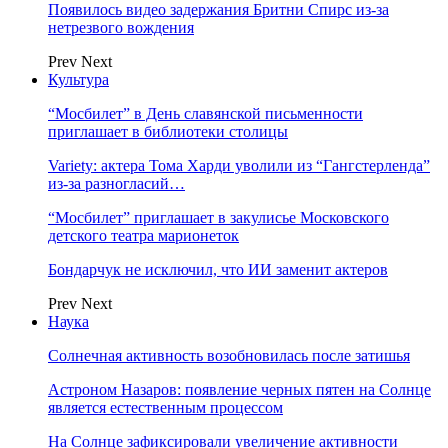
Появилось видео задержания Бритни Спирс из-за
нетрезвого вождения
Prev
Next
Культура
“Мосбилет” в День славянской письменности
приглашает в библиотеки столицы
Variety: актера Тома Харди уволили из “Гангстерленда”
из-за разногласий…
“Мосбилет” приглашает в закулисье Московского
детского театра марионеток
Бондарчук не исключил, что ИИ заменит актеров
Prev
Next
Наука
Солнечная активность возобновилась после затишья
Астроном Назаров: появление черных пятен на Солнце
является естественным процессом
На Солнце зафиксировали увеличение активности