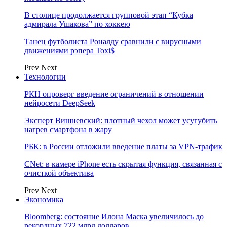
В столице продолжается групповой этап “Кубка
адмирала Ушакова” по хоккею
Танец футболиста Роналду сравнили с вирусными
движениями рэпера Toxi$
Prev
Next
Технологии
РКН опроверг введение ограничений в отношении
нейросети DeepSeek
Эксперт Вишневский: плотный чехол может усугубить
нагрев смартфона в жару
РБК: в России отложили введение платы за VPN-трафик
CNet: в камере iPhone есть скрытая функция, связанная с
очисткой объектива
Prev
Next
Экономика
Bloomberg: состояние Илона Маска увеличилось до
рекордных 722 млрд долларов