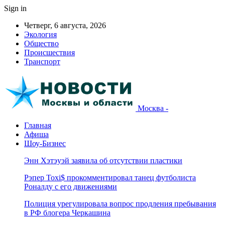
Sign in
Четверг, 6 августа, 2026
Экология
Общество
Происшествия
Транспорт
Москва -
Главная
Афиша
Шоу-Бизнес
Энн Хэтэуэй заявила об отсутствии пластики
Рэпер Toxi$ прокомментировал танец футболиста
Роналду с его движениями
Полиция урегулировала вопрос продления пребывания
в РФ блогера Черкашина