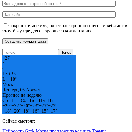
Сохраните мое имя, адрес электронной почты и веб-сайт в
этом браузере для следующего комментария.
+
27
°
C
H:
+
33°
L:
+
18°
Москва
Четверг, 06 Август
Прогноз на неделю
Ср
Пт
Сб
Вс
Пн
Вт
+
29°
+
32°
+
26°
+
23°
+
25°
+
27°
+
18°
+
20°
+
18°
+
16°
+
15°
+
17°
Сейчас смотрят:
Нейросеть Grok Маска предложила казнить Трампа