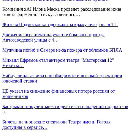
Компания xAI Илона Маска проведет расследование из-за
ответа фирменного искусственного…
Жителя Подмосковья задержали за кражу телефона в ТЦ
Движение ограничат на участке бокового проезда
Автозаводской улицы с 4…
Мужчина погиб в Самаре из-за пожара от обломков БПЛА
Михаил Ефремов стал актером театра “Мастерская 12”
Никиты…
Набиуллина заявила о необходимости высокой траектории
ключевой ставки
ЦБ указал на снижение финансовых потерь россиян от
мошенников
Бастрыкин поручил завести дело из-за нападений подростков
в…
Билеты на июньские спектакли Театра имени Гоголя
доступны в сервисе…