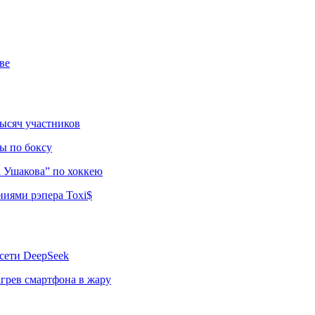
ве
тысяч участников
ы по боксу
а Ушакова” по хоккею
ниями рэпера Toxi$
сети DeepSeek
грев смартфона в жару