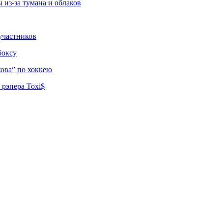
из-за тумана и облаков
участников
боксу
ова” по хоккею
рэпера Toxi$