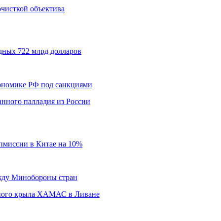
 очисткой объектива
дных 722 млрд долларов
кономике РФ под санкциями
нного палладия из России
пмиссии в Китае на 10%
ежду Минобороны стран
нного крыла ХАМАС в Ливане