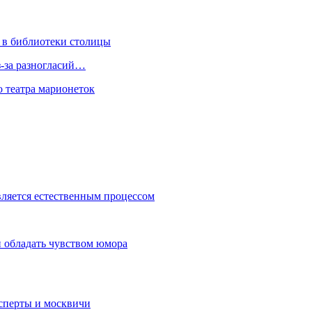
 в библиотеки столицы
з-за разногласий…
о театра марионеток
вляется естественным процессом
 обладать чувством юмора
сперты и москвичи