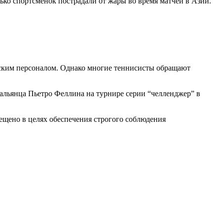
лько спортсменок пострадали от жары во время матчей в Азии.
нским персоналом. Однако многие теннисисты обращают
альянца Пьетро Феллина на турнире серии “челленджер” в
рещено в целях обеспечения строгого соблюдения