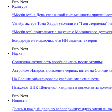
Prev
Next
Культура
“Мосбилет” в День славянской письменности приглашает
Variety: актера Тома Харди уволили из “Гангстерленда” и
“Мосбилет” приглашает в закулисье Московского детског
Бондарчук не исключил, что ИИ заменит актеров
Prev
Next
Наука
Солнечная активность возобновилась после затишья
Астроном Назаров: появление черных пятен на Солнце я
На Солнце зафиксировали увеличение активности
Психолог ЦПК Шевченко: кандидат в космонавты должен
Prev
Next
Новости
Даешь в каждый двор по велопаркингу: идею оценили эк