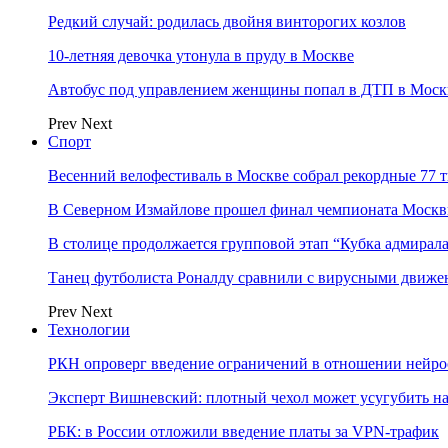
Редкий случай: родилась двойня винторогих козлов
10-летняя девочка утонула в пруду в Москве
Автобус под управлением женщины попал в ДТП в Моск
Prev
Next
Спорт
Весенний велофестиваль в Москве собрал рекордные 77 
В Северном Измайлове прошел финал чемпионата Москв
В столице продолжается групповой этап “Кубка адмирал
Танец футболиста Роналду сравнили с вирусными движе
Prev
Next
Технологии
РКН опроверг введение ограничений в отношении нейро
Эксперт Вишневский: плотный чехол может усугубить на
РБК: в России отложили введение платы за VPN-трафик