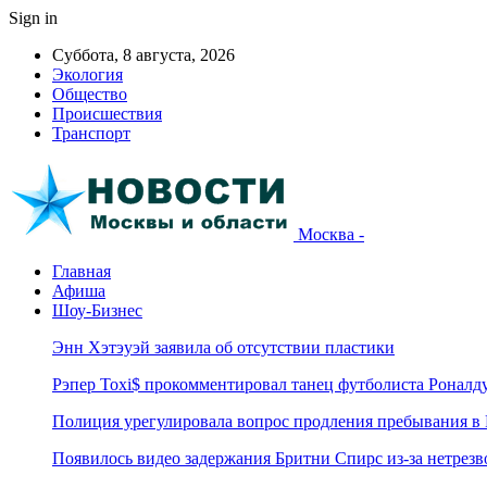
Sign in
Суббота, 8 августа, 2026
Экология
Общество
Происшествия
Транспорт
Москва -
Главная
Афиша
Шоу-Бизнес
Энн Хэтэуэй заявила об отсутствии пластики
Рэпер Toxi$ прокомментировал танец футболиста Роналд
Полиция урегулировала вопрос продления пребывания в
Появилось видео задержания Бритни Спирс из-за нетрез