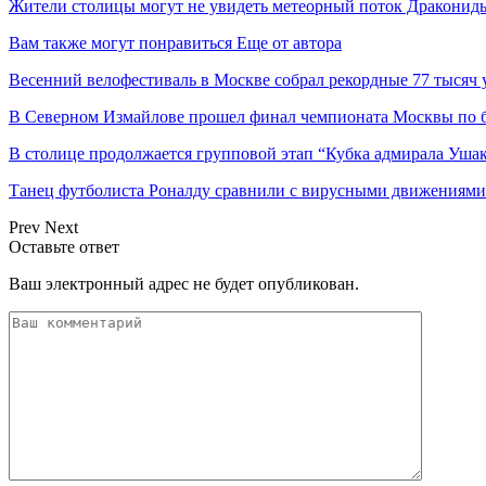
Жители столицы могут не увидеть метеорный поток Дракониды 
Вам также могут понравиться
Еще от автора
Весенний велофестиваль в Москве собрал рекордные 77 тысяч 
В Северном Измайлове прошел финал чемпионата Москвы по 
В столице продолжается групповой этап “Кубка адмирала Ушак
Танец футболиста Роналду сравнили с вирусными движениями 
Prev
Next
Оставьте ответ
Ваш электронный адрес не будет опубликован.