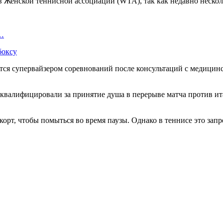
и в Женской теннисной ассоциации (WTA), так как недавно неско
ч…
боксу
ется супервайзером соревнований после консультаций с медици
сквалифицировали за принятие душа в перерыве матча против ит
корт, чтобы помыться во время паузы. Однако в теннисе это зап