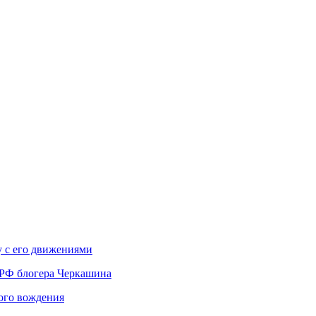
у с его движениями
 РФ блогера Черкашина
вого вождения