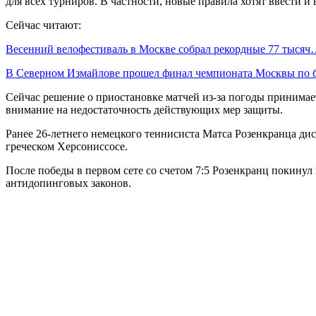
для всех турниров. В частности, новые правила хотят ввести 
Сейчас читают:
Весенний велофестиваль в Москве собрал рекордные 77 тыся
В Северном Измайлове прошел финал чемпионата Москвы по 
Сейчас решение о приостановке матчей из-за погоды принима
внимание на недостаточность действующих мер защиты.
Ранее 26-летнего немецкого теннисиста Матса Розенкранца ди
греческом Херсониссосе.
После победы в первом сете со счетом 7:5 Розенкранц покинул 
антидопинговых законов.