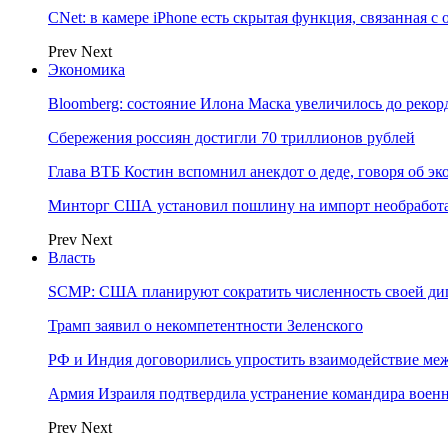
CNet: в камере iPhone есть скрытая функция, связанная с
Prev
Next
Экономика
Bloomberg: состояние Илона Маска увеличилось до рекор
Сбережения россиян достигли 70 триллионов рублей
Глава ВТБ Костин вспомнил анекдот о деде, говоря об э
Минторг США установил пошлину на импорт необработа
Prev
Next
Власть
SCMP: США планируют сократить численность своей ди
Трамп заявил о некомпетентности Зеленского
РФ и Индия договорились упростить взаимодействие м
Армия Израиля подтвердила устранение командира вое
Prev
Next