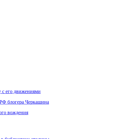
у с его движениями
 РФ блогера Черкашина
вого вождения