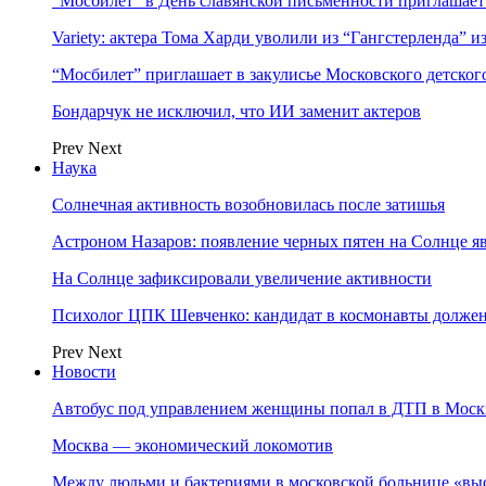
“Мосбилет” в День славянской письменности приглашает
Variety: актера Тома Харди уволили из “Гангстерленда” и
“Мосбилет” приглашает в закулисье Московского детског
Бондарчук не исключил, что ИИ заменит актеров
Prev
Next
Наука
Солнечная активность возобновилась после затишья
Астроном Назаров: появление черных пятен на Солнце я
На Солнце зафиксировали увеличение активности
Психолог ЦПК Шевченко: кандидат в космонавты должен
Prev
Next
Новости
Автобус под управлением женщины попал в ДТП в Моск
Москва — экономический локомотив
Между людьми и бактериями в московской больнице «вы