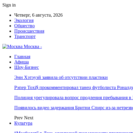
Sign in
Четверг, 6 августа, 2026
Экология
Общество
Происшествия
Транспорт
Москва -
Главная
Афиша
Шоу-Бизнес
Энн Хэтэуэй заявила об отсутствии пластики
Рэпер Toxi$ прокомментировал танец футболиста Роналд
Полиция урегулировала вопрос продления пребывания в
Появилось видео задержания Бритни Спирс из-за нетрез
Prev
Next
Культура