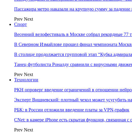
Пассажира метро наказали на крупную сумму за падение 
Prev
Next
Спорт
Весенний велофестиваль в Москве собрал рекордные 77 
В Северном Измайлове прошел финал чемпионата Москв
В столице продолжается групповой этап “Кубка адмирал
Танец футболиста Роналду сравнили с вирусными движе
Prev
Next
Технологии
РКН опроверг введение ограничений в отношении нейро
Эксперт Вишневский: плотный чехол может усугубить на
РБК: в России отложили введение платы за VPN-трафик
CNet: в камере iPhone есть скрытая функция, связанная с
Prev
Next