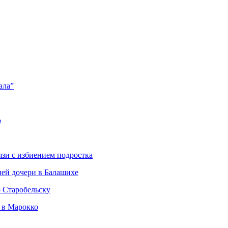
ала”
ю
язи с избиением подростка
ней дочери в Балашихе
о Старобельску
 в Марокко