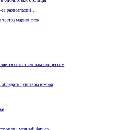
 в библиотеки столицы
з-за разногласий…
о театра марионеток
вляется естественным процессом
 обладать чувством юмора
ве
строили» медный барьер