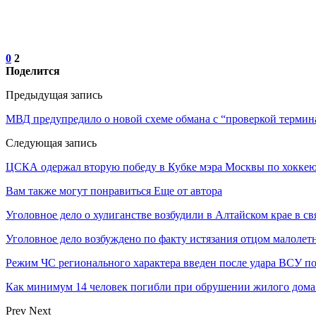
0
2
Поделится
Предыдущая запись
МВД предупредило о новой схеме обмана с “проверкой термин
Следующая запись
ЦСКА одержал вторую победу в Кубке мэра Москвы по хокке
Вам также могут понравиться
Еще от автора
Уголовное дело о хулиганстве возбудили в Алтайском крае в св
Уголовное дело возбуждено по факту истязания отцом малолет
Режим ЧС регионального характера введен после удара ВСУ п
Как минимум 14 человек погибли при обрушении жилого дома
Prev
Next