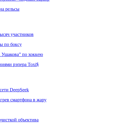
на рельсы
тысяч участников
ы по боксу
а Ушакова” по хоккею
ниями рэпера Toxi$
сети DeepSeek
грев смартфона в жару
 очисткой объектива