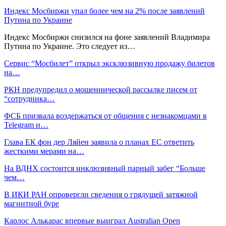
Индекс Мосбиржи упал более чем на 2% после заявлений
Путина по Украине
Индекс Мосбиржи снизился на фоне заявлений Владимира
Путина по Украине. Это следует из…
Сервис “Мосбилет” открыл эксклюзивную продажу билетов
на…
РКН предупредил о мошеннической рассылке писем от
“сотрудника…
ФСБ призвала воздержаться от общения с незнакомцами в
Telegram и…
Глава ЕК фон дер Ляйен заявила о планах ЕС ответить
жесткими мерами на…
На ВДНХ состоится инклюзивный парный забег “Больше
чем…
В ИКИ РАН опровергли сведения о грядущей затяжной
магнитной буре
Карлос Алькарас впервые выиграл Australian Open