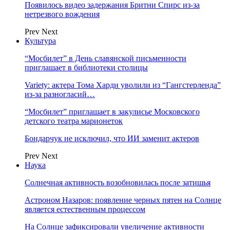
Появилось видео задержания Бритни Спирс из-за
нетрезвого вождения
Prev
Next
Культура
“Мосбилет” в День славянской письменности
приглашает в библиотеки столицы
Variety: актера Тома Харди уволили из “Гангстерленда”
из-за разногласий…
“Мосбилет” приглашает в закулисье Московского
детского театра марионеток
Бондарчук не исключил, что ИИ заменит актеров
Prev
Next
Наука
Солнечная активность возобновилась после затишья
Астроном Назаров: появление черных пятен на Солнце
является естественным процессом
На Солнце зафиксировали увеличение активности