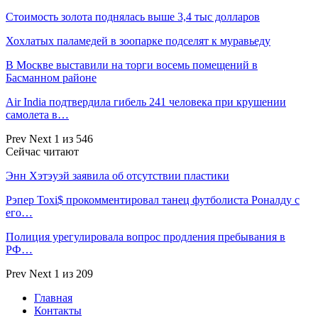
Стоимость золота поднялась выше 3,4 тыс долларов
Хохлатых паламедей в зоопарке подселят к муравьеду
В Москве выставили на торги восемь помещений в
Басманном районе
Air India подтвердила гибель 241 человека при крушении
самолета в…
Prev
Next
1 из 546
Сейчас читают
Энн Хэтэуэй заявила об отсутствии пластики
Рэпер Toxi$ прокомментировал танец футболиста Роналду с
его…
Полиция урегулировала вопрос продления пребывания в
РФ…
Prev
Next
1 из 209
Главная
Контакты