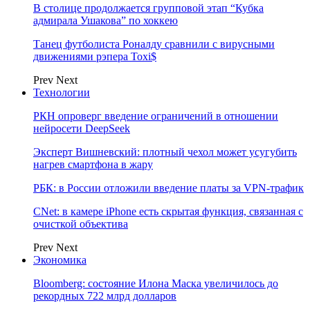
В столице продолжается групповой этап “Кубка
адмирала Ушакова” по хоккею
Танец футболиста Роналду сравнили с вирусными
движениями рэпера Toxi$
Prev
Next
Технологии
РКН опроверг введение ограничений в отношении
нейросети DeepSeek
Эксперт Вишневский: плотный чехол может усугубить
нагрев смартфона в жару
РБК: в России отложили введение платы за VPN-трафик
CNet: в камере iPhone есть скрытая функция, связанная с
очисткой объектива
Prev
Next
Экономика
Bloomberg: состояние Илона Маска увеличилось до
рекордных 722 млрд долларов