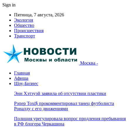
Sign in
Пятница, 7 августа, 2026
Экология
Общество
Происшествия
Транспорт
Москва -
Главная
Афиша
Шоу-Бизнес
Энн Хэтэуэй заявила об отсутствии пластики
Рэпер Toxi$ прокомментировал танец футболиста
Роналду с его движениями
Полиция урегулировала вопрос продления пребывания
в РФ блогера Черкашина