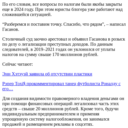
По его словам, все вопросы по налогам были якобы закрыты
еще в 2024 году. При этом юристы блогера уже работают над
сложившейся ситуацией.
“Разберемся и поставим точку. Спасибо, что рядом”, – написал
Гасанов.
Столичный суд заочно арестовал и объявил Гасанова в розыск
по делу о легализации преступных доходов. По данным
следователей, в 2019–2021 годах он уклонился от уплаты
налогов на сумму свыше 170 миллионов рублей.
Сейчас читают:
Энн Хэтэуэй заявила об отсутствии пластики
Рэпер Toxi$ прокомментировал танец футболиста Роналду с
его…
Для создания видимости правомерного владения деньгами он
при помощи финансовых операций легализовал часть этих
средств – свыше 20 миллионов рублей. Кроме того, будучи
индивидуальным предпринимателем и применяя
упрощенную систему налогообложения, он занимался
продажей и размещением рекламы в соцсетях.