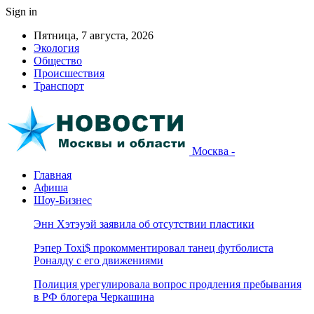
Sign in
Пятница, 7 августа, 2026
Экология
Общество
Происшествия
Транспорт
Москва -
Главная
Афиша
Шоу-Бизнес
Энн Хэтэуэй заявила об отсутствии пластики
Рэпер Toxi$ прокомментировал танец футболиста
Роналду с его движениями
Полиция урегулировала вопрос продления пребывания
в РФ блогера Черкашина