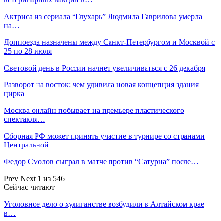
Актриса из сериала “Глухарь” Людмила Гаврилова умерла
на…
Доппоезда назначены между Санкт-Петербургом и Москвой с
25 по 28 июля
Световой день в России начнет увеличиваться с 26 декабря
Разворот на восток: чем удивила новая концепция здания
цирка
Москва онлайн побывает на премьере пластического
спектакля…
Сборная РФ может принять участие в турнире со странами
Центральной…
Федор Смолов сыграл в матче против “Сатурна” после…
Prev
Next
1 из 546
Сейчас читают
Уголовное дело о хулиганстве возбудили в Алтайском крае
в…