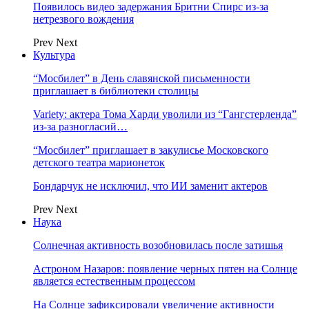
Появилось видео задержания Бритни Спирс из-за
нетрезвого вождения
Prev
Next
Культура
“Мосбилет” в День славянской письменности
приглашает в библиотеки столицы
Variety: актера Тома Харди уволили из “Гангстерленда”
из-за разногласий…
“Мосбилет” приглашает в закулисье Московского
детского театра марионеток
Бондарчук не исключил, что ИИ заменит актеров
Prev
Next
Наука
Солнечная активность возобновилась после затишья
Астроном Назаров: появление черных пятен на Солнце
является естественным процессом
На Солнце зафиксировали увеличение активности