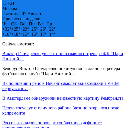
L:
+
21°
Москва
Пятница, 07 Август
Прогноз на неделю
Чт
Сб
Вс
Пн
Вт
Ср
+
32°
+
25°
+
23°
+
25°
+
26°
+
22°
+
18°
+
18°
+
15°
+
15°
+
17°
+
14°
Сейчас смотрят:
Виктор Ганчаренко ушел с поста главного тренера ФК “Пари
Нижний…
Белорус Виктор Ганчаренко покинул пост главного тренера
футбольного клуба "Пари Нижний…
Выполнявший рейс в Нячанг самолет авиакомпании VietJet
вернулся в…
В Амстердаме обнаружили неизвестную картину Рембрандта
Центр госуслуг столичного района Зюзино открылся после
капремонта
Россельхознадзор опроверг сообщения о дефиците
ветеринарных вакцин в…