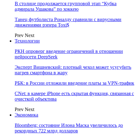
В столице продолжается групповой этап “Кубка
адмирала Ушакова” по хоккею
Танец футболиста Роналду сравнили с вирусными
движениями рэпера Toxi$
Prev
Next
Технологии
РКН опроверг введение ограничений в отношении
нейросети DeepSeek
Эксперт Вишневский: плотный чехол может усугубить
нагрев смартфона в жару
РБК: в России отложили введение платы за VPN-трафик
CNet: в камере iPhone есть скрытая функция, связанная с
очисткой объектива
Prev
Next
Экономика
Bloomberg: состояние Илона Маска увеличилось до
рекордных 722 млрд долларов