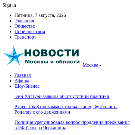
Sign in
Пятница, 7 августа, 2026
Экология
Общество
Происшествия
Транспорт
Москва -
Главная
Афиша
Шоу-Бизнес
Энн Хэтэуэй заявила об отсутствии пластики
Рэпер Toxi$ прокомментировал танец футболиста
Роналду с его движениями
Полиция урегулировала вопрос продления пребывания
в РФ блогера Черкашина