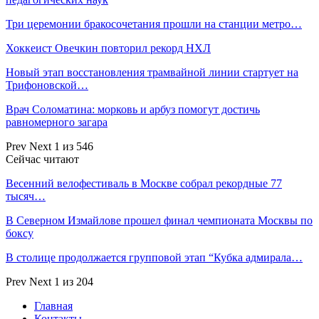
Три церемонии бракосочетания прошли на станции метро…
Хоккеист Овечкин повторил рекорд НХЛ
Новый этап восстановления трамвайной линии стартует на
Трифоновской…
Врач Соломатина: морковь и арбуз помогут достичь
равномерного загара
Prev
Next
1 из 546
Сейчас читают
Весенний велофестиваль в Москве собрал рекордные 77
тысяч…
В Северном Измайлове прошел финал чемпионата Москвы по
боксу
В столице продолжается групповой этап “Кубка адмирала…
Prev
Next
1 из 204
Главная
Контакты