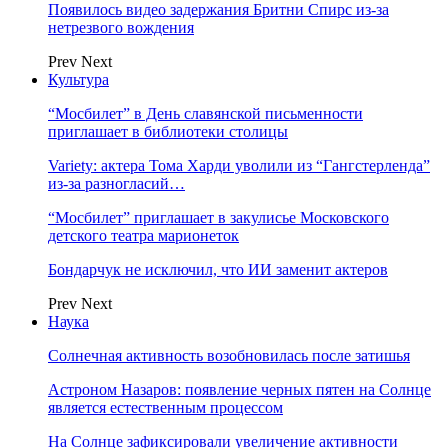
Появилось видео задержания Бритни Спирс из-за
нетрезвого вождения
Prev
Next
Культура
“Мосбилет” в День славянской письменности
приглашает в библиотеки столицы
Variety: актера Тома Харди уволили из “Гангстерленда”
из-за разногласий…
“Мосбилет” приглашает в закулисье Московского
детского театра марионеток
Бондарчук не исключил, что ИИ заменит актеров
Prev
Next
Наука
Солнечная активность возобновилась после затишья
Астроном Назаров: появление черных пятен на Солнце
является естественным процессом
На Солнце зафиксировали увеличение активности