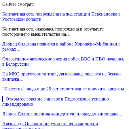
Сейчас смотрят:
Контактная сеть повреждена на ж/д станции Персиановка в
Ростовской области
Контактная сеть оказалась повреждена в результате
постороннего вмешательства на…
Дворец бильярда появится в районе Хорошёво-Мнёвники в
рамках…
Оперативно-тактические учения войск ВВС и ПВО начались
в Белоруссии
На МКС приготовили торт для возвращающегося на Землю
экипажа…
“Известия”: людям до 25 лет стало труднее получить кредиты
▎Открытое горение в ангаре в Подмосковье успешно
ликвидировано
Лариса Долина оценила концертную площадку кинопарка…
Александр Овечкин получил степень кандидата
педагогических наук