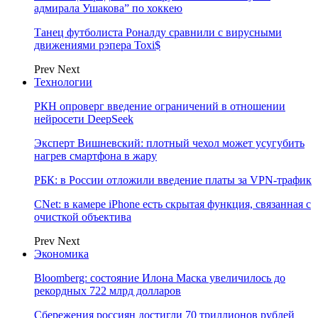
адмирала Ушакова” по хоккею
Танец футболиста Роналду сравнили с вирусными
движениями рэпера Toxi$
Prev
Next
Технологии
РКН опроверг введение ограничений в отношении
нейросети DeepSeek
Эксперт Вишневский: плотный чехол может усугубить
нагрев смартфона в жару
РБК: в России отложили введение платы за VPN-трафик
CNet: в камере iPhone есть скрытая функция, связанная с
очисткой объектива
Prev
Next
Экономика
Bloomberg: состояние Илона Маска увеличилось до
рекордных 722 млрд долларов
Сбережения россиян достигли 70 триллионов рублей