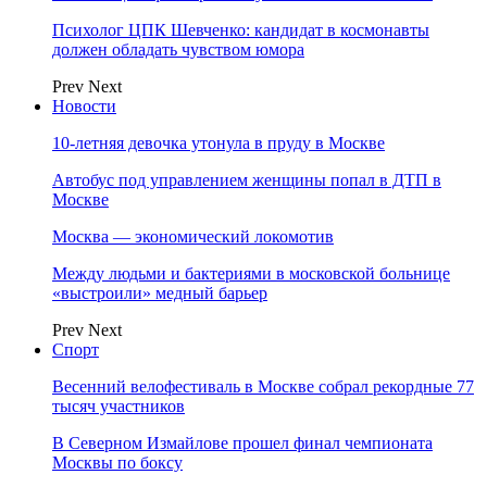
Психолог ЦПК Шевченко: кандидат в космонавты
должен обладать чувством юмора
Prev
Next
Новости
10-летняя девочка утонула в пруду в Москве
Автобус под управлением женщины попал в ДТП в
Москве
Москва — экономический локомотив
Между людьми и бактериями в московской больнице
«выстроили» медный барьер
Prev
Next
Спорт
Весенний велофестиваль в Москве собрал рекордные 77
тысяч участников
В Северном Измайлове прошел финал чемпионата
Москвы по боксу