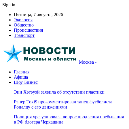
Sign in
Пятница, 7 августа, 2026
Экология
Общество
Происшествия
Транспорт
Москва -
Главная
Афиша
Шоу-Бизнес
Энн Хэтэуэй заявила об отсутствии пластики
Рэпер Toxi$ прокомментировал танец футболиста
Роналду с его движениями
Полиция урегулировала вопрос продления пребывания
в РФ блогера Черкашина