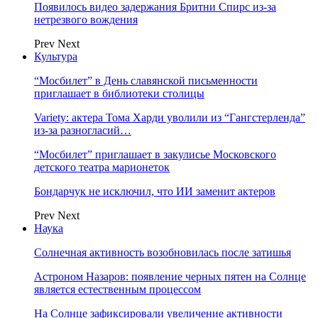
Появилось видео задержания Бритни Спирс из-за
нетрезвого вождения
Prev
Next
Культура
“Мосбилет” в День славянской письменности
приглашает в библиотеки столицы
Variety: актера Тома Харди уволили из “Гангстерленда”
из-за разногласий…
“Мосбилет” приглашает в закулисье Московского
детского театра марионеток
Бондарчук не исключил, что ИИ заменит актеров
Prev
Next
Наука
Солнечная активность возобновилась после затишья
Астроном Назаров: появление черных пятен на Солнце
является естественным процессом
На Солнце зафиксировали увеличение активности