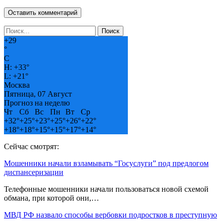
+
29
°
C
H:
+
33°
L:
+
21°
Москва
Пятница, 07 Август
Прогноз на неделю
Чт
Сб
Вс
Пн
Вт
Ср
+
32°
+
25°
+
23°
+
25°
+
26°
+
22°
+
18°
+
18°
+
15°
+
15°
+
17°
+
14°
Сейчас смотрят:
Мошенники начали взламывать “Госуслуги” под предлогом
диспансеризации
Телефонные мошенники начали пользоваться новой схемой
обмана, при которой они,…
МВД РФ назвало способы вербовки подростков в преступную