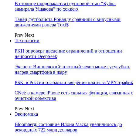
В столице продолжается групповой этап “Кубка
адмирала Ушакова” по хоккею
Танец футболиста Роналду сравнили с вирусными
движениями рэпера Toxi$
Prev
Next
Технологии
РКН опроверг введение ограничений в отношении
нейросети DeepSeek
Эксперт Вишневский: плотный чехол может усугубить
нагрев смартфона в жару
РБК: в России отложили введение платы за VPN-трафик
CNet: в камере iPhone есть скрытая функция, связанная с
очисткой объектива
Prev
Next
Экономика
Bloomberg: состояние Илона Маска увеличилось до
рекордных 722 млрд долларов