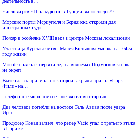
деятельность в…
Число жертв ЧП на курорте в Турции выросло до 79
Морские порты Мариуполя и Бердянска открыли для
иностранных судов
Пожар в особняке XVIII века в центре Москвы локализован
Участница Курской битвы Мария Колтакова умерла на 104-м
году жизни
Мособлпожспас: первый лед на водоемах Подмосковья пока
не окреп
Выяснилась причина, по которой закрыли причал «Парк
Фили» на…
Телефонные мошенники чаще звонят во вторник
Два человека погибли на востоке Тель-Авива после удара
Ирана
Продюсер Конад заявил, что рэпер Vacio упал с третьего этажа
в Париже…