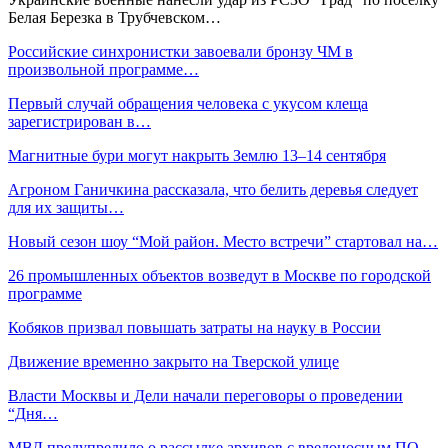
Белая Березка в Трубчевском…
Российские синхронистки завоевали бронзу ЧМ в
произвольной программе…
Первый случай обращения человека с укусом клеща
зарегистрирован в…
Магнитные бури могут накрыть Землю 13–14 сентября
Агроном Ганичкина рассказала, что белить деревья следует
для их защиты…
Новый сезон шоу “Мой район. Место встречи” стартовал на…
26 промышленных объектов возведут в Москве по городской
программе
Кобяков призвал повышать затраты на науку в России
Движение временно закрыто на Тверской улице
Власти Москвы и Дели начали переговоры о проведении
“Дня…
МВД предупредило о рассылке архивов с вредоносным ПО