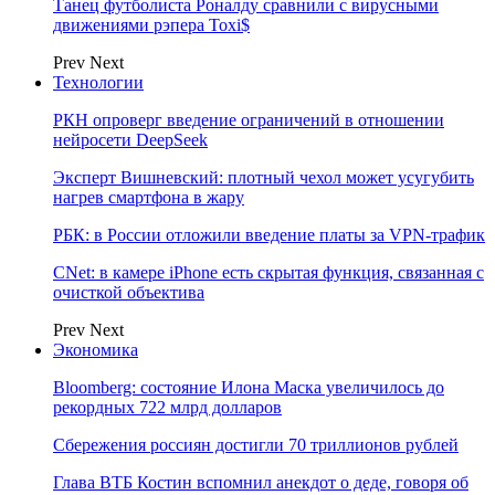
Танец футболиста Роналду сравнили с вирусными
движениями рэпера Toxi$
Prev
Next
Технологии
РКН опроверг введение ограничений в отношении
нейросети DeepSeek
Эксперт Вишневский: плотный чехол может усугубить
нагрев смартфона в жару
РБК: в России отложили введение платы за VPN-трафик
CNet: в камере iPhone есть скрытая функция, связанная с
очисткой объектива
Prev
Next
Экономика
Bloomberg: состояние Илона Маска увеличилось до
рекордных 722 млрд долларов
Сбережения россиян достигли 70 триллионов рублей
Глава ВТБ Костин вспомнил анекдот о деде, говоря об