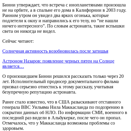
Бинни утверждает, что встреча с инопланетянами произошла
не на орбите, а в спальне его дома в Калифорнии в 2003 году.
Ранним утром он увидел два ярких огонька, которые
подлетели к окну и направились к его телу, но “не нашли
ничего интересного”. По словам астронавта, такие вспышки
света он никогда не видел.
Сейчас читают:
Солнечная активность возобновилась после затишья
Астроном Назаров: появление черных пятен на Солнце
является…
О произошедшем Бинни решился рассказать только через 20
лет. Исполнительный продюсер документального фильма
призвал серьезно отнестись к этому рассказу, учитывая
безупречную репутацию астронавта.
Ранее стало известно, что в США разыскивают отставного
генерала ВВС Уильяма Нила Маккасланда по подозрению в
сокрытии данных об НЛО. По информации СМИ, военного в
последний раз видели в Альбукерке, после чего он пропал.
Отмечалось, что у Маккасланда возможны проблемы со
здоровьем.