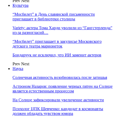
Prev
Next
Культура
“Мосбилет” в День славянской письменности
приглашает в библиотеки столицы
Variety: актера Тома Харди уволили из “Гангстерленда”
из-за разногласий…
“Мосбилет” приглашает в закулисье Московского
детского театра марионеток
Бондарчук не исключил, что ИИ заменит актеров
Prev
Next
Наука
Солнечная активность возобновилась после затишья
Астроном Назаров: появление черных пятен на Солнце
является естественным процессом
На Солнце зафиксировали увеличение активности
Психолог ЦПК Шевченко: кандидат в космонавты
должен обладать чувством юмора