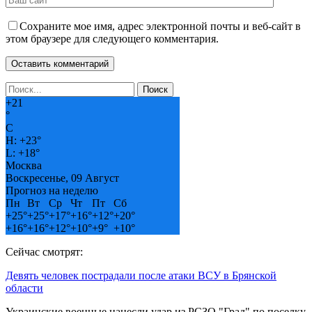
Сохраните мое имя, адрес электронной почты и веб-сайт в
этом браузере для следующего комментария.
+
21
°
C
H:
+
23°
L:
+
18°
Москва
Воскресенье, 09 Август
Прогноз на неделю
Пн
Вт
Ср
Чт
Пт
Сб
+
25°
+
25°
+
17°
+
16°
+
12°
+
20°
+
16°
+
16°
+
12°
+
10°
+
9°
+
10°
Сейчас смотрят:
Девять человек пострадали после атаки ВСУ в Брянской
области
Украинские военные нанесли удар из РСЗО "Град" по поселку