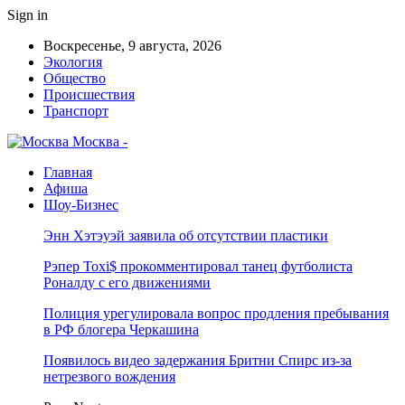
Sign in
Воскресенье, 9 августа, 2026
Экология
Общество
Происшествия
Транспорт
Москва -
Главная
Афиша
Шоу-Бизнес
Энн Хэтэуэй заявила об отсутствии пластики
Рэпер Toxi$ прокомментировал танец футболиста
Роналду с его движениями
Полиция урегулировала вопрос продления пребывания
в РФ блогера Черкашина
Появилось видео задержания Бритни Спирс из-за
нетрезвого вождения