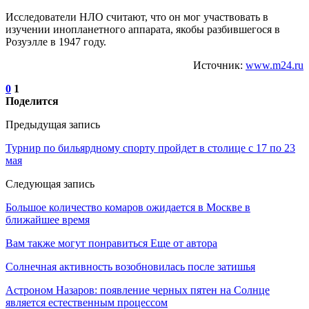
Исследователи НЛО считают, что он мог участвовать в
изучении инопланетного аппарата, якобы разбившегося в
Розуэлле в 1947 году.
Источник:
www.m24.ru
0
1
Поделится
Предыдущая запись
Турнир по бильярдному спорту пройдет в столице с 17 по 23
мая
Следующая запись
Большое количество комаров ожидается в Москве в
ближайшее время
Вам также могут понравиться
Еще от автора
Солнечная активность возобновилась после затишья
Астроном Назаров: появление черных пятен на Солнце
является естественным процессом