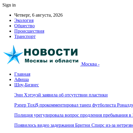
Sign in
Четверг, 6 августа, 2026
Экология
Общество
Происшествия
Транспорт
Москва -
Главная
Афиша
Шоу-Бизнес
Энн Хэтэуэй заявила об отсутствии пластики
Рэпер Toxi$ прокомментировал танец футболиста Роналд
Полиция урегулировала вопрос продления пребывания в
Появилось видео задержания Бритни Спирс из-за нетрез