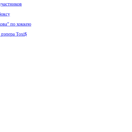
участников
боксу
ова” по хоккею
рэпера Toxi$