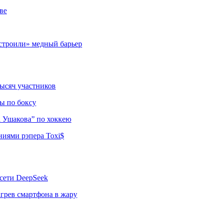
ве
строили» медный барьер
тысяч участников
ы по боксу
а Ушакова” по хоккею
ниями рэпера Toxi$
сети DeepSeek
грев смартфона в жару