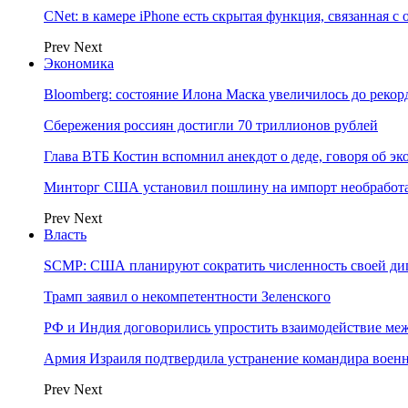
CNet: в камере iPhone есть скрытая функция, связанная с
Prev
Next
Экономика
Bloomberg: состояние Илона Маска увеличилось до рекор
Сбережения россиян достигли 70 триллионов рублей
Глава ВТБ Костин вспомнил анекдот о деде, говоря об э
Минторг США установил пошлину на импорт необработа
Prev
Next
Власть
SCMP: США планируют сократить численность своей ди
Трамп заявил о некомпетентности Зеленского
РФ и Индия договорились упростить взаимодействие м
Армия Израиля подтвердила устранение командира вое
Prev
Next