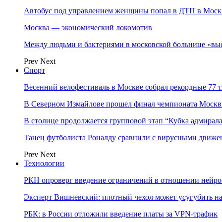
Автобус под управлением женщины попал в ДТП в Моск
Москва — экономический локомотив
Между людьми и бактериями в московской больнице «вы
Prev
Next
Спорт
Весенний велофестиваль в Москве собрал рекордные 77 
В Северном Измайлове прошел финал чемпионата Москв
В столице продолжается групповой этап “Кубка адмирал
Танец футболиста Роналду сравнили с вирусными движе
Prev
Next
Технологии
РКН опроверг введение ограничений в отношении нейро
Эксперт Вишневский: плотный чехол может усугубить на
РБК: в России отложили введение платы за VPN-трафик