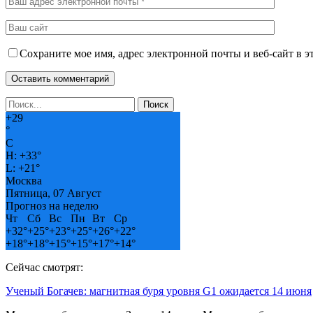
Сохраните мое имя, адрес электронной почты и веб-сайт в э
+
29
°
C
H:
+
33°
L:
+
21°
Москва
Пятница, 07 Август
Прогноз на неделю
Чт
Сб
Вс
Пн
Вт
Ср
+
32°
+
25°
+
23°
+
25°
+
26°
+
22°
+
18°
+
18°
+
15°
+
15°
+
17°
+
14°
Сейчас смотрят:
Ученый Богачев: магнитная буря уровня G1 ожидается 14 июня