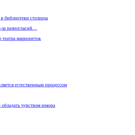
 в библиотеки столицы
з-за разногласий…
о театра марионеток
вляется естественным процессом
 обладать чувством юмора