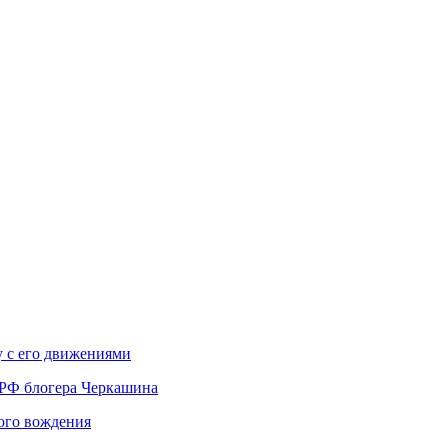
у с его движениями
 РФ блогера Черкашина
вого вождения