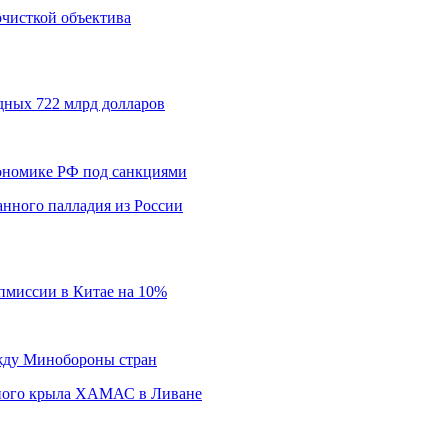
 очисткой объектива
дных 722 млрд долларов
кономике РФ под санкциями
нного палладия из России
пмиссии в Китае на 10%
ежду Минобороны стран
нного крыла ХАМАС в Ливане