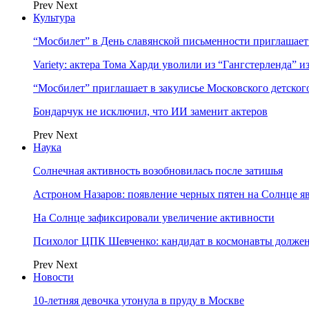
Prev
Next
Культура
“Мосбилет” в День славянской письменности приглашает
Variety: актера Тома Харди уволили из “Гангстерленда” и
“Мосбилет” приглашает в закулисье Московского детског
Бондарчук не исключил, что ИИ заменит актеров
Prev
Next
Наука
Солнечная активность возобновилась после затишья
Астроном Назаров: появление черных пятен на Солнце я
На Солнце зафиксировали увеличение активности
Психолог ЦПК Шевченко: кандидат в космонавты должен
Prev
Next
Новости
10-летняя девочка утонула в пруду в Москве