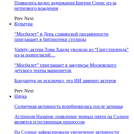
Появилось видео задержания Бритни Спирс из-за
нетрезвого вождения
Prev
Next
Культура
“Мосбилет” в День славянской письменности
приглашает в библиотеки столицы
Variety: актера Тома Харди уволили из “Гангстерленда”
из-за разногласий…
“Мосбилет” приглашает в закулисье Московского
детского театра марионеток
Бондарчук не исключил, что ИИ заменит актеров
Prev
Next
Наука
Солнечная активность возобновилась после затишья
Астроном Назаров: появление черных пятен на Солнце
является естественным процессом
На Солнце зафиксировали увеличение активности