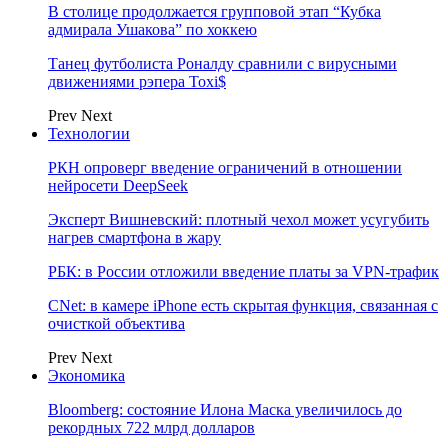
В столице продолжается групповой этап “Кубка
адмирала Ушакова” по хоккею
Танец футболиста Роналду сравнили с вирусными
движениями рэпера Toxi$
Prev
Next
Технологии
РКН опроверг введение ограничений в отношении
нейросети DeepSeek
Эксперт Вишневский: плотный чехол может усугубить
нагрев смартфона в жару
РБК: в России отложили введение платы за VPN-трафик
CNet: в камере iPhone есть скрытая функция, связанная с
очисткой объектива
Prev
Next
Экономика
Bloomberg: состояние Илона Маска увеличилось до
рекордных 722 млрд долларов