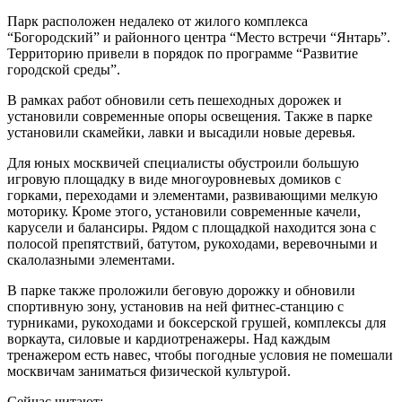
Парк расположен недалеко от жилого комплекса
“Богородский” и районного центра “Место встречи “Янтарь”.
Территорию привели в порядок по программе “Развитие
городской среды”.
В рамках работ обновили сеть пешеходных дорожек и
установили современные опоры освещения. Также в парке
установили скамейки, лавки и высадили новые деревья.
Для юных москвичей специалисты обустроили большую
игровую площадку в виде многоуровневых домиков с
горками, переходами и элементами, развивающими мелкую
моторику. Кроме этого, установили современные качели,
карусели и балансиры. Рядом с площадкой находится зона с
полосой препятствий, батутом, рукоходами, веревочными и
скалолазными элементами.
В парке также проложили беговую дорожку и обновили
спортивную зону, установив на ней фитнес-станцию с
турниками, рукоходами и боксерской грушей, комплексы для
воркаута, силовые и кардиотренажеры. Над каждым
тренажером есть навес, чтобы погодные условия не помешали
москвичам заниматься физической культурой.
Сейчас читают: