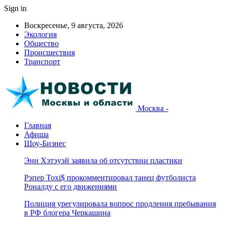
Sign in
Воскресенье, 9 августа, 2026
Экология
Общество
Происшествия
Транспорт
Москва -
Главная
Афиша
Шоу-Бизнес
Энн Хэтэуэй заявила об отсутствии пластики
Рэпер Toxi$ прокомментировал танец футболиста
Роналду с его движениями
Полиция урегулировала вопрос продления пребывания
в РФ блогера Черкашина