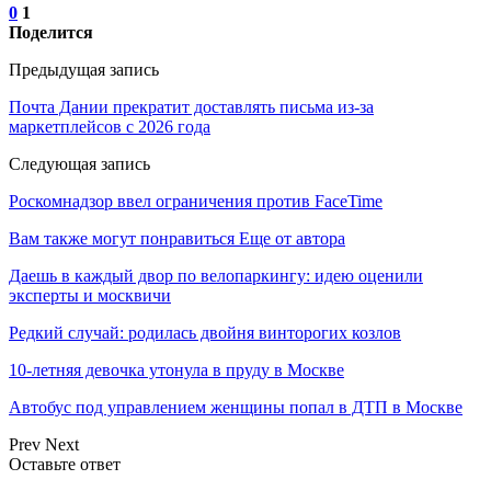
0
1
Поделится
Предыдущая запись
Почта Дании прекратит доставлять письма из-за
маркетплейсов с 2026 года
Следующая запись
Роскомнадзор ввел ограничения против FaceTime
Вам также могут понравиться
Еще от автора
Даешь в каждый двор по велопаркингу: идею оценили
эксперты и москвичи
Редкий случай: родилась двойня винторогих козлов
10-летняя девочка утонула в пруду в Москве
Автобус под управлением женщины попал в ДТП в Москве
Prev
Next
Оставьте ответ