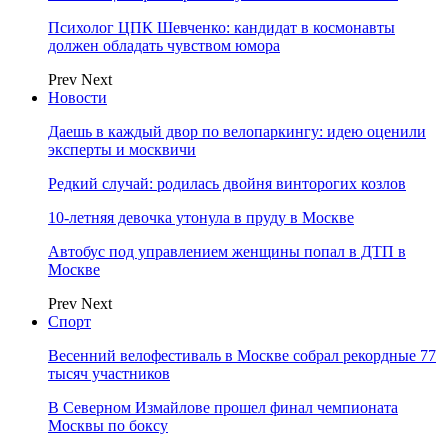
Психолог ЦПК Шевченко: кандидат в космонавты
должен обладать чувством юмора
Prev
Next
Новости
Даешь в каждый двор по велопаркингу: идею оценили
эксперты и москвичи
Редкий случай: родилась двойня винторогих козлов
10-летняя девочка утонула в пруду в Москве
Автобус под управлением женщины попал в ДТП в
Москве
Prev
Next
Спорт
Весенний велофестиваль в Москве собрал рекордные 77
тысяч участников
В Северном Измайлове прошел финал чемпионата
Москвы по боксу