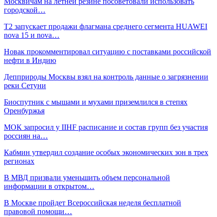
Москвичам на летней резине посоветовали использовать
городской…
Т2 запускает продажи флагмана среднего сегмента HUAWEI
nova 15 и nova…
Новак прокомментировал ситуацию с поставками российской
нефти в Индию
Депприроды Москвы взял на контроль данные о загрязнении
реки Сетуни
Биоспутник с мышами и мухами приземлился в степях
Оренбуржья
МОК запросил у IIHF расписание и состав групп без участия
россиян на…
Кабмин утвердил создание особых экономических зон в трех
регионах
В МВД призвали уменьшить объем персональной
информации в открытом…
В Москве пройдет Всероссийская неделя бесплатной
правовой помощи…