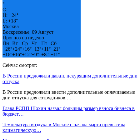
°
C
H:
+
24°
L:
+
18°
Москва
Воскресенье, 09 Август
Прогноз на неделю
Пн
Вт
Ср
Чт
Пт
Сб
+
26°
+
24°
+
16°
+
13°
+
11°
+
21°
+
16°
+
16°
+
12°
+
9°
+
8°
+
11°
Сейчас смотрят:
В России предложили давать некурящим дополнительные дни
отпуска
В России предложили ввести дополнительные оплачиваемые
дни отпуска для сотрудников,…
Глава РСПП Шохин назвал большим размер взноса бизнеса в
бюджет…
Температура воздуха в Москве с начала марта превысила
климатическую…