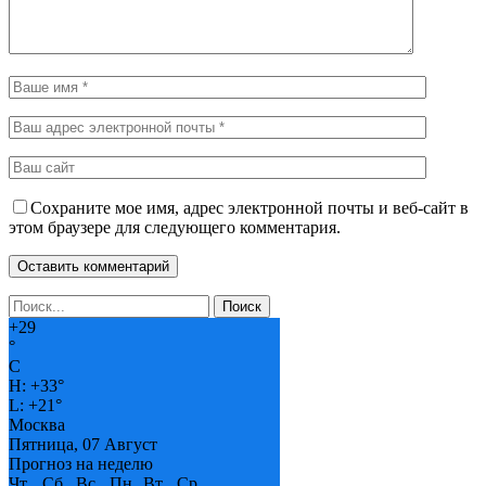
Сохраните мое имя, адрес электронной почты и веб-сайт в
этом браузере для следующего комментария.
+
29
°
C
H:
+
33°
L:
+
21°
Москва
Пятница, 07 Август
Прогноз на неделю
Чт
Сб
Вс
Пн
Вт
Ср