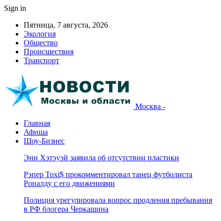
Sign in
Пятница, 7 августа, 2026
Экология
Общество
Происшествия
Транспорт
Москва -
Главная
Афиша
Шоу-Бизнес
Энн Хэтэуэй заявила об отсутствии пластики
Рэпер Toxi$ прокомментировал танец футболиста
Роналду с его движениями
Полиция урегулировала вопрос продления пребывания
в РФ блогера Черкашина