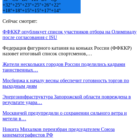
+
32°
+
25°
+
23°
+
25°
+
26°
+
22°
+
18°
+
18°
+
15°
+
15°
+
17°
+
14°
Сейчас смотрят:
ФФККР опубликует список участников отбора на Олимпиаду
после согласования с ISU
Федерация фигурного катания на коньках России (ФФККР)
назовет итоговый список спортсменов,…
Жители нескольких городов России поделились кадрами
таинственных…
Мосбиржа к началу весны обеспечит готовность торгов по
выходным дням
Энергоинфраструктура Запорожской области повреждена в
результате удара…
Москвичей предупредили о сохранении сильного ветра и
метели в…
Никита Михалков переизбран председателем Союза
кинематографистов РФ