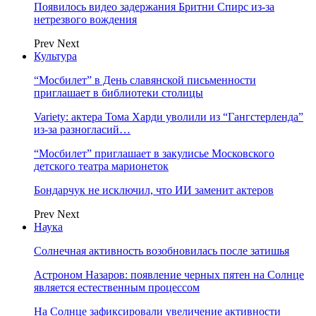
Появилось видео задержания Бритни Спирс из-за
нетрезвого вождения
Prev
Next
Культура
“Мосбилет” в День славянской письменности
приглашает в библиотеки столицы
Variety: актера Тома Харди уволили из “Гангстерленда”
из-за разногласий…
“Мосбилет” приглашает в закулисье Московского
детского театра марионеток
Бондарчук не исключил, что ИИ заменит актеров
Prev
Next
Наука
Солнечная активность возобновилась после затишья
Астроном Назаров: появление черных пятен на Солнце
является естественным процессом
На Солнце зафиксировали увеличение активности