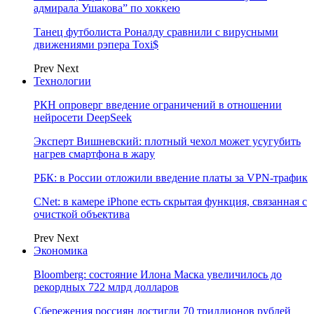
адмирала Ушакова” по хоккею
Танец футболиста Роналду сравнили с вирусными
движениями рэпера Toxi$
Prev
Next
Технологии
РКН опроверг введение ограничений в отношении
нейросети DeepSeek
Эксперт Вишневский: плотный чехол может усугубить
нагрев смартфона в жару
РБК: в России отложили введение платы за VPN-трафик
CNet: в камере iPhone есть скрытая функция, связанная с
очисткой объектива
Prev
Next
Экономика
Bloomberg: состояние Илона Маска увеличилось до
рекордных 722 млрд долларов
Сбережения россиян достигли 70 триллионов рублей