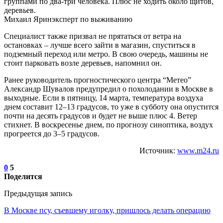
группами по два-три человека. Плюс не ходить около щитов,
деревьев.
Михаил Яринэксперт по выживанию
Специалист также призвал не прятаться от ветра на
остановках – лучше всего зайти в магазин, спуститься в
подземный переход или метро. В свою очередь, машины не
стоит парковать возле деревьев, напомнил он.
Ранее руководитель прогностического центра “Метео”
Александр Шувалов предупредил о похолодании в Москве в
выходные. Если в пятницу, 14 марта, температура воздуха
днем составит 12–13 градусов, то уже в субботу она опустится
почти на десять градусов и будет не выше плюс 4. Ветер
стихнет. В воскресенье днем, по прогнозу синоптика, воздух
прогреется до 3–5 градусов.
Источник:
www.m24.ru
0
5
Поделится
Предыдущая запись
В Москве псу, съевшему иголку, пришлось делать операцию