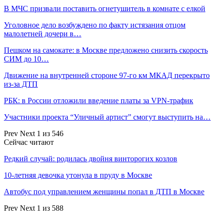
В МЧС призвали поставить огнетушитель в комнате с елкой
Уголовное дело возбуждено по факту истязания отцом
малолетней дочери в…
Пешком на самокате: в Москве предложено снизить скорость
СИМ до 10…
Движение на внутренней стороне 97-го км МКАД перекрыто
из-за ДТП
РБК: в России отложили введение платы за VPN-трафик
Участники проекта “Уличный артист” смогут выступить на…
Prev
Next
1 из 546
Сейчас читают
Редкий случай: родилась двойня винторогих козлов
10-летняя девочка утонула в пруду в Москве
Автобус под управлением женщины попал в ДТП в Москве
Prev
Next
1 из 588