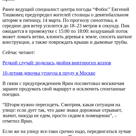
Ранее ведущий специалист центра погоды “Фобос” Евгений
Тишковец предупредил жителей столицы о девятибалльном
шторме в пятницу, 14 марта. По прогнозу синоптика, в
середине дня ветер усилится до 18–23 метров в секунду. Пик
ожидается в промежутке с 15:00 по 18:00: воздушный поток
может ломать ветви, клонить деревья к земле, сносить шаткие
конструкции, а также повреждать крыши и дымовые трубы.
Сейчас читают:
Редкий случай: родилась двойня винторогих козлов
10-летняя девочка утонула в пруду в Москве
В связи с предупреждением Ярин посоветовал москвичам
заранее продумать свой маршрут и исключить спонтанные
поездки.
“Шторм нужно пересидеть. Смотрим, какая ситуация на
улице: если дует так, что даже знаки дорожные отрывает,
значит, никуда не едем, просто сидим в помещении”, –
отметил Ярин.
Если же на улицу все-таки срочно надо, передвигаться лучше