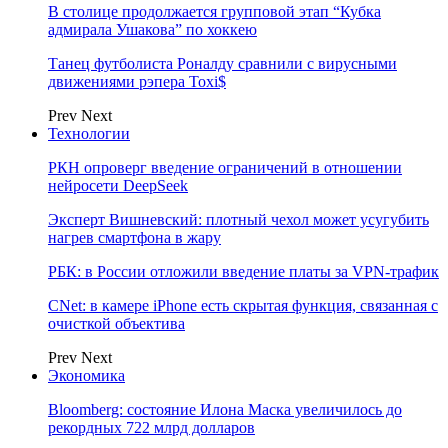
В столице продолжается групповой этап “Кубка
адмирала Ушакова” по хоккею
Танец футболиста Роналду сравнили с вирусными
движениями рэпера Toxi$
Prev
Next
Технологии
РКН опроверг введение ограничений в отношении
нейросети DeepSeek
Эксперт Вишневский: плотный чехол может усугубить
нагрев смартфона в жару
РБК: в России отложили введение платы за VPN-трафик
CNet: в камере iPhone есть скрытая функция, связанная с
очисткой объектива
Prev
Next
Экономика
Bloomberg: состояние Илона Маска увеличилось до
рекордных 722 млрд долларов