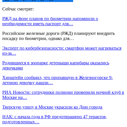
Сейчас смотрят:
РЖД на фоне планов по биометрии напомнили о
необходимости иметь паспорт для…
Российские железные дороги (РЖД) планируют внедрить
посадку по биометрии, однако для…
Эксперт по кибербезопасности: смартфон может нагреваться
из-за…
Родившиеся в зоопарке детеныши капибары оказались
девочками
Хинштейн сообщил, что пропавшую в Железногорске 9-
летнюю девочку нашли…
РИА Новости: сотрудники полиции проверили ночной клуб в
Москве на…
Тверскую улицу в Москве украсили ко Дню города
НАК: с начала года в РФ предотвращено 47 терактов,
подготовленных…