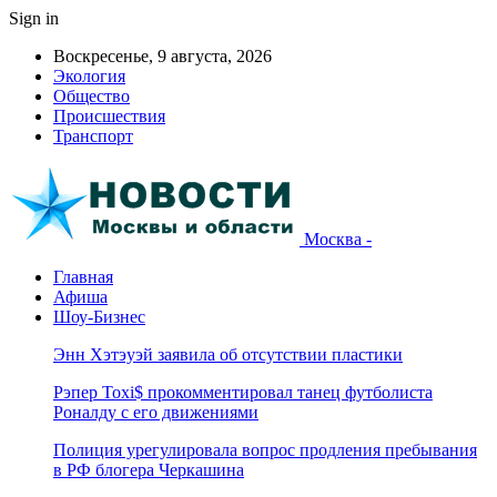
Sign in
Воскресенье, 9 августа, 2026
Экология
Общество
Происшествия
Транспорт
Москва -
Главная
Афиша
Шоу-Бизнес
Энн Хэтэуэй заявила об отсутствии пластики
Рэпер Toxi$ прокомментировал танец футболиста
Роналду с его движениями
Полиция урегулировала вопрос продления пребывания
в РФ блогера Черкашина