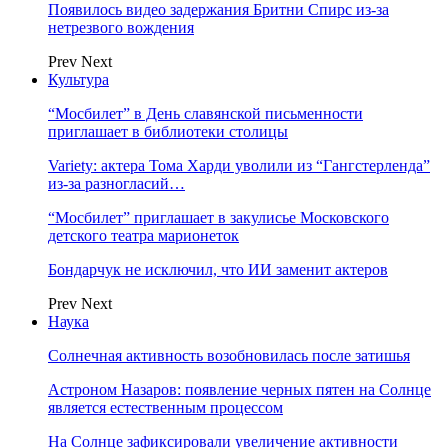
Появилось видео задержания Бритни Спирс из-за
нетрезвого вождения
Prev
Next
Культура
“Мосбилет” в День славянской письменности
приглашает в библиотеки столицы
Variety: актера Тома Харди уволили из “Гангстерленда”
из-за разногласий…
“Мосбилет” приглашает в закулисье Московского
детского театра марионеток
Бондарчук не исключил, что ИИ заменит актеров
Prev
Next
Наука
Солнечная активность возобновилась после затишья
Астроном Назаров: появление черных пятен на Солнце
является естественным процессом
На Солнце зафиксировали увеличение активности