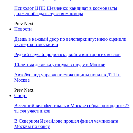
Психолог ЦПК Шевченко: кандидат в космонавты
должен обладать чувством юмора
Prev
Next
Новости
Даешь в каждый двор по велопаркингу: идею оценили
эксперты и москвичи
Редкий случай: родилась двойня винторогих козлов
10-летняя девочка утонула в пруду в Москве
Автобус под управлением женщины попал в ДТП в
Москве
Prev
Next
Спорт
Весенний велофестиваль в Москве собрал рекордные 77
тысяч участников
В Северном Измайлове прошел финал чемпионата
Москвы по боксу