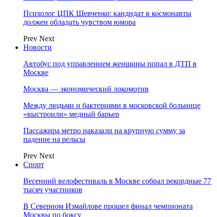
Психолог ЦПК Шевченко: кандидат в космонавты
должен обладать чувством юмора
Prev
Next
Новости
Автобус под управлением женщины попал в ДТП в
Москве
Москва — экономический локомотив
Между людьми и бактериями в московской больнице
«выстроили» медный барьер
Пассажира метро наказали на крупную сумму за
падение на рельсы
Prev
Next
Спорт
Весенний велофестиваль в Москве собрал рекордные 77
тысяч участников
В Северном Измайлове прошел финал чемпионата
Москвы по боксу