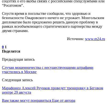
соцсетях о его якобы связях с российскими спецслужбами или
“Росатомом”.
Спустя время в посольстве сообщили, что здоровью и
безопасности Ожаровского ничего не угрожает. Монгольским
дипломатам было предложено решить данную проблему в
рамках всеобъемлющего стратегического партнерства между
двумя странами.
Источник:
www.m24.ru
0
1
Поделится
Предыдущая запись
Случаи мошенничества с несуществующими штрафами
участились в Москве
Следующая запись
Марафонец Алексей Реунков проведет тренировку в Беговом
центре 29 августа
Вам также могут понравиться
Еще от автора