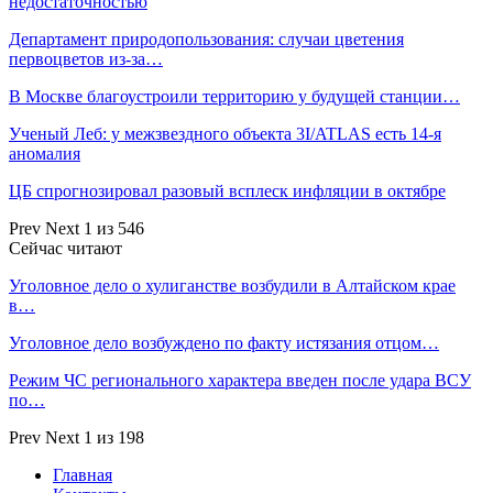
недостаточностью
Департамент природопользования: случаи цветения
первоцветов из-за…
В Москве благоустроили территорию у будущей станции…
Ученый Леб: у межзвездного объекта 3I/ATLAS есть 14-я
аномалия
ЦБ спрогнозировал разовый всплеск инфляции в октябре
Prev
Next
1 из 546
Сейчас читают
Уголовное дело о хулиганстве возбудили в Алтайском крае
в…
Уголовное дело возбуждено по факту истязания отцом…
Режим ЧС регионального характера введен после удара ВСУ
по…
Prev
Next
1 из 198
Главная