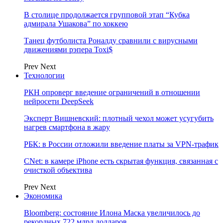
В столице продолжается групповой этап “Кубка
адмирала Ушакова” по хоккею
Танец футболиста Роналду сравнили с вирусными
движениями рэпера Toxi$
Prev
Next
Технологии
РКН опроверг введение ограничений в отношении
нейросети DeepSeek
Эксперт Вишневский: плотный чехол может усугубить
нагрев смартфона в жару
РБК: в России отложили введение платы за VPN-трафик
CNet: в камере iPhone есть скрытая функция, связанная с
очисткой объектива
Prev
Next
Экономика
Bloomberg: состояние Илона Маска увеличилось до
рекордных 722 млрд долларов