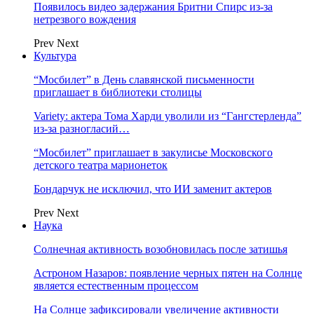
Появилось видео задержания Бритни Спирс из-за
нетрезвого вождения
Prev
Next
Культура
“Мосбилет” в День славянской письменности
приглашает в библиотеки столицы
Variety: актера Тома Харди уволили из “Гангстерленда”
из-за разногласий…
“Мосбилет” приглашает в закулисье Московского
детского театра марионеток
Бондарчук не исключил, что ИИ заменит актеров
Prev
Next
Наука
Солнечная активность возобновилась после затишья
Астроном Назаров: появление черных пятен на Солнце
является естественным процессом
На Солнце зафиксировали увеличение активности