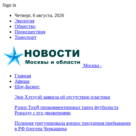
Sign in
Четверг, 6 августа, 2026
Экология
Общество
Происшествия
Транспорт
Москва -
Главная
Афиша
Шоу-Бизнес
Энн Хэтэуэй заявила об отсутствии пластики
Рэпер Toxi$ прокомментировал танец футболиста
Роналду с его движениями
Полиция урегулировала вопрос продления пребывания
в РФ блогера Черкашина