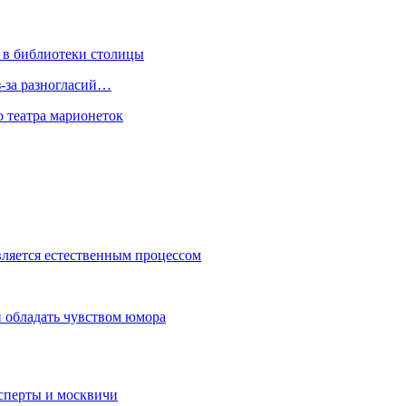
 в библиотеки столицы
з-за разногласий…
о театра марионеток
вляется естественным процессом
 обладать чувством юмора
сперты и москвичи