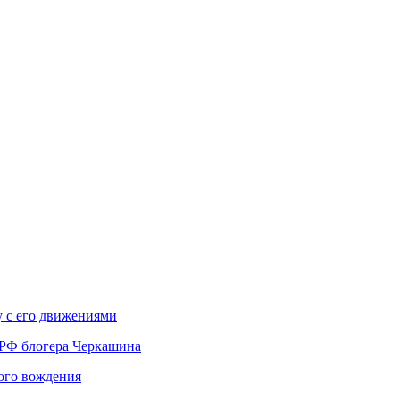
у с его движениями
 РФ блогера Черкашина
вого вождения