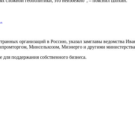
иях сложной геополитики, это неизбежно”, – пояснил Шохин.
х…
ранных организаций в Россию, указал замглавы ведомства Иван 
инпромторгом, Минсельхозом, Миэнерго и другими министерств
е для поддержания собственного бизнеса.