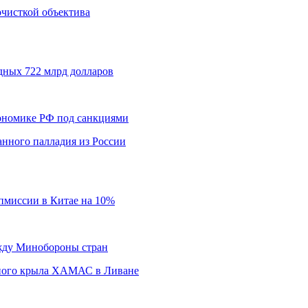
 очисткой объектива
дных 722 млрд долларов
кономике РФ под санкциями
нного палладия из России
пмиссии в Китае на 10%
ежду Минобороны стран
нного крыла ХАМАС в Ливане