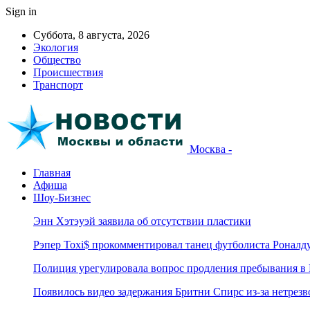
Sign in
Суббота, 8 августа, 2026
Экология
Общество
Происшествия
Транспорт
Москва -
Главная
Афиша
Шоу-Бизнес
Энн Хэтэуэй заявила об отсутствии пластики
Рэпер Toxi$ прокомментировал танец футболиста Роналд
Полиция урегулировала вопрос продления пребывания в
Появилось видео задержания Бритни Спирс из-за нетрез