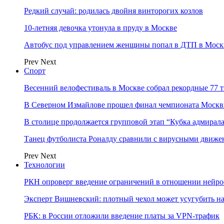
Редкий случай: родилась двойня винторогих козлов
10-летняя девочка утонула в пруду в Москве
Автобус под управлением женщины попал в ДТП в Моск
Prev
Next
Спорт
Весенний велофестиваль в Москве собрал рекордные 77 
В Северном Измайлове прошел финал чемпионата Москв
В столице продолжается групповой этап “Кубка адмирал
Танец футболиста Роналду сравнили с вирусными движе
Prev
Next
Технологии
РКН опроверг введение ограничений в отношении нейро
Эксперт Вишневский: плотный чехол может усугубить на
РБК: в России отложили введение платы за VPN-трафик