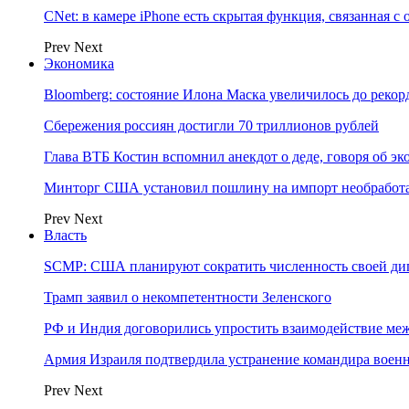
CNet: в камере iPhone есть скрытая функция, связанная с
Prev
Next
Экономика
Bloomberg: состояние Илона Маска увеличилось до рекор
Сбережения россиян достигли 70 триллионов рублей
Глава ВТБ Костин вспомнил анекдот о деде, говоря об э
Минторг США установил пошлину на импорт необработа
Prev
Next
Власть
SCMP: США планируют сократить численность своей ди
Трамп заявил о некомпетентности Зеленского
РФ и Индия договорились упростить взаимодействие м
Армия Израиля подтвердила устранение командира вое
Prev
Next