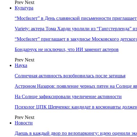
Prev
Next
Культура
“Мосбилет” в День славянской письменности приглашает
Variety: актера Тома Харди уволили из “Гангстерленда” и
“Мосбилет” приглашает в закулисье Московского детског
Бондарчук не исключил, что ИИ заменит актеров
Prev
Next
Наука
Солнечная активность возобновилась после затишья
Астроном Назаров: появление черных пятен на Солнце я
На Солнце зафиксировали увеличение активности
Психолог ЦПК Шевченко: кандидат в космонавты должен
Prev
Next
Новости
Даешь в каждый двор по велопаркингу: идею оценили эк