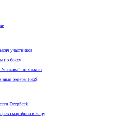
ве
тысяч участников
ы по боксу
а Ушакова” по хоккею
ниями рэпера Toxi$
сети DeepSeek
грев смартфона в жару