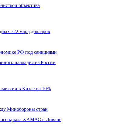
 очисткой объектива
дных 722 млрд долларов
кономике РФ под санкциями
нного палладия из России
пмиссии в Китае на 10%
ежду Минобороны стран
нного крыла ХАМАС в Ливане