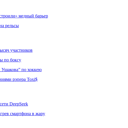
строили» медный барьер
на рельсы
тысяч участников
ы по боксу
а Ушакова” по хоккею
ниями рэпера Toxi$
сети DeepSeek
грев смартфона в жару