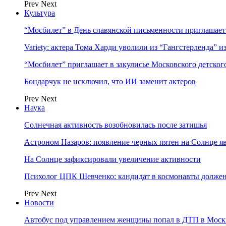
Prev
Next
Культура
“Мосбилет” в День славянской письменности приглашает
Variety: актера Тома Харди уволили из “Гангстерленда” и
“Мосбилет” приглашает в закулисье Московского детског
Бондарчук не исключил, что ИИ заменит актеров
Prev
Next
Наука
Солнечная активность возобновилась после затишья
Астроном Назаров: появление черных пятен на Солнце я
На Солнце зафиксировали увеличение активности
Психолог ЦПК Шевченко: кандидат в космонавты должен
Prev
Next
Новости
Автобус под управлением женщины попал в ДТП в Моск