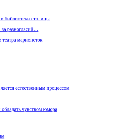
 в библиотеки столицы
з-за разногласий…
о театра марионеток
вляется естественным процессом
 обладать чувством юмора
ве