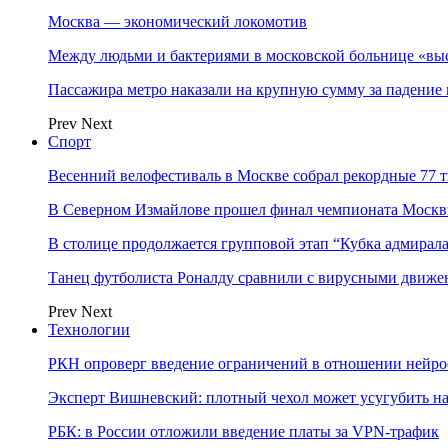
Москва — экономический локомотив
Между людьми и бактериями в московской больнице «вы
Пассажира метро наказали на крупную сумму за падение 
Prev
Next
Спорт
Весенний велофестиваль в Москве собрал рекордные 77 
В Северном Измайлове прошел финал чемпионата Москв
В столице продолжается групповой этап “Кубка адмирал
Танец футболиста Роналду сравнили с вирусными движе
Prev
Next
Технологии
РКН опроверг введение ограничений в отношении нейро
Эксперт Вишневский: плотный чехол может усугубить на
РБК: в России отложили введение платы за VPN-трафик