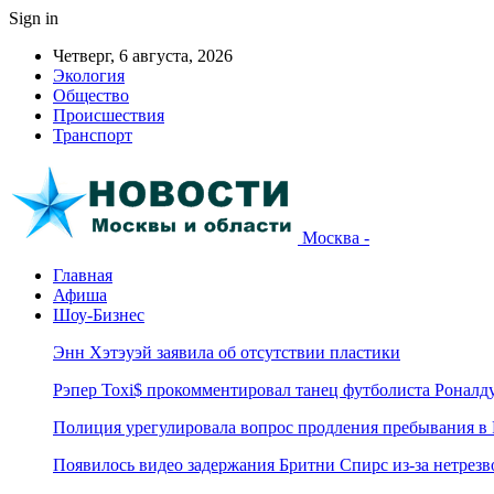
Sign in
Четверг, 6 августа, 2026
Экология
Общество
Происшествия
Транспорт
Москва -
Главная
Афиша
Шоу-Бизнес
Энн Хэтэуэй заявила об отсутствии пластики
Рэпер Toxi$ прокомментировал танец футболиста Роналд
Полиция урегулировала вопрос продления пребывания в
Появилось видео задержания Бритни Спирс из-за нетрез