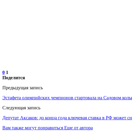
0
1
Поделится
Предыдущая запись
Эстафета олимпийских чемпионов стартовала на Садовом коль
Следующая запись
Депутат Аксаков: до конца года ключевая ставка в РФ может с
Вам также могут понравиться
Еще от автора