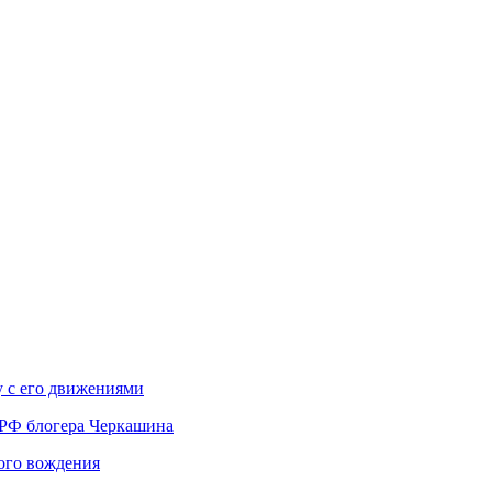
у с его движениями
 РФ блогера Черкашина
вого вождения