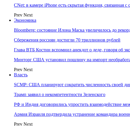
CNet: в камере iPhone есть скрытая функция, связанная с
Prev
Next
Экономика
Bloomberg: состояние Илона Маска увеличилось до рекор
Сбережения россиян достигли 70 триллионов рублей
Глава ВТБ Костин вспомнил анекдот о деде, говоря об э
Минторг США установил пошлину на импорт необработа
Prev
Next
Власть
SCMP: США планируют сократить численность своей ди
Трамп заявил о некомпетентности Зеленского
РФ и Индия договорились упростить взаимодействие м
Армия Израиля подтвердила устранение командира вое
Prev
Next