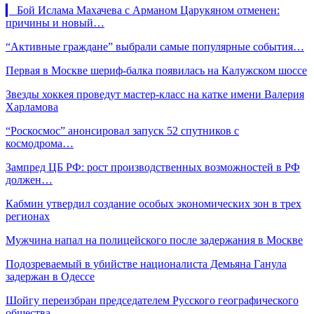
▎ Бой Ислама Махачева с Арманом Царукяном отменен:
причины и новый…
“Активные граждане” выбрали самые популярные события…
Первая в Москве шериф-балка появилась на Калужском шоссе
Звезды хоккея проведут мастер-класс на катке имени Валерия
Харламова
“Роскосмос” анонсировал запуск 52 спутников с
космодрома…
Зампред ЦБ РФ: рост производственных возможностей в РФ
должен…
Кабмин утвердил создание особых экономических зон в трех
регионах
Мужчина напал на полицейского после задержания в Москве
Подозреваемый в убийстве националиста Демьяна Ганула
задержан в Одессе
Шойгу переизбран председателем Русского географического
общества