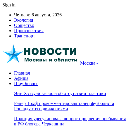
Sign in
Четверг, 6 августа, 2026
Экология
Общество
Происшествия
Транспорт
Москва -
Главная
Афиша
Шоу-Бизнес
Энн Хэтэуэй заявила об отсутствии пластики
Рэпер Toxi$ прокомментировал танец футболиста
Роналду с его движениями
Полиция урегулировала вопрос продления пребывания
в РФ блогера Черкашина