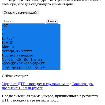
этом браузере для следующего комментария.
+
27
°
C
H:
+
33°
L:
+
18°
Москва
Четверг, 06 Август
Прогноз на неделю
Ср
Пт
Сб
Вс
Пн
Вт
+
29°
+
32°
+
26°
+
23°
+
25°
+
27°
+
18°
+
20°
+
18°
+
16°
+
15°
+
17°
Сейчас смотрят:
Ущерб от ДТП с поездом и грузовиком под Волгоградом
превысил 117 млн рублей
Предварительная сумма ущерба, причиненного в результате
ДТП с поездом и грузовиком под…