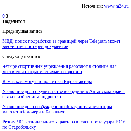
Источник:
www.m24.ru
0
3
Поделится
Предыдущая запись
МВД: поиск подработки за границей через Telegram может
закончиться потерей документов
Следующая запись
Четыре спортивных учреждения работают в столице для
москвичей с ограничениями по зрению
Вам также могут понравиться
Еще от автора
Уголовное дело о хулиганстве возбудили в Алтайском крае в
связи с избиением подростка
Уголовное дело возбуждено по факту истязания отцом
малолетней дочери в Балашихе
Режим ЧС регионального характера введен после удара ВСУ
по Старобельску