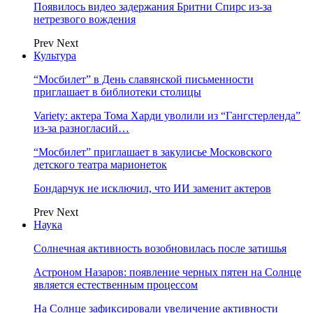
Появилось видео задержания Бритни Спирс из-за
нетрезвого вождения
Prev
Next
Культура
“Мосбилет” в День славянской письменности
приглашает в библиотеки столицы
Variety: актера Тома Харди уволили из “Гангстерленда”
из-за разногласий…
“Мосбилет” приглашает в закулисье Московского
детского театра марионеток
Бондарчук не исключил, что ИИ заменит актеров
Prev
Next
Наука
Солнечная активность возобновилась после затишья
Астроном Назаров: появление черных пятен на Солнце
является естественным процессом
На Солнце зафиксировали увеличение активности