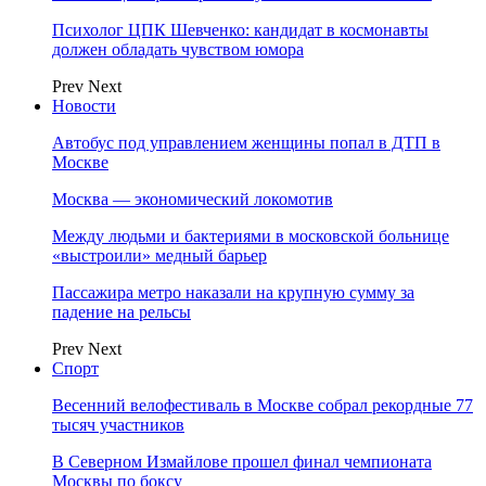
Психолог ЦПК Шевченко: кандидат в космонавты
должен обладать чувством юмора
Prev
Next
Новости
Автобус под управлением женщины попал в ДТП в
Москве
Москва — экономический локомотив
Между людьми и бактериями в московской больнице
«выстроили» медный барьер
Пассажира метро наказали на крупную сумму за
падение на рельсы
Prev
Next
Спорт
Весенний велофестиваль в Москве собрал рекордные 77
тысяч участников
В Северном Измайлове прошел финал чемпионата
Москвы по боксу