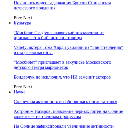
Появилось видео задержания Бритни Спирс из-за
нетрезвого вождения
Prev
Next
Культура
“Мосбилет” в День славянской письменности
приглашает в библиотеки столицы
Variety: актера Тома Харди уволили из “Гангстерленда”
из-за разногласий…
“Мосбилет” приглашает в закулисье Московского
детского театра марионеток
Бондарчук не исключил, что ИИ заменит актеров
Prev
Next
Наука
Солнечная активность возобновилась после затишья
Астроном Назаров: появление черных пятен на Солнце
является естественным процессом
На Солнце зафиксировали увеличение активности