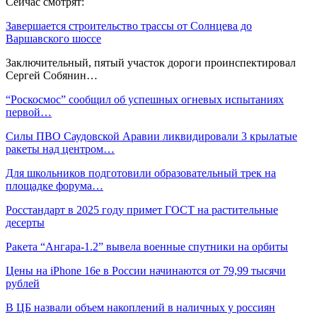
Сейчас смотрят:
Завершается строительство трассы от Солнцева до
Варшавского шоссе
Заключительный, пятый участок дороги проинспектировал
Сергей Собянин…
“Роскосмос” сообщил об успешных огневых испытаниях
первой…
Силы ПВО Саудовской Аравии ликвидировали 3 крылатые
ракеты над центром…
Для школьников подготовили образовательный трек на
площадке форума…
Росстандарт в 2025 году примет ГОСТ на растительные
десерты
Ракета “Ангара-1.2” вывела военные спутники на орбиты
Цены на iPhone 16e в России начинаются от 79,99 тысячи
рублей
В ЦБ назвали объем накоплений в наличных у россиян