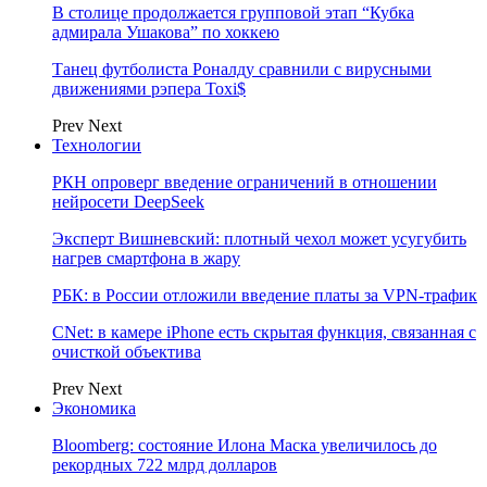
В столице продолжается групповой этап “Кубка
адмирала Ушакова” по хоккею
Танец футболиста Роналду сравнили с вирусными
движениями рэпера Toxi$
Prev
Next
Технологии
РКН опроверг введение ограничений в отношении
нейросети DeepSeek
Эксперт Вишневский: плотный чехол может усугубить
нагрев смартфона в жару
РБК: в России отложили введение платы за VPN-трафик
CNet: в камере iPhone есть скрытая функция, связанная с
очисткой объектива
Prev
Next
Экономика
Bloomberg: состояние Илона Маска увеличилось до
рекордных 722 млрд долларов