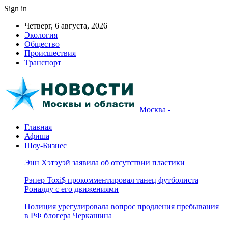
Sign in
Четверг, 6 августа, 2026
Экология
Общество
Происшествия
Транспорт
Москва -
Главная
Афиша
Шоу-Бизнес
Энн Хэтэуэй заявила об отсутствии пластики
Рэпер Toxi$ прокомментировал танец футболиста
Роналду с его движениями
Полиция урегулировала вопрос продления пребывания
в РФ блогера Черкашина