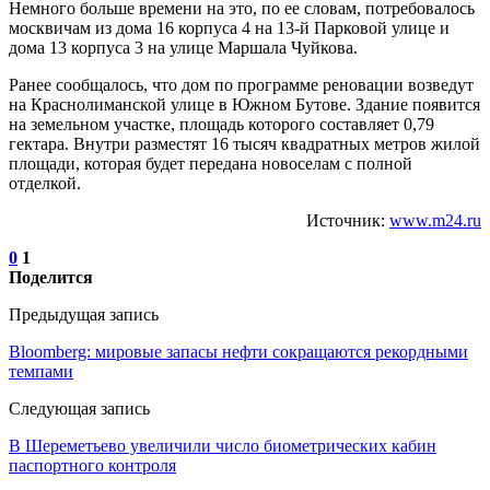
Немного больше времени на это, по ее словам, потребовалось
москвичам из дома 16 корпуса 4 на 13-й Парковой улице и
дома 13 корпуса 3 на улице Маршала Чуйкова.
Ранее сообщалось, что дом по программе реновации возведут
на Краснолиманской улице в Южном Бутове. Здание появится
на земельном участке, площадь которого составляет 0,79
гектара. Внутри разместят 16 тысяч квадратных метров жилой
площади, которая будет передана новоселам с полной
отделкой.
Источник:
www.m24.ru
0
1
Поделится
Предыдущая запись
Bloomberg: мировые запасы нефти сокращаются рекордными
темпами
Следующая запись
В Шереметьево увеличили число биометрических кабин
паспортного контроля