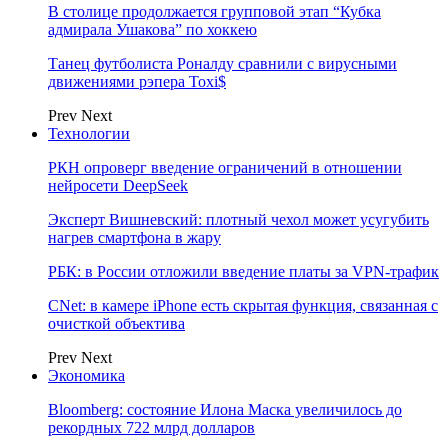
В столице продолжается групповой этап “Кубка
адмирала Ушакова” по хоккею
Танец футболиста Роналду сравнили с вирусными
движениями рэпера Toxi$
Prev
Next
Технологии
РКН опроверг введение ограничений в отношении
нейросети DeepSeek
Эксперт Вишневский: плотный чехол может усугубить
нагрев смартфона в жару
РБК: в России отложили введение платы за VPN-трафик
CNet: в камере iPhone есть скрытая функция, связанная с
очисткой объектива
Prev
Next
Экономика
Bloomberg: состояние Илона Маска увеличилось до
рекордных 722 млрд долларов