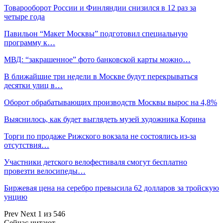
Товарооборот России и Финляндии снизился в 12 раз за
четыре года
Павильон “Макет Москвы” подготовил специальную
программу к…
МВД: “закрашенное” фото банковской карты можно…
В ближайшие три недели в Москве будут перекрываться
десятки улиц в…
Оборот обрабатывающих производств Москвы вырос на 4,8%
Выяснилось, как будет выглядеть музей художника Корина
Торги по продаже Рижского вокзала не состоялись из-за
отсутствия…
Участники детского велофестиваля смогут бесплатно
провезти велосипеды…
Биржевая цена на серебро превысила 62 долларов за тройскую
унцию
Prev
Next
1 из 546
Сейчас читают