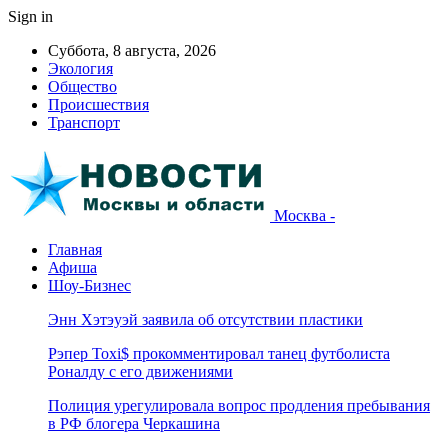
Sign in
Суббота, 8 августа, 2026
Экология
Общество
Происшествия
Транспорт
Москва -
Главная
Афиша
Шоу-Бизнес
Энн Хэтэуэй заявила об отсутствии пластики
Рэпер Toxi$ прокомментировал танец футболиста
Роналду с его движениями
Полиция урегулировала вопрос продления пребывания
в РФ блогера Черкашина