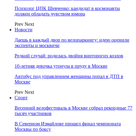
Психолог ЦПК Шевченко: кандидат в космонавты
должен обладать чувством юмора
Prev
Next
Новости
Даешь в каждый двор по велопаркингу: идею оценили
эксперты и москвичи
Редкий случай: родилась двойня винторогих козлов
10-летняя девочка утонула в пруду в Москве
Автобус под управлением женщины попал в ДТП в
Москве
Prev
Next
Спорт
Весенний велофестиваль в Москве собрал рекордные 77
тысяч участников
В Северном Измайлове прошел финал чемпионата
Москвы по боксу