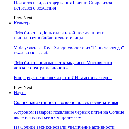
Появилось видео задержания Бритни Спирс из-за
нетрезвого вождения
Prev
Next
Культура
“Мосбилет” в День славянской письменности
приглашает в библиотеки столицы
Variety: актера Тома Харди уволили из “Гангстерленда”
из-за разногласий…
“Мосбилет” приглашает в закулисье Московского
детского театра марионеток
Бондарчук не исключил, что ИИ заменит актеров
Prev
Next
Наука
Солнечная активность возобновилась после затишья
Астроном Назаров: появление черных пятен на Солнце
является естественным процессом
На Солнце зафиксировали увеличение активности