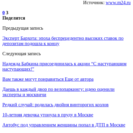
Источник:
www.m24.ru
0
3
Поделится
Предыдущая запись
Эксперт Бархота: эпоха беспрецедентно высоких ставок по
депозитам подошла к концу
Следующая запись
Надежда Бабкина присоединилась к акции “С наступающим
наступающих!”
Вам также могут понравиться
Еще от автора
Даешь в каждый двор по велопаркингу: идею оценили
эксперты и москвичи
Редкий случай: родилась двойня винторогих козлов
10-летняя девочка утонула в пруду в Москве
Автобус под управлением женщины попал в ДТП в Москве