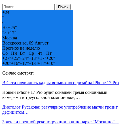
+
24
°
C
H:
+
25°
L:
+
17°
Москва
Воскресенье, 09 Август
Прогноз на неделю
Сб
Пн
Вт
Ср
Чт
Пт
+
27°
+
25°
+
24°
+
18°
+
17°
+
20°
+
20°
+
16°
+
17°
+
13°
+
11°
+
10°
Сейчас смотрят:
В Сети появились кадры возможного дизайна iPhone 17 Pro
Новый iPhone 17 Pro будет оснащен тремя основными
камерами в треугольной компоновке,…
Диетолог Русакова: регулярное употребление матчи грозит
дефицитом…
Зрители военной реконструкции в кинопарке “Москино”…