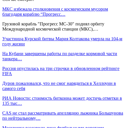
МКС избежала столкновения с космическим мусором
благодаря кораблю “Прогресс…
Грузовой корабль "Прогресс МС-30" поднял орбиту
Международной космической станции (МКС),…
Участница Курской битвы Мария Колтакова умерла на 104-м
году жизни
На Кубани завершены работы по разделке кормовой части
танкера…
Россия опустилась на три строчки в обновленном рейтинге
FIFA
Дуров пожаловался, что не смог нарядиться в Хеллоуин в
самого себя
РИА Новости: стоимость биткоина может достичь отметки в
135 тыс…
CAS не стал рассматривать апелляцию лыжника Большунова
по нейтральному…
Москвичке раздавило лицо футбольными воротами