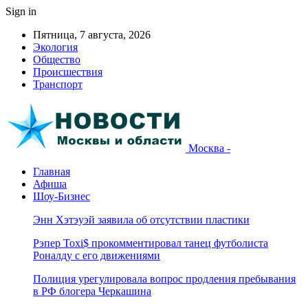
Sign in
Пятница, 7 августа, 2026
Экология
Общество
Происшествия
Транспорт
Москва -
Главная
Афиша
Шоу-Бизнес
Энн Хэтэуэй заявила об отсутствии пластики
Рэпер Toxi$ прокомментировал танец футболиста
Роналду с его движениями
Полиция урегулировала вопрос продления пребывания
в РФ блогера Черкашина