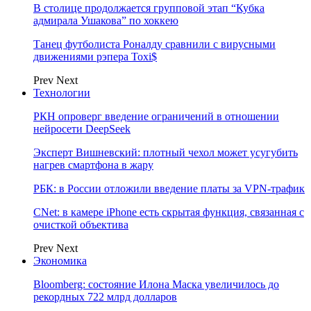
В столице продолжается групповой этап “Кубка
адмирала Ушакова” по хоккею
Танец футболиста Роналду сравнили с вирусными
движениями рэпера Toxi$
Prev
Next
Технологии
РКН опроверг введение ограничений в отношении
нейросети DeepSeek
Эксперт Вишневский: плотный чехол может усугубить
нагрев смартфона в жару
РБК: в России отложили введение платы за VPN-трафик
CNet: в камере iPhone есть скрытая функция, связанная с
очисткой объектива
Prev
Next
Экономика
Bloomberg: состояние Илона Маска увеличилось до
рекордных 722 млрд долларов