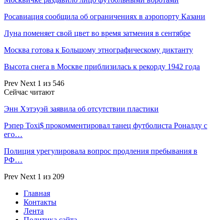
Росавиация сообщила об ограничениях в аэропорту Казани
Луна поменяет свой цвет во время затмения в сентябре
Москва готова к Большому этнографическому диктанту
Высота снега в Москве приблизилась к рекорду 1942 года
Prev
Next
1 из 546
Сейчас читают
Энн Хэтэуэй заявила об отсутствии пластики
Рэпер Toxi$ прокомментировал танец футболиста Роналду с
его…
Полиция урегулировала вопрос продления пребывания в
РФ…
Prev
Next
1 из 209
Главная
Контакты
Лента
Политика сайта