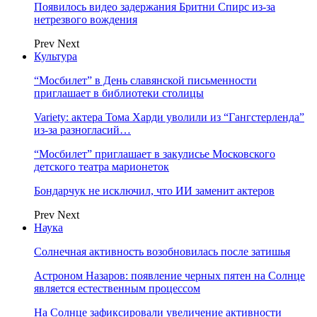
Появилось видео задержания Бритни Спирс из-за
нетрезвого вождения
Prev
Next
Культура
“Мосбилет” в День славянской письменности
приглашает в библиотеки столицы
Variety: актера Тома Харди уволили из “Гангстерленда”
из-за разногласий…
“Мосбилет” приглашает в закулисье Московского
детского театра марионеток
Бондарчук не исключил, что ИИ заменит актеров
Prev
Next
Наука
Солнечная активность возобновилась после затишья
Астроном Назаров: появление черных пятен на Солнце
является естественным процессом
На Солнце зафиксировали увеличение активности