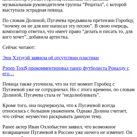
музыкальным руководителем группы “Рецитал”, с которой
выступала эстрадная певица.
По словам Долиной, Пугачева предъявила претензии Горобцу,
“почему он не для нее написал эту песню”. В свою очередь,
композитор ответил, что имеет право “делать и писать то, для
кого хочет”, добавила артистка.
Сейчас читают:
Энн Хэтэуэй заявила об отсутствии пластики
Рэпер Toxi$ прокомментировал танец футболиста Роналду с
его…
Певица также уточнила, что на тот момент Горобец с
Пугачевой уже не сотрудничал. Но с этого времени, по словам
Долиной, Пугачева стала ее “недолюбливать”.
Кроме того, она подчеркнула, что к Пугачевой всегда
относилась с большим уважением. Однако Долина считает,
что сейчас неуместно раскрывать данную тему.
Ранее актер Иван Охлобыстин заявил, что возможное
возвращение Пугачевой в Россию уже ничего не изменит. Он