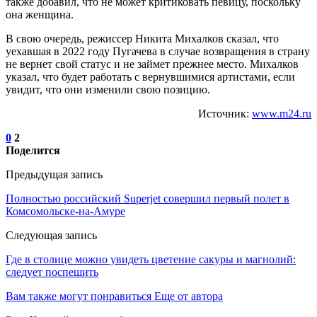
также добавил, что не может критиковать певицу, поскольку
она женщина.
В свою очередь, режиссер Никита Михалков сказал, что
уехавшая в 2022 году Пугачева в случае возвращения в страну
не вернет свой статус и не займет прежнее место. Михалков
указал, что будет работать с вернувшимися артистами, если
увидит, что они изменили свою позицию.
Источник:
www.m24.ru
0
2
Поделится
Предыдущая запись
Полностью российский Superjet совершил первый полет в
Комсомольске-на-Амуре
Следующая запись
Где в столице можно увидеть цветение сакуры и магнолий:
следует поспешить
Вам также могут понравиться
Еще от автора