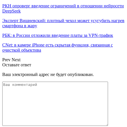
РКН опроверг введение ограничений в отношении нейросети
DeepSeek
Эксперт Вишневский: плотный чехол может усугубить нагрев
смартфона в жару
РБК: в России отложили введение платы за VPN-трафик
CNet: в камере iPhone есть скрытая функция, связанная с
очисткой объектива
Prev
Next
Оставьте ответ
Ваш электронный адрес не будет опубликован.