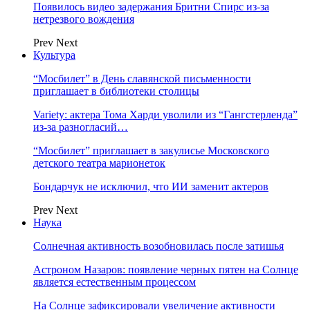
Появилось видео задержания Бритни Спирс из-за
нетрезвого вождения
Prev
Next
Культура
“Мосбилет” в День славянской письменности
приглашает в библиотеки столицы
Variety: актера Тома Харди уволили из “Гангстерленда”
из-за разногласий…
“Мосбилет” приглашает в закулисье Московского
детского театра марионеток
Бондарчук не исключил, что ИИ заменит актеров
Prev
Next
Наука
Солнечная активность возобновилась после затишья
Астроном Назаров: появление черных пятен на Солнце
является естественным процессом
На Солнце зафиксировали увеличение активности