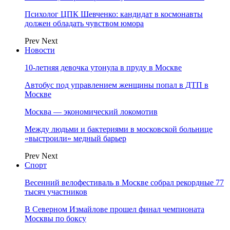
Психолог ЦПК Шевченко: кандидат в космонавты
должен обладать чувством юмора
Prev
Next
Новости
10-летняя девочка утонула в пруду в Москве
Автобус под управлением женщины попал в ДТП в
Москве
Москва — экономический локомотив
Между людьми и бактериями в московской больнице
«выстроили» медный барьер
Prev
Next
Спорт
Весенний велофестиваль в Москве собрал рекордные 77
тысяч участников
В Северном Измайлове прошел финал чемпионата
Москвы по боксу