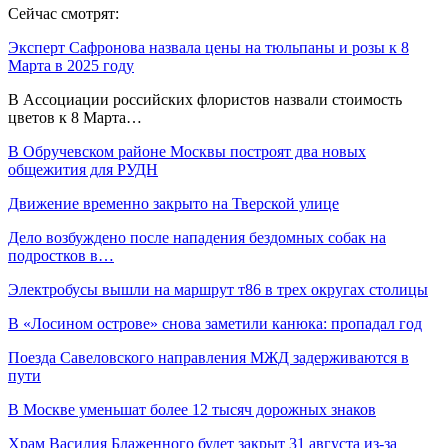
Сейчас смотрят:
Эксперт Сафронова назвала цены на тюльпаны и розы к 8
Марта в 2025 году
В Ассоциации российских флористов назвали стоимость
цветов к 8 Марта…
В Обручевском районе Москвы построят два новых
общежития для РУДН
Движение временно закрыто на Тверской улице
Дело возбуждено после нападения бездомных собак на
подростков в…
Электробусы вышли на маршрут т86 в трех округах столицы
В «Лосином острове» снова заметили канюка: пропадал год
Поезда Савеловского направления МЖД задерживаются в
пути
В Москве уменьшат более 12 тысяч дорожных знаков
Храм Василия Блаженного будет закрыт 31 августа из-за