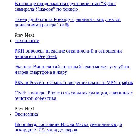
В столице продолжается групповой этап “Кубка
адмирала Ушакова” по хоккею
Танец футболиста Роналду сравнили с вирусными
движениями рэпера Toxi$
Prev
Next
Технологии
РКН опроверг введение ограничений в отношении
нейросети DeepSeek
Эксперт Вишневский: плотный чехол может усугубить
нагрев смартфона в жару
РБК: в России отложили введение платы за VPN-трафик
CNet: в камере iPhone есть скрытая функция, связанная с
очисткой объектива
Prev
Next
Экономика
Bloomberg: состояние Илона Маска увеличилось до
рекордных 722 млрд долларов