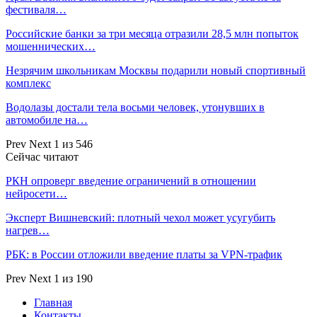
фестиваля…
Российские банки за три месяца отразили 28,5 млн попыток
мошеннических…
Незрячим школьникам Москвы подарили новый спортивный
комплекс
Водолазы достали тела восьми человек, утонувших в
автомобиле на…
Prev
Next
1 из 546
Сейчас читают
РКН опроверг введение ограничений в отношении
нейросети…
Эксперт Вишневский: плотный чехол может усугубить
нагрев…
РБК: в России отложили введение платы за VPN-трафик
Prev
Next
1 из 190
Главная
Контакты