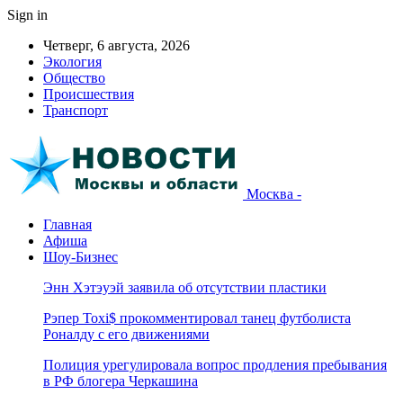
Sign in
Четверг, 6 августа, 2026
Экология
Общество
Происшествия
Транспорт
Москва -
Главная
Афиша
Шоу-Бизнес
Энн Хэтэуэй заявила об отсутствии пластики
Рэпер Toxi$ прокомментировал танец футболиста
Роналду с его движениями
Полиция урегулировала вопрос продления пребывания
в РФ блогера Черкашина