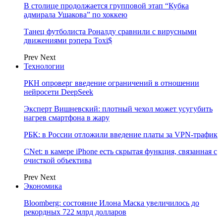
В столице продолжается групповой этап “Кубка
адмирала Ушакова” по хоккею
Танец футболиста Роналду сравнили с вирусными
движениями рэпера Toxi$
Prev
Next
Технологии
РКН опроверг введение ограничений в отношении
нейросети DeepSeek
Эксперт Вишневский: плотный чехол может усугубить
нагрев смартфона в жару
РБК: в России отложили введение платы за VPN-трафик
CNet: в камере iPhone есть скрытая функция, связанная с
очисткой объектива
Prev
Next
Экономика
Bloomberg: состояние Илона Маска увеличилось до
рекордных 722 млрд долларов