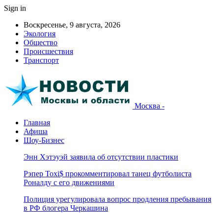
Sign in
Воскресенье, 9 августа, 2026
Экология
Общество
Происшествия
Транспорт
Москва -
Главная
Афиша
Шоу-Бизнес
Энн Хэтэуэй заявила об отсутствии пластики
Рэпер Toxi$ прокомментировал танец футболиста
Роналду с его движениями
Полиция урегулировала вопрос продления пребывания
в РФ блогера Черкашина