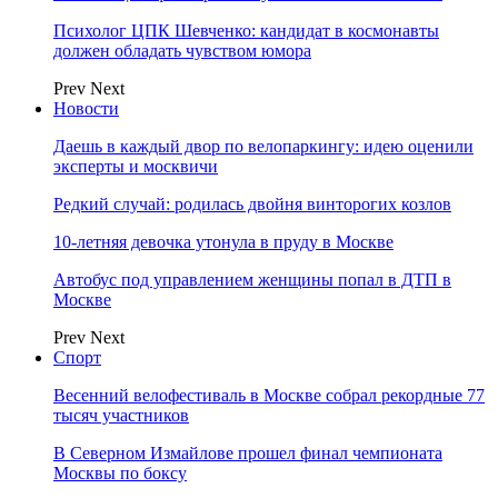
Психолог ЦПК Шевченко: кандидат в космонавты
должен обладать чувством юмора
Prev
Next
Новости
Даешь в каждый двор по велопаркингу: идею оценили
эксперты и москвичи
Редкий случай: родилась двойня винторогих козлов
10-летняя девочка утонула в пруду в Москве
Автобус под управлением женщины попал в ДТП в
Москве
Prev
Next
Спорт
Весенний велофестиваль в Москве собрал рекордные 77
тысяч участников
В Северном Измайлове прошел финал чемпионата
Москвы по боксу