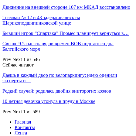
Движение на внешней стороне 107 км МКАД восстановлено
Трамваи № 12 и 43 задерживались на
Шарикоподшипниковской улице
Бывший игрок “Спартака” Промес планирует вернуться в…
Свыше 9,5 тыс снарядов времен ВОВ поднято со дна
Балтийского моря
Prev
Next
1 из 546
Сейчас читают
Даешь в каждый двор по велопаркингу: идею оценили
эксперты и…
Редкий случай: родилась двойня винторогих козлов
10-летняя девочка утонула в пруду в Москве
Prev
Next
1 из 589
Главная
Контакты
Лента