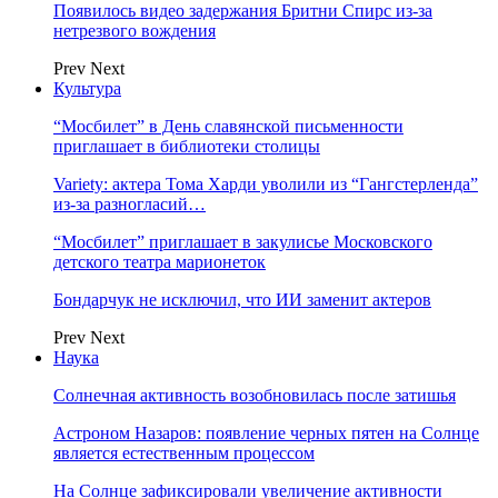
Появилось видео задержания Бритни Спирс из-за
нетрезвого вождения
Prev
Next
Культура
“Мосбилет” в День славянской письменности
приглашает в библиотеки столицы
Variety: актера Тома Харди уволили из “Гангстерленда”
из-за разногласий…
“Мосбилет” приглашает в закулисье Московского
детского театра марионеток
Бондарчук не исключил, что ИИ заменит актеров
Prev
Next
Наука
Солнечная активность возобновилась после затишья
Астроном Назаров: появление черных пятен на Солнце
является естественным процессом
На Солнце зафиксировали увеличение активности