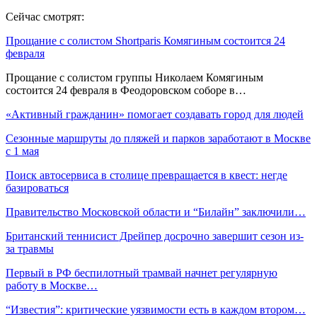
Сейчас смотрят:
Прощание с солистом Shortparis Комягиным состоится 24
февраля
Прощание с солистом группы Николаем Комягиным
состоится 24 февраля в Феодоровском соборе в…
«Активный гражданин» помогает создавать город для людей
Сезонные маршруты до пляжей и парков заработают в Москве
с 1 мая
Поиск автосервиса в столице превращается в квест: негде
базироваться
Правительство Московской области и “Билайн” заключили…
Британский теннисист Дрейпер досрочно завершит сезон из-
за травмы
Первый в РФ беспилотный трамвай начнет регулярную
работу в Москве…
“Известия”: критические уязвимости есть в каждом втором…