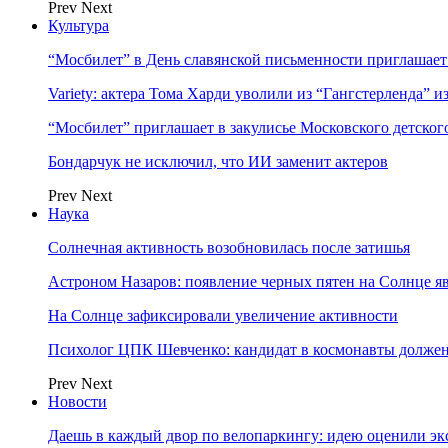
Prev
Next
Культура
“Мосбилет” в День славянской письменности приглашает
Variety: актера Тома Харди уволили из “Гангстерленда” и
“Мосбилет” приглашает в закулисье Московского детског
Бондарчук не исключил, что ИИ заменит актеров
Prev
Next
Наука
Солнечная активность возобновилась после затишья
Астроном Назаров: появление черных пятен на Солнце я
На Солнце зафиксировали увеличение активности
Психолог ЦПК Шевченко: кандидат в космонавты должен
Prev
Next
Новости
Даешь в каждый двор по велопаркингу: идею оценили эк