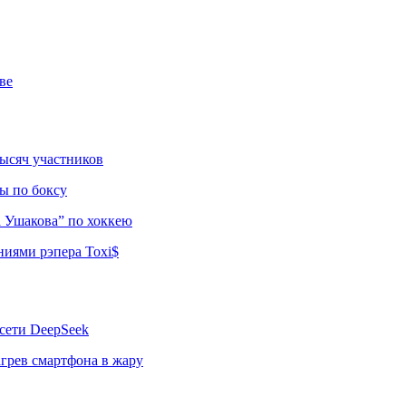
ве
тысяч участников
ы по боксу
а Ушакова” по хоккею
ниями рэпера Toxi$
сети DeepSeek
грев смартфона в жару