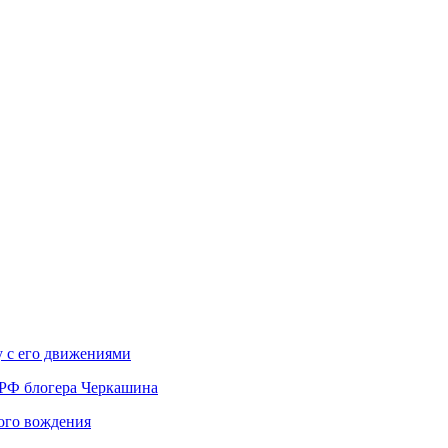
у с его движениями
 РФ блогера Черкашина
вого вождения