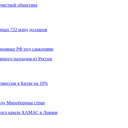
 очисткой объектива
дных 722 млрд долларов
кономике РФ под санкциями
нного палладия из России
пмиссии в Китае на 10%
ежду Минобороны стран
нного крыла ХАМАС в Ливане