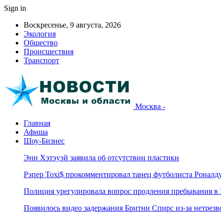
Sign in
Воскресенье, 9 августа, 2026
Экология
Общество
Происшествия
Транспорт
Москва -
Главная
Афиша
Шоу-Бизнес
Энн Хэтэуэй заявила об отсутствии пластики
Рэпер Toxi$ прокомментировал танец футболиста Роналд
Полиция урегулировала вопрос продления пребывания в
Появилось видео задержания Бритни Спирс из-за нетрез