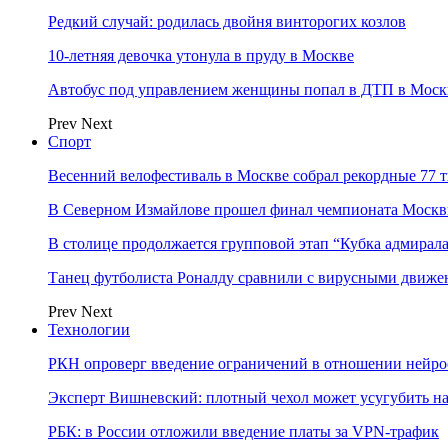
Редкий случай: родилась двойня винторогих козлов
10-летняя девочка утонула в пруду в Москве
Автобус под управлением женщины попал в ДТП в Моск
Prev
Next
Спорт
Весенний велофестиваль в Москве собрал рекордные 77 
В Северном Измайлове прошел финал чемпионата Москв
В столице продолжается групповой этап “Кубка адмирал
Танец футболиста Роналду сравнили с вирусными движе
Prev
Next
Технологии
РКН опроверг введение ограничений в отношении нейро
Эксперт Вишневский: плотный чехол может усугубить на
РБК: в России отложили введение платы за VPN-трафик