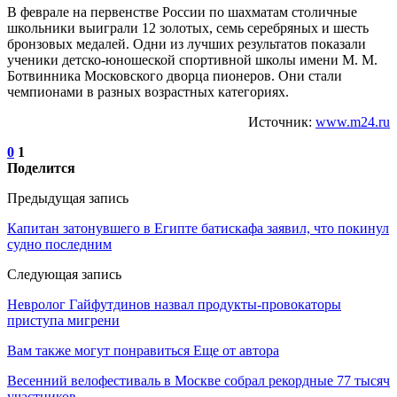
В феврале на первенстве России по шахматам столичные
школьники выиграли 12 золотых, семь серебряных и шесть
бронзовых медалей. Одни из лучших результатов показали
ученики детско-юношеской спортивной школы имени М. М.
Ботвинника Московского дворца пионеров. Они стали
чемпионами в разных возрастных категориях.
Источник:
www.m24.ru
0
1
Поделится
Предыдущая запись
Капитан затонувшего в Египте батискафа заявил, что покинул
судно последним
Следующая запись
Невролог Гайфутдинов назвал продукты-провокаторы
приступа мигрени
Вам также могут понравиться
Еще от автора
Весенний велофестиваль в Москве собрал рекордные 77 тысяч
участников