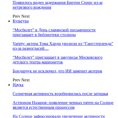
Появилось видео задержания Бритни Спирс из-за
нетрезвого вождения
Prev
Next
Культура
“Мосбилет” в День славянской письменности
приглашает в библиотеки столицы
Variety: актера Тома Харди уволили из “Гангстерленда”
из-за разногласий…
“Мосбилет” приглашает в закулисье Московского
детского театра марионеток
Бондарчук не исключил, что ИИ заменит актеров
Prev
Next
Наука
Солнечная активность возобновилась после затишья
Астроном Назаров: появление черных пятен на Солнце
является естественным процессом
На Солнце зафиксировали увеличение активности