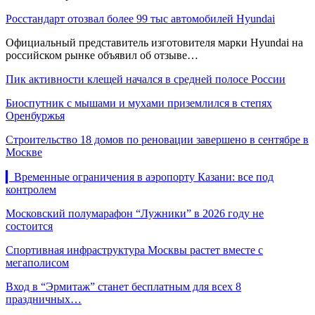
Росстандарт отозвал более 99 тыс автомобилей Hyundai
Официальный представитель изготовителя марки Hyundai на
российском рынке объявил об отзыве…
Пик активности клещей начался в средней полосе России
Биоспутник с мышами и мухами приземлился в степях
Оренбуржья
Строительство 18 домов по реновации завершено в сентябре в
Москве
▎Временные ограничения в аэропорту Казани: все под
контролем
Московский полумарафон “Лужники” в 2026 году не
состоится
Спортивная инфраструктура Москвы растет вместе с
мегаполисом
Вход в “Эрмитаж” станет бесплатным для всех 8
праздничных…