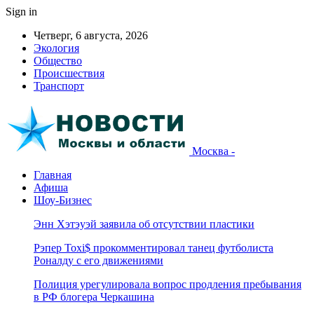
Sign in
Четверг, 6 августа, 2026
Экология
Общество
Происшествия
Транспорт
Москва -
Главная
Афиша
Шоу-Бизнес
Энн Хэтэуэй заявила об отсутствии пластики
Рэпер Toxi$ прокомментировал танец футболиста
Роналду с его движениями
Полиция урегулировала вопрос продления пребывания
в РФ блогера Черкашина