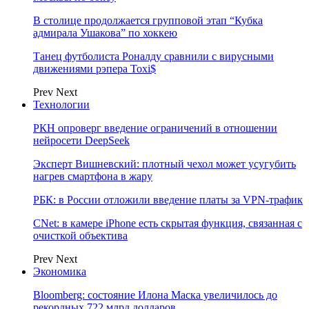
В столице продолжается групповой этап “Кубка
адмирала Ушакова” по хоккею
Танец футболиста Роналду сравнили с вирусными
движениями рэпера Toxi$
Prev
Next
Технологии
РКН опроверг введение ограничений в отношении
нейросети DeepSeek
Эксперт Вишневский: плотный чехол может усугубить
нагрев смартфона в жару
РБК: в России отложили введение платы за VPN-трафик
CNet: в камере iPhone есть скрытая функция, связанная с
очисткой объектива
Prev
Next
Экономика
Bloomberg: состояние Илона Маска увеличилось до
рекордных 722 млрд долларов