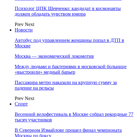
Психолог ЦПК Шевченко: кандидат в космонавты
должен обладать чувством юмора
Prev
Next
Новости
Автобус под управлением женщины попал в ДТП в
Москве
Москва — экономический локомотив
Между людьми и бактериями в московской больнице
«выстроили» медный барьер
Пассажира метро наказали на крупную сумму за
падение на рельсы
Prev
Next
Спорт
Весенний велофестиваль в Москве собрал рекордные 77
тысяч участников
В Северном Измайлове прошел финал чемпионата
Москвы по боксу