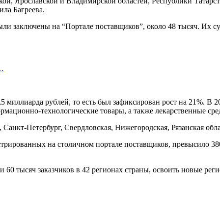
кой, Ярославской и Владимирской областей, Республики Татарс
ила Багреева.
и заключены на “Портале поставщиков”, около 48 тысяч. Их сум
х…
,5 миллиарда рублей, то есть был зафиксирован рост на 21%. В 
рмационно-технологические товары, а также лекарственные сре
Санкт-Петербург, Свердловская, Нижегородская, Рязанская обла
истрированных на столичном портале поставщиков, превысило 3
 60 тысяч заказчиков в 42 регионах страны, освоить новые рег