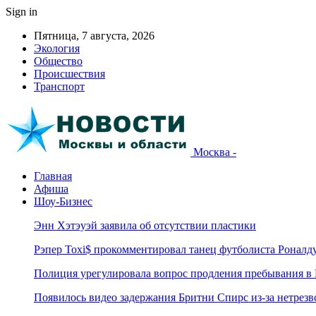
Sign in
Пятница, 7 августа, 2026
Экология
Общество
Происшествия
Транспорт
Москва -
Главная
Афиша
Шоу-Бизнес
Энн Хэтэуэй заявила об отсутствии пластики
Рэпер Toxi$ прокомментировал танец футболиста Роналд
Полиция урегулировала вопрос продления пребывания в
Появилось видео задержания Бритни Спирс из-за нетрез