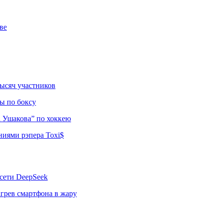
ве
тысяч участников
ы по боксу
а Ушакова” по хоккею
ниями рэпера Toxi$
сети DeepSeek
грев смартфона в жару