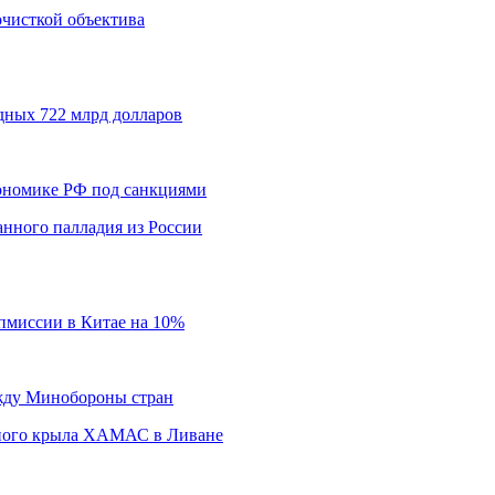
 очисткой объектива
дных 722 млрд долларов
кономике РФ под санкциями
нного палладия из России
пмиссии в Китае на 10%
ежду Минобороны стран
нного крыла ХАМАС в Ливане