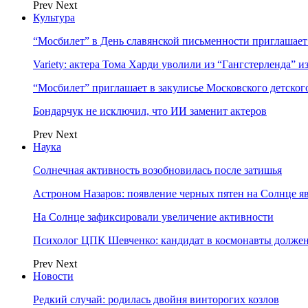
Prev
Next
Культура
“Мосбилет” в День славянской письменности приглашает
Variety: актера Тома Харди уволили из “Гангстерленда” и
“Мосбилет” приглашает в закулисье Московского детског
Бондарчук не исключил, что ИИ заменит актеров
Prev
Next
Наука
Солнечная активность возобновилась после затишья
Астроном Назаров: появление черных пятен на Солнце я
На Солнце зафиксировали увеличение активности
Психолог ЦПК Шевченко: кандидат в космонавты должен
Prev
Next
Новости
Редкий случай: родилась двойня винторогих козлов