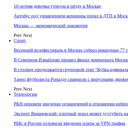
10-летняя девочка утонула в пруду в Москве
Автобус под управлением женщины попал в ДТП в Моск
Москва — экономический локомотив
Prev
Next
Спорт
Весенний велофестиваль в Москве собрал рекордные 77 
В Северном Измайлове прошел финал чемпионата Москв
В столице продолжается групповой этап “Кубка адмирал
Танец футболиста Роналду сравнили с вирусными движе
Prev
Next
Технологии
РКН опроверг введение ограничений в отношении нейро
Эксперт Вишневский: плотный чехол может усугубить на
РБК: в России отложили введение платы за VPN-трафик