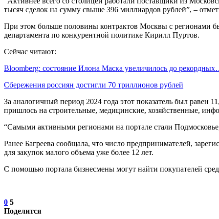
“Активнее всего со столицей работали поставщики из Московс
тысяч сделок на сумму свыше 396 миллиардов рублей”, – отмет
При этом больше половины контрактов Москвы с регионами был
департамента по конкурентной политике Кирилл Пуртов.
Сейчас читают:
Bloomberg: состояние Илона Маска увеличилось до рекордны
Сбережения россиян достигли 70 триллионов рублей
За аналогичный период 2024 года этот показатель был равен 11
пришлось на строительные, медицинские, хозяйственные, инфо
“Самыми активными регионами на портале стали Подмосковье, 
Ранее Багреева сообщала, что число предпринимателей, зарег
для закупок малого объема уже более 12 лет.
С помощью портала бизнесмены могут найти покупателей среди
0
5
Поделится