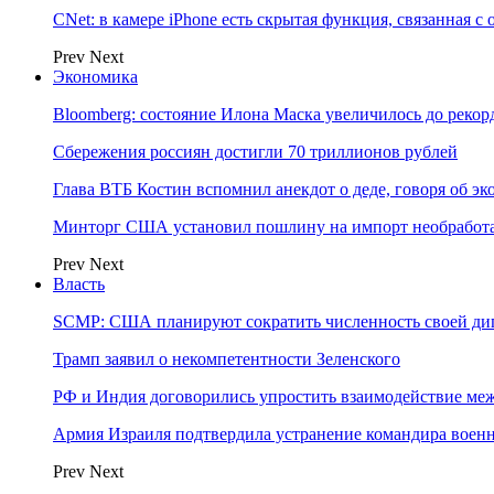
CNet: в камере iPhone есть скрытая функция, связанная с
Prev
Next
Экономика
Bloomberg: состояние Илона Маска увеличилось до рекор
Сбережения россиян достигли 70 триллионов рублей
Глава ВТБ Костин вспомнил анекдот о деде, говоря об э
Минторг США установил пошлину на импорт необработа
Prev
Next
Власть
SCMP: США планируют сократить численность своей ди
Трамп заявил о некомпетентности Зеленского
РФ и Индия договорились упростить взаимодействие м
Армия Израиля подтвердила устранение командира вое
Prev
Next