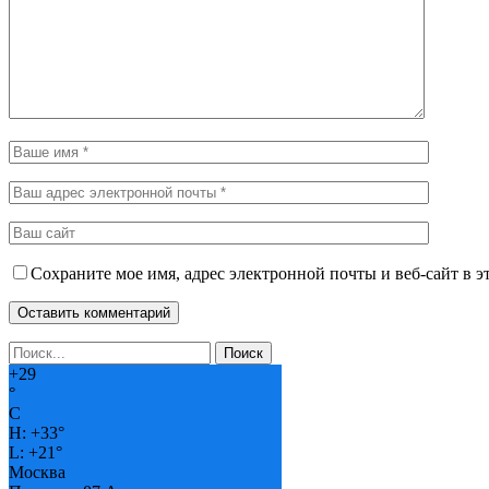
Сохраните мое имя, адрес электронной почты и веб-сайт в э
+
29
°
C
H:
+
33°
L:
+
21°
Москва