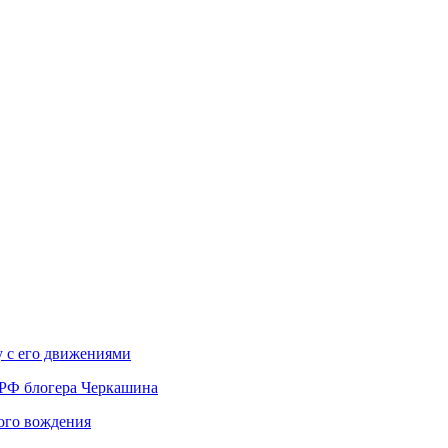
у с его движениями
 РФ блогера Черкашина
вого вождения