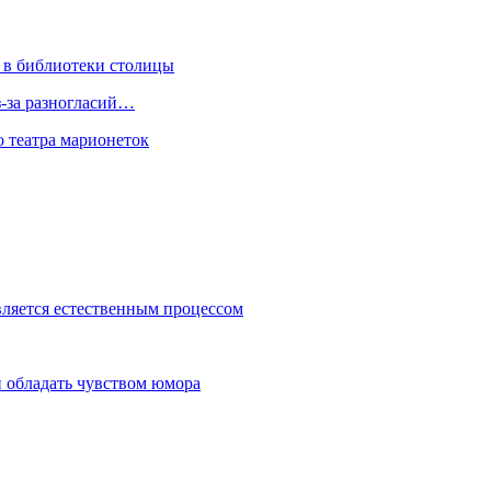
 в библиотеки столицы
з-за разногласий…
о театра марионеток
вляется естественным процессом
 обладать чувством юмора