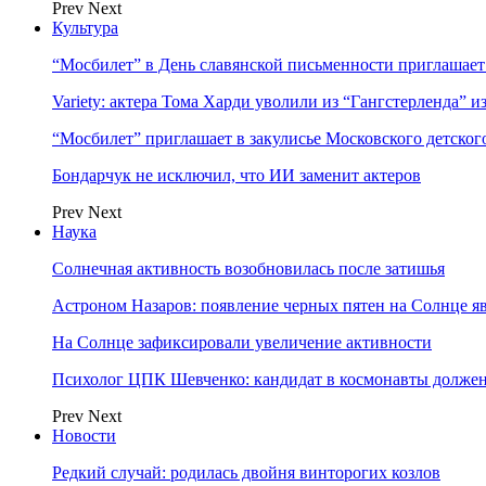
Prev
Next
Культура
“Мосбилет” в День славянской письменности приглашает
Variety: актера Тома Харди уволили из “Гангстерленда” и
“Мосбилет” приглашает в закулисье Московского детског
Бондарчук не исключил, что ИИ заменит актеров
Prev
Next
Наука
Солнечная активность возобновилась после затишья
Астроном Назаров: появление черных пятен на Солнце я
На Солнце зафиксировали увеличение активности
Психолог ЦПК Шевченко: кандидат в космонавты должен
Prev
Next
Новости
Редкий случай: родилась двойня винторогих козлов