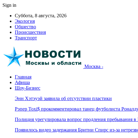
Sign in
Суббота, 8 августа, 2026
Экология
Общество
Происшествия
Транспорт
Москва -
Главная
Афиша
Шоу-Бизнес
Энн Хэтэуэй заявила об отсутствии пластики
Рэпер Toxi$ прокомментировал танец футболиста Роналд
Полиция урегулировала вопрос продления пребывания в
Появилось видео задержания Бритни Спирс из-за нетрез