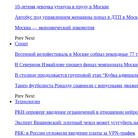
10-летняя девочка утонула в пруду в Москве
Автобус под управлением женщины попал в ДТП в Моск
Москва — экономический локомотив
Prev
Next
Спорт
Весенний велофестиваль в Москве собрал рекордные 77 
В Северном Измайлове прошел финал чемпионата Москв
В столице продолжается групповой этап “Кубка адмирал
Танец футболиста Роналду сравнили с вирусными движе
Prev
Next
Технологии
РКН опроверг введение ограничений в отношении нейро
Эксперт Вишневский: плотный чехол может усугубить на
РБК: в России отложили введение платы за VPN-трафик