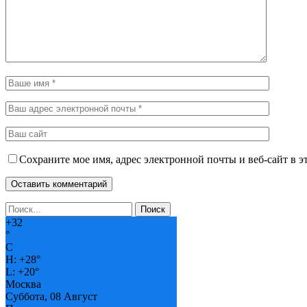
Сохраните мое имя, адрес электронной почты и веб-сайт в э
+
32
°
C
H:
+
28°
L:
+
20°
Москва
Суббота, 08 Август