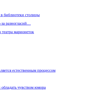
 в библиотеки столицы
з-за разногласий…
о театра марионеток
вляется естественным процессом
 обладать чувством юмора