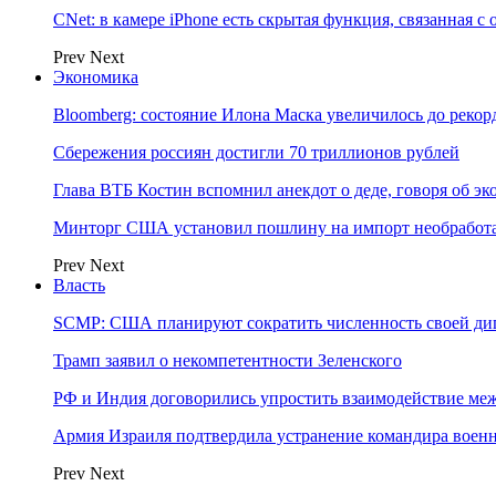
CNet: в камере iPhone есть скрытая функция, связанная с
Prev
Next
Экономика
Bloomberg: состояние Илона Маска увеличилось до рекор
Сбережения россиян достигли 70 триллионов рублей
Глава ВТБ Костин вспомнил анекдот о деде, говоря об э
Минторг США установил пошлину на импорт необработа
Prev
Next
Власть
SCMP: США планируют сократить численность своей ди
Трамп заявил о некомпетентности Зеленского
РФ и Индия договорились упростить взаимодействие м
Армия Израиля подтвердила устранение командира вое
Prev
Next