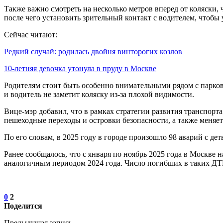
Также важно смотреть на несколько метров вперед от коляски, 
после чего установить зрительный контакт с водителем, чтобы 
Сейчас читают:
Редкий случай: родилась двойня винторогих козлов
10-летняя девочка утонула в пруду в Москве
Родителям стоит быть особенно внимательными рядом с парковк
и водитель не заметит коляску из-за плохой видимости.
Вице-мэр добавил, что в рамках стратегии развития транспорт
пешеходные переходы и островки безопасности, а также меняе
По его словам, в 2025 году в городе произошло 98 аварий с дет
Ранее сообщалось, что с января по ноябрь 2025 года в Москве
аналогичным периодом 2024 года. Число погибших в таких ДТ
0
2
Поделится
Предыдущая запись