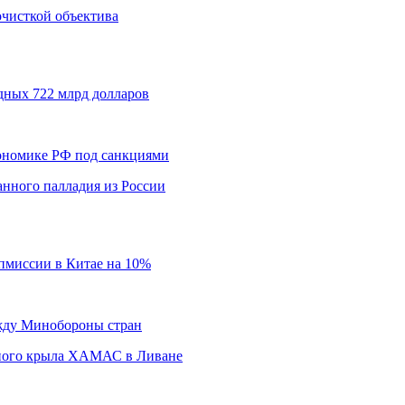
 очисткой объектива
дных 722 млрд долларов
кономике РФ под санкциями
нного палладия из России
пмиссии в Китае на 10%
ежду Минобороны стран
нного крыла ХАМАС в Ливане