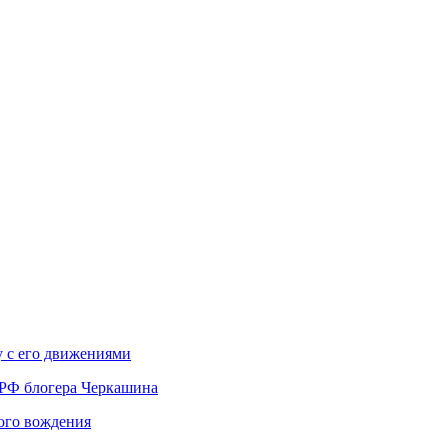
у с его движениями
 РФ блогера Черкашина
вого вождения