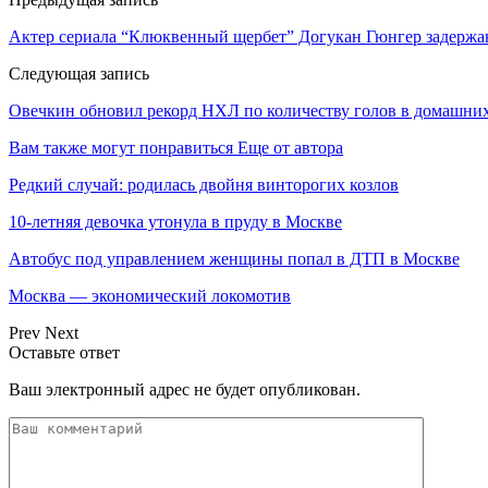
Актер сериала “Клюквенный щербет” Догукан Гюнгер задержан
Следующая запись
Овечкин обновил рекорд НХЛ по количеству голов в домашних
Вам также могут понравиться
Еще от автора
Редкий случай: родилась двойня винторогих козлов
10-летняя девочка утонула в пруду в Москве
Автобус под управлением женщины попал в ДТП в Москве
Москва — экономический локомотив
Prev
Next
Оставьте ответ
Ваш электронный адрес не будет опубликован.