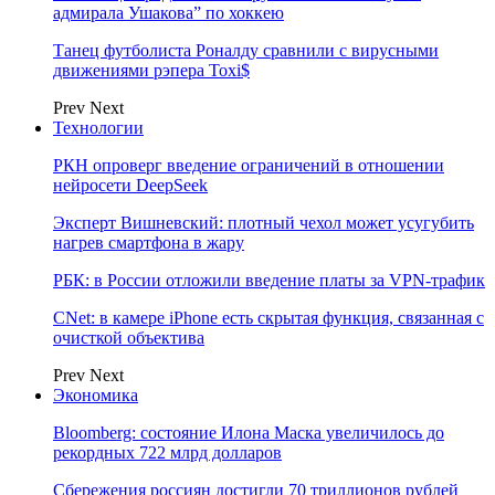
адмирала Ушакова” по хоккею
Танец футболиста Роналду сравнили с вирусными
движениями рэпера Toxi$
Prev
Next
Технологии
РКН опроверг введение ограничений в отношении
нейросети DeepSeek
Эксперт Вишневский: плотный чехол может усугубить
нагрев смартфона в жару
РБК: в России отложили введение платы за VPN-трафик
CNet: в камере iPhone есть скрытая функция, связанная с
очисткой объектива
Prev
Next
Экономика
Bloomberg: состояние Илона Маска увеличилось до
рекордных 722 млрд долларов
Сбережения россиян достигли 70 триллионов рублей