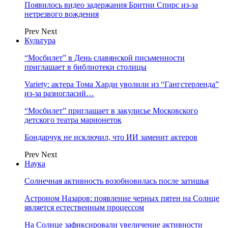
Появилось видео задержания Бритни Спирс из-за
нетрезвого вождения
Prev
Next
Культура
“Мосбилет” в День славянской письменности
приглашает в библиотеки столицы
Variety: актера Тома Харди уволили из “Гангстерленда”
из-за разногласий…
“Мосбилет” приглашает в закулисье Московского
детского театра марионеток
Бондарчук не исключил, что ИИ заменит актеров
Prev
Next
Наука
Солнечная активность возобновилась после затишья
Астроном Назаров: появление черных пятен на Солнце
является естественным процессом
На Солнце зафиксировали увеличение активности