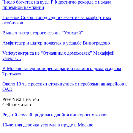
Число бот-атак на вузы РФ достигло рекорда с начала
приемной кампании
Поселок Сокол: город-сад исчезает из-за комфортных
особняков
Вышел тизер второго сезона “Уэнсдэй”
Амфитеатр и шатер появятся в усадьбе Виноградово
Variety: актриса из “Отчаянных домохозяек” Махаффей
умерла…
В Москве завершили реставрацию главного дома усадьбы
Третьякова
Около 10 тыс россиян столкнулись с перебоями авиарейсов в
ОАЭ
Prev
Next
1 из 546
Сейчас читают
Редкий случай: родилась двойня винторогих козлов
10-летняя девочка утонула в пруду в Москве