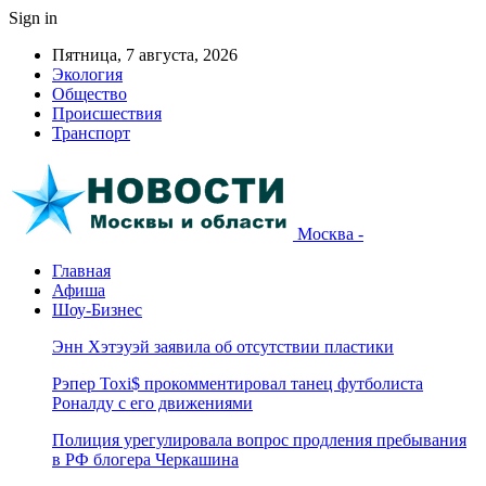
Sign in
Пятница, 7 августа, 2026
Экология
Общество
Происшествия
Транспорт
Москва -
Главная
Афиша
Шоу-Бизнес
Энн Хэтэуэй заявила об отсутствии пластики
Рэпер Toxi$ прокомментировал танец футболиста
Роналду с его движениями
Полиция урегулировала вопрос продления пребывания
в РФ блогера Черкашина