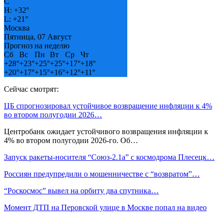
C
H:
+
32°
L:
+
21°
Москва
Пятница, 07 Август
Прогноз на неделю
Сб
Вс
Пн
Вт
Ср
Чт
+
28°
+
23°
+
25°
+
25°
+
17°
+
18°
+
20°
+
17°
+
15°
+
16°
+
12°
+
11°
Сейчас смотрят:
ЦБ спрогнозировал устойчивое возвращение инфляции к 4%
во втором полугодии 2026…
Центробанк ожидает устойчивого возвращения инфляции к
4% во втором полугодии 2026-го. Об…
Запуск ракеты-носителя “Союз-2.1а” с космодрома Плесецк…
Россиян предупредили о мошенничестве с “возвратом”…
“Роскосмос” вывел на орбиту два спутника…
Момент ДТП на Перовской улице в Москве попал на видео