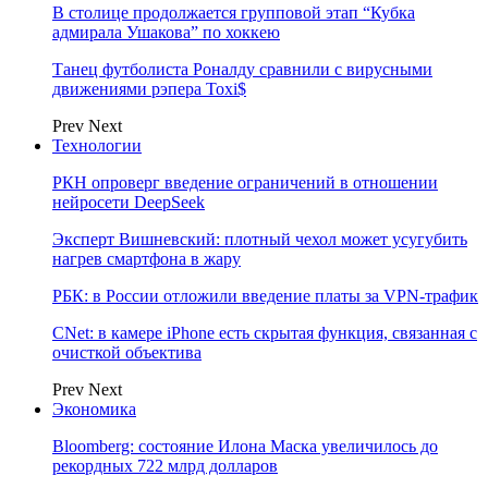
В столице продолжается групповой этап “Кубка
адмирала Ушакова” по хоккею
Танец футболиста Роналду сравнили с вирусными
движениями рэпера Toxi$
Prev
Next
Технологии
РКН опроверг введение ограничений в отношении
нейросети DeepSeek
Эксперт Вишневский: плотный чехол может усугубить
нагрев смартфона в жару
РБК: в России отложили введение платы за VPN-трафик
CNet: в камере iPhone есть скрытая функция, связанная с
очисткой объектива
Prev
Next
Экономика
Bloomberg: состояние Илона Маска увеличилось до
рекордных 722 млрд долларов