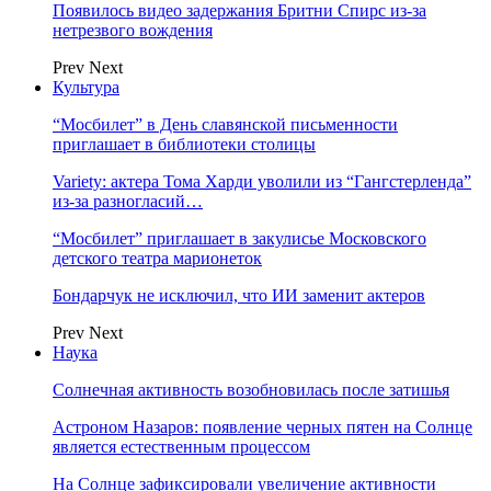
Появилось видео задержания Бритни Спирс из-за
нетрезвого вождения
Prev
Next
Культура
“Мосбилет” в День славянской письменности
приглашает в библиотеки столицы
Variety: актера Тома Харди уволили из “Гангстерленда”
из-за разногласий…
“Мосбилет” приглашает в закулисье Московского
детского театра марионеток
Бондарчук не исключил, что ИИ заменит актеров
Prev
Next
Наука
Солнечная активность возобновилась после затишья
Астроном Назаров: появление черных пятен на Солнце
является естественным процессом
На Солнце зафиксировали увеличение активности