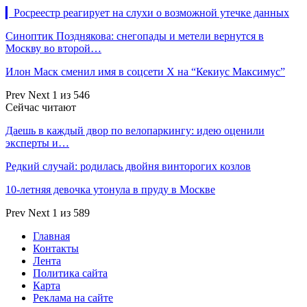
▎Росреестр реагирует на слухи о возможной утечке данных
Синоптик Позднякова: снегопады и метели вернутся в
Москву во второй…
Илон Маск сменил имя в соцсети Х на “Кекиус Максимус”
Prev
Next
1 из 546
Сейчас читают
Даешь в каждый двор по велопаркингу: идею оценили
эксперты и…
Редкий случай: родилась двойня винторогих козлов
10-летняя девочка утонула в пруду в Москве
Prev
Next
1 из 589
Главная
Контакты
Лента
Политика сайта
Карта
Реклама на сайте