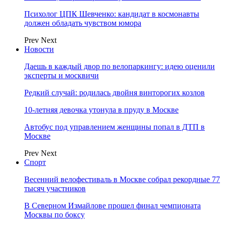
Психолог ЦПК Шевченко: кандидат в космонавты
должен обладать чувством юмора
Prev
Next
Новости
Даешь в каждый двор по велопаркингу: идею оценили
эксперты и москвичи
Редкий случай: родилась двойня винторогих козлов
10-летняя девочка утонула в пруду в Москве
Автобус под управлением женщины попал в ДТП в
Москве
Prev
Next
Спорт
Весенний велофестиваль в Москве собрал рекордные 77
тысяч участников
В Северном Измайлове прошел финал чемпионата
Москвы по боксу