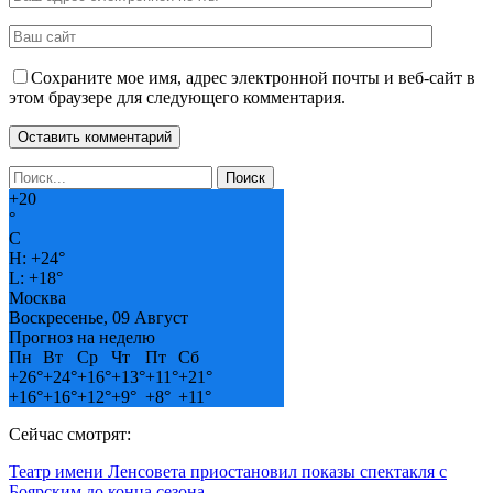
Сохраните мое имя, адрес электронной почты и веб-сайт в
этом браузере для следующего комментария.
+
20
°
C
H:
+
24°
L:
+
18°
Москва
Воскресенье, 09 Август
Прогноз на неделю
Пн
Вт
Ср
Чт
Пт
Сб
+
26°
+
24°
+
16°
+
13°
+
11°
+
21°
+
16°
+
16°
+
12°
+
9°
+
8°
+
11°
Сейчас смотрят:
Театр имени Ленсовета приостановил показы спектакля с
Боярским до конца сезона