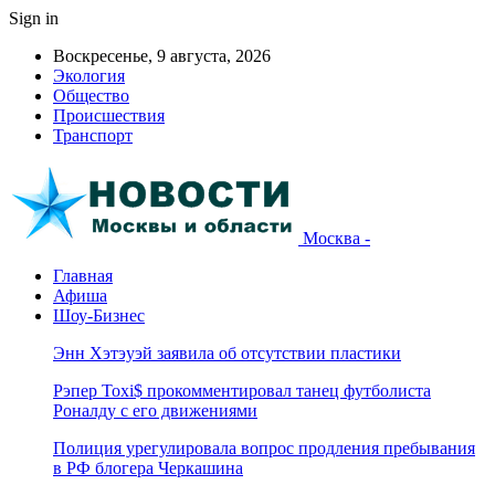
Sign in
Воскресенье, 9 августа, 2026
Экология
Общество
Происшествия
Транспорт
Москва -
Главная
Афиша
Шоу-Бизнес
Энн Хэтэуэй заявила об отсутствии пластики
Рэпер Toxi$ прокомментировал танец футболиста
Роналду с его движениями
Полиция урегулировала вопрос продления пребывания
в РФ блогера Черкашина