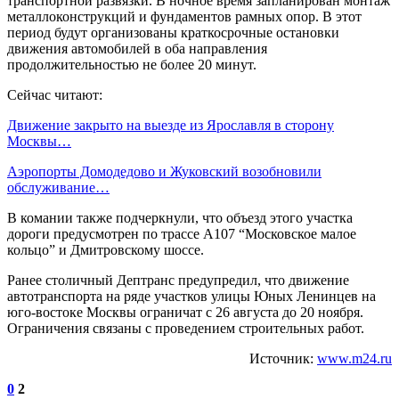
транспортной развязки. В ночное время запланирован монтаж
металлоконструкций и фундаментов рамных опор. В этот
период будут организованы краткосрочные остановки
движения автомобилей в оба направления
продолжительностью не более 20 минут.
Сейчас читают:
Движение закрыто на выезде из Ярославля в сторону
Москвы…
Аэропорты Домодедово и Жуковский возобновили
обслуживание…
В комании также подчеркнули, что объезд этого участка
дороги предусмотрен по трассе А107 “Московское малое
кольцо” и Дмитровскому шоссе.
Ранее столичный Дептранс предупредил, что движение
автотранспорта на ряде участков улицы Юных Ленинцев на
юго-востоке Москвы ограничат с 26 августа до 20 ноября.
Ограничения связаны с проведением строительных работ.
Источник:
www.m24.ru
0
2