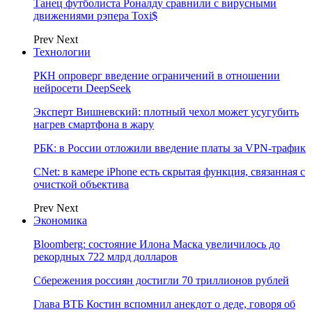
Танец футболиста Роналду сравнили с вирусными
движениями рэпера Toxi$
Prev
Next
Технологии
РКН опроверг введение ограничений в отношении
нейросети DeepSeek
Эксперт Вишневский: плотный чехол может усугубить
нагрев смартфона в жару
РБК: в России отложили введение платы за VPN-трафик
CNet: в камере iPhone есть скрытая функция, связанная с
очисткой объектива
Prev
Next
Экономика
Bloomberg: состояние Илона Маска увеличилось до
рекордных 722 млрд долларов
Сбережения россиян достигли 70 триллионов рублей
Глава ВТБ Костин вспомнил анекдот о деде, говоря об