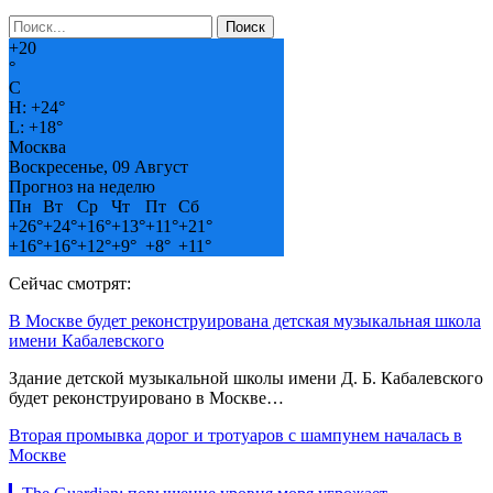
+
20
°
C
H:
+
24°
L:
+
18°
Москва
Воскресенье, 09 Август
Прогноз на неделю
Пн
Вт
Ср
Чт
Пт
Сб
+
26°
+
24°
+
16°
+
13°
+
11°
+
21°
+
16°
+
16°
+
12°
+
9°
+
8°
+
11°
Сейчас смотрят:
В Москве будет реконструирована детская музыкальная школа
имени Кабалевского
Здание детской музыкальной школы имени Д. Б. Кабалевского
будет реконструировано в Москве…
Вторая промывка дорог и тротуаров с шампунем началась в
Москве