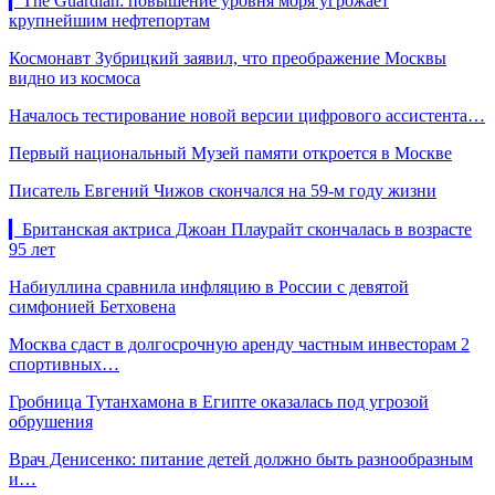
▎The Guardian: повышение уровня моря угрожает
крупнейшим нефтепортам
Космонавт Зубрицкий заявил, что преображение Москвы
видно из космоса
Началось тестирование новой версии цифрового ассистента…
Первый национальный Музей памяти откроется в Москве
Писатель Евгений Чижов скончался на 59-м году жизни
▎Британская актриса Джоан Плаурайт скончалась в возрасте
95 лет
Набиуллина сравнила инфляцию в России с девятой
симфонией Бетховена
Москва сдаст в долгосрочную аренду частным инвесторам 2
спортивных…
Гробница Тутанхамона в Египте оказалась под угрозой
обрушения
Врач Денисенко: питание детей должно быть разнообразным
и…