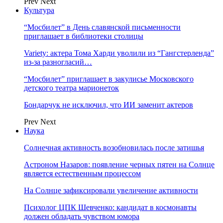
Prev
Next
Культура
“Мосбилет” в День славянской письменности
приглашает в библиотеки столицы
Variety: актера Тома Харди уволили из “Гангстерленда”
из-за разногласий…
“Мосбилет” приглашает в закулисье Московского
детского театра марионеток
Бондарчук не исключил, что ИИ заменит актеров
Prev
Next
Наука
Солнечная активность возобновилась после затишья
Астроном Назаров: появление черных пятен на Солнце
является естественным процессом
На Солнце зафиксировали увеличение активности
Психолог ЦПК Шевченко: кандидат в космонавты
должен обладать чувством юмора