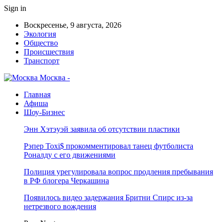
Sign in
Воскресенье, 9 августа, 2026
Экология
Общество
Происшествия
Транспорт
Москва -
Главная
Афиша
Шоу-Бизнес
Энн Хэтэуэй заявила об отсутствии пластики
Рэпер Toxi$ прокомментировал танец футболиста
Роналду с его движениями
Полиция урегулировала вопрос продления пребывания
в РФ блогера Черкашина
Появилось видео задержания Бритни Спирс из-за
нетрезвого вождения