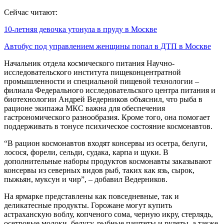
Сейчас читают:
10-летняя девочка утонула в пруду в Москве
Автобус под управлением женщины попал в ДТП в Москве
Начальник отдела космического питания Научно-
исследовательского института пищеконцентратной
промышленности и специальной пищевой технологии –
филиала Федерального исследовательского центра питания и
биотехнологии Андрей Ведерников объяснил, что рыба в
рационе экипажа МКС важна для обеспечения
гастрономического разнообразия. Кроме того, она помогает
поддерживать в тонусе психическое состояние космонавтов.
“В рацион космонавтов входят консервы из осетра, белуги,
лосося, форели, сельди, судака, карпа и щуки. В
дополнительные наборы продуктов космонавты заказывают
консервы из северных видов рыб, таких как язь, сырок,
пыжьян, муксун и чир”, – добавил Ведерников.
На ярмарке представлены как повседневные, так и
деликатесные продукты. Горожане могут купить
астраханскую воблу, копченого сома, черную икру, стерлядь,
осетровые молоки, белугу, рыбные паштеты и рулеты, а также