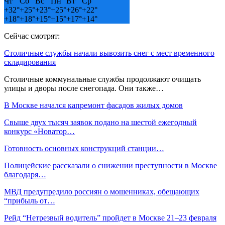
Чт
Сб
Вс
Пн
Вт
Ср
+
32°
+
25°
+
23°
+
25°
+
26°
+
22°
+
18°
+
18°
+
15°
+
15°
+
17°
+
14°
Сейчас смотрят:
Столичные службы начали вывозить снег с мест временного
складирования
Столичные коммунальные службы продолжают очищать
улицы и дворы после снегопада. Они также…
В Москве начался капремонт фасадов жилых домов
Свыше двух тысяч заявок подано на шестой ежегодный
конкурс «Новатор…
Готовность основных конструкций станции…
Полицейские рассказали о снижении преступности в Москве
благодаря…
МВД предупредило россиян о мошенниках, обещающих
“прибыль от…
Рейд “Нетрезвый водитель” пройдет в Москве 21–23 февраля