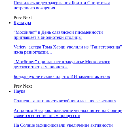
Появилось видео задержания Бритни Спирс из-за
нетрезвого вождения
Prev
Next
Культура
“Мосбилет” в День славянской письменности
приглашает в библиотеки столицы
Variety: актера Тома Харди уволили из “Гангстерленда”
из-за разногласий…
“Мосбилет” приглашает в закулисье Московского
детского театра марионеток
Бондарчук не исключил, что ИИ заменит актеров
Prev
Next
Наука
Солнечная активность возобновилась после затишья
Астроном Назаров: появление черных пятен на Солнце
является естественным процессом
На Солнце зафиксировали увеличение активности