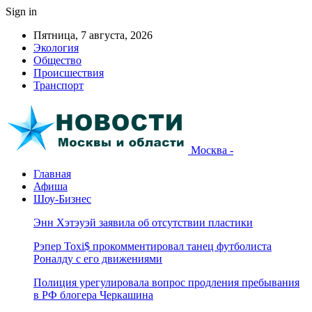
Sign in
Пятница, 7 августа, 2026
Экология
Общество
Происшествия
Транспорт
Москва -
Главная
Афиша
Шоу-Бизнес
Энн Хэтэуэй заявила об отсутствии пластики
Рэпер Toxi$ прокомментировал танец футболиста
Роналду с его движениями
Полиция урегулировала вопрос продления пребывания
в РФ блогера Черкашина