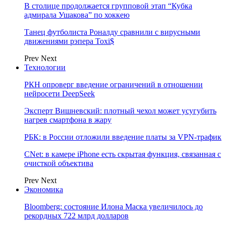
В столице продолжается групповой этап “Кубка
адмирала Ушакова” по хоккею
Танец футболиста Роналду сравнили с вирусными
движениями рэпера Toxi$
Prev
Next
Технологии
РКН опроверг введение ограничений в отношении
нейросети DeepSeek
Эксперт Вишневский: плотный чехол может усугубить
нагрев смартфона в жару
РБК: в России отложили введение платы за VPN-трафик
CNet: в камере iPhone есть скрытая функция, связанная с
очисткой объектива
Prev
Next
Экономика
Bloomberg: состояние Илона Маска увеличилось до
рекордных 722 млрд долларов