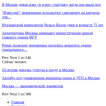
В Москве диван взял «в плен» старушку, когда она мыла пол
“Известия”: мошенники используют самозапрет на кредиты
для…
Итальянский композитор Чельсо Валли умер в возрасте 75 лет
Архитекторы Москвы начинают реконструкцию шпиля
главного здания МГУ
Polsat: польские чиновники пытались захватить здание
генерального…
Prev
Next
1 из 546
Сейчас читают
10-летняя девочка утонула в пруду в Москве
Автобус под управлением женщины попал в ДТП в Москве
Москва — экономический локомотив
Prev
Next
1 из 588
Главная