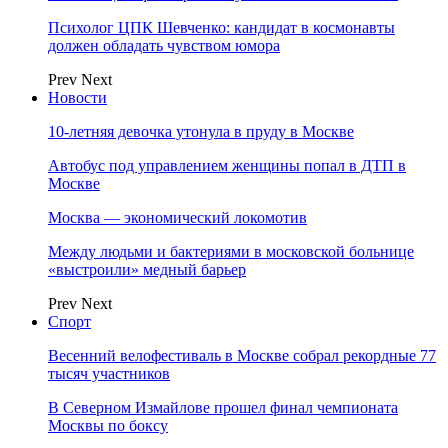
Психолог ЦПК Шевченко: кандидат в космонавты
должен обладать чувством юмора
Prev
Next
Новости
10-летняя девочка утонула в пруду в Москве
Автобус под управлением женщины попал в ДТП в
Москве
Москва — экономический локомотив
Между людьми и бактериями в московской больнице
«выстроили» медный барьер
Prev
Next
Спорт
Весенний велофестиваль в Москве собрал рекордные 77
тысяч участников
В Северном Измайлове прошел финал чемпионата
Москвы по боксу