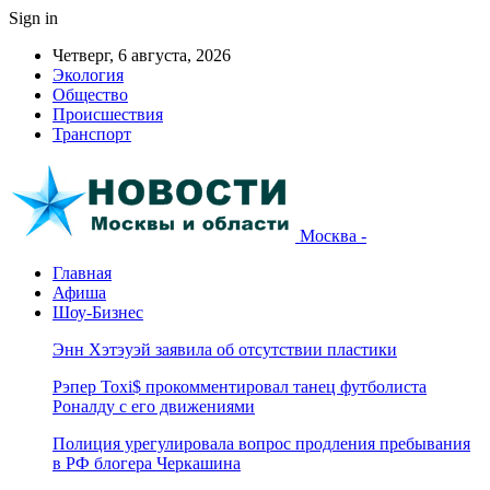
Sign in
Четверг, 6 августа, 2026
Экология
Общество
Происшествия
Транспорт
Москва -
Главная
Афиша
Шоу-Бизнес
Энн Хэтэуэй заявила об отсутствии пластики
Рэпер Toxi$ прокомментировал танец футболиста
Роналду с его движениями
Полиция урегулировала вопрос продления пребывания
в РФ блогера Черкашина