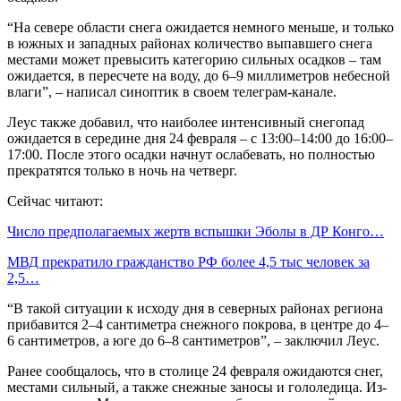
“На севере области снега ожидается немного меньше, и только
в южных и западных районах количество выпавшего снега
местами может превысить категорию сильных осадков – там
ожидается, в пересчете на воду, до 6–9 миллиметров небесной
влаги”, – написал синоптик в своем телеграм-канале.
Леус также добавил, что наиболее интенсивный снегопад
ожидается в середине дня 24 февраля – с 13:00–14:00 до 16:00–
17:00. После этого осадки начнут ослабевать, но полностью
прекратятся только в ночь на четверг.
Сейчас читают:
Число предполагаемых жертв вспышки Эболы в ДР Конго…
МВД прекратило гражданство РФ более 4,5 тыс человек за
2,5…
“В такой ситуации к исходу дня в северных районах региона
прибавится 2–4 сантиметра снежного покрова, в центре до 4–
6 сантиметров, а юге до 6–8 сантиметров”, – заключил Леус.
Ранее сообщалось, что в столице 24 февраля ожидаются снег,
местами сильный, а также снежные заносы и гололедица. Из-