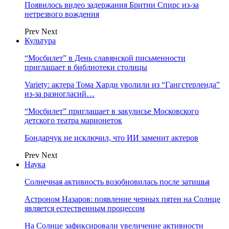
Появилось видео задержания Бритни Спирс из-за
нетрезвого вождения
Prev
Next
Культура
“Мосбилет” в День славянской письменности
приглашает в библиотеки столицы
Variety: актера Тома Харди уволили из “Гангстерленда”
из-за разногласий…
“Мосбилет” приглашает в закулисье Московского
детского театра марионеток
Бондарчук не исключил, что ИИ заменит актеров
Prev
Next
Наука
Солнечная активность возобновилась после затишья
Астроном Назаров: появление черных пятен на Солнце
является естественным процессом
На Солнце зафиксировали увеличение активности