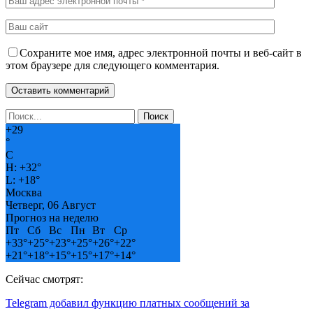
Сохраните мое имя, адрес электронной почты и веб-сайт в
этом браузере для следующего комментария.
+
29
°
C
H:
+
32°
L:
+
18°
Москва
Четверг, 06 Август
Прогноз на неделю
Пт
Сб
Вс
Пн
Вт
Ср
+
33°
+
25°
+
23°
+
25°
+
26°
+
22°
+
21°
+
18°
+
15°
+
15°
+
17°
+
14°
Сейчас смотрят:
Telegram добавил функцию платных сообщений за