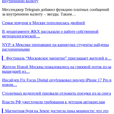
внутреннюю валюту
Мессенджер Telegram добавил функцию платных сообщений
за внутреннюю валюту – звезды. Таким…
Семья лемуров в Москве пополнилась двойней
В департаменте ЖКХ рассказали о работе собственной
метеорологической…
NYP: в Мексике пропавшие на каникулах студенты найдены
расчлененными
▎ Фестиваль “Московское чаепитие” приглашает жителей и…
Жители Новой Москвы пожаловались на грязевой поток из-за
вышедшей из…
Инсайдер Fix Focus Digital опубликовал рендер iPhone 17 Pro в
новом…
Столичных водителей призвали отложить поездки из-за снега
Власти РФ ужесточили требования к детским автокреслам
▎Магнитная буря на Земле достигла пика мощности: что это