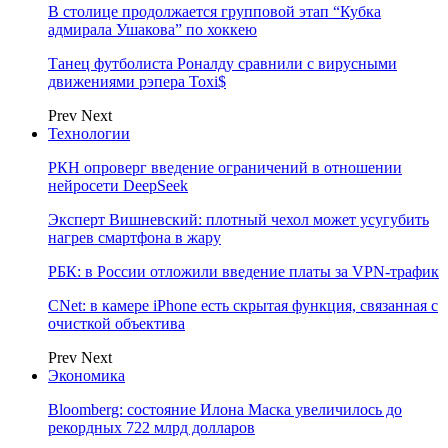
В столице продолжается групповой этап “Кубка
адмирала Ушакова” по хоккею
Танец футболиста Роналду сравнили с вирусными
движениями рэпера Toxi$
Prev
Next
Технологии
РКН опроверг введение ограничений в отношении
нейросети DeepSeek
Эксперт Вишневский: плотный чехол может усугубить
нагрев смартфона в жару
РБК: в России отложили введение платы за VPN-трафик
CNet: в камере iPhone есть скрытая функция, связанная с
очисткой объектива
Prev
Next
Экономика
Bloomberg: состояние Илона Маска увеличилось до
рекордных 722 млрд долларов