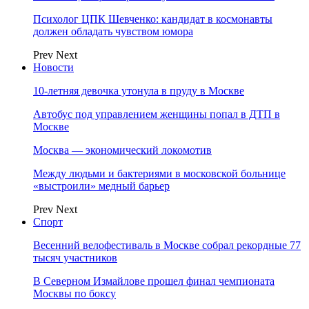
Психолог ЦПК Шевченко: кандидат в космонавты
должен обладать чувством юмора
Prev
Next
Новости
10-летняя девочка утонула в пруду в Москве
Автобус под управлением женщины попал в ДТП в
Москве
Москва — экономический локомотив
Между людьми и бактериями в московской больнице
«выстроили» медный барьер
Prev
Next
Спорт
Весенний велофестиваль в Москве собрал рекордные 77
тысяч участников
В Северном Измайлове прошел финал чемпионата
Москвы по боксу