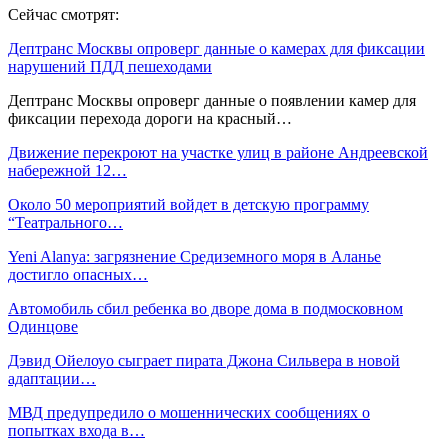
Сейчас смотрят:
Дептранс Москвы опроверг данные о камерах для фиксации
нарушений ПДД пешеходами
Дептранс Москвы опроверг данные о появлении камер для
фиксации перехода дороги на красный…
Движение перекроют на участке улиц в районе Андреевской
набережной 12…
Около 50 мероприятий войдет в детскую программу
“Театрального…
Yeni Alanya: загрязнение Средиземного моря в Аланье
достигло опасных…
Автомобиль сбил ребенка во дворе дома в подмосковном
Одинцове
Дэвид Ойелоуо сыграет пирата Джона Сильвера в новой
адаптации…
МВД предупредило о мошеннических сообщениях о
попытках входа в…