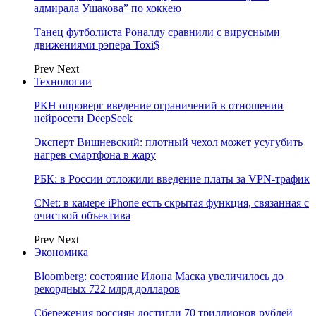
адмирала Ушакова” по хоккею
Танец футболиста Роналду сравнили с вирусными
движениями рэпера Toxi$
Prev
Next
Технологии
РКН опроверг введение ограничений в отношении
нейросети DeepSeek
Эксперт Вишневский: плотный чехол может усугубить
нагрев смартфона в жару
РБК: в России отложили введение платы за VPN-трафик
CNet: в камере iPhone есть скрытая функция, связанная с
очисткой объектива
Prev
Next
Экономика
Bloomberg: состояние Илона Маска увеличилось до
рекордных 722 млрд долларов
Сбережения россиян достигли 70 триллионов рублей