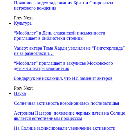
Появилось видео задержания Бритни Спирс из-за
нетрезвого вождения
Prev
Next
Культура
“Мосбилет” в День славянской письменности
приглашает в библиотеки столицы
Variety: актера Тома Харди уволили из “Гангстерленда”
из-за разногласий…
“Мосбилет” приглашает в закулисье Московского
детского театра марионеток
Бондарчук не исключил, что ИИ заменит актеров
Prev
Next
Наука
Солнечная активность возобновилась после затишья
Астроном Назаров: появление черных пятен на Солнце
является естественным процессом
На Солнце зафиксировали увеличение активности