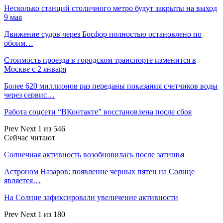
Несколько станций столичного метро будут закрыты на выход
9 мая
Движение судов через Босфор полностью остановлено по
обоим…
Стоимость проезда в городском транспорте изменится в
Москве с 2 января
Более 620 миллионов раз переданы показания счетчиков воды
через сервис…
Работа соцсети “ВКонтакте” восстановлена после сбоя
Prev
Next
1 из 546
Сейчас читают
Солнечная активность возобновилась после затишья
Астроном Назаров: появление черных пятен на Солнце
является…
На Солнце зафиксировали увеличение активности
Prev
Next
1 из 180