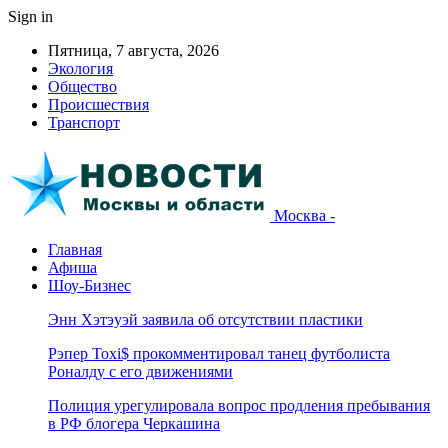
Sign in
Пятница, 7 августа, 2026
Экология
Общество
Происшествия
Транспорт
Москва -
Главная
Афиша
Шоу-Бизнес
Энн Хэтэуэй заявила об отсутствии пластики
Рэпер Toxi$ прокомментировал танец футболиста
Роналду с его движениями
Полиция урегулировала вопрос продления пребывания
в РФ блогера Черкашина