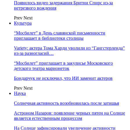
Появилось видео задержания Бритни Спирс из-за
нетрезвого вождения
Prev
Next
Культура
“Мосбилет” в День славянской письменности
приглашает в библиотеки столицы
Variety: актера Тома Харди уволили из “Гангстерленда”
из-за разногласий…
“Мосбилет” приглашает в закулисье Московского
детского театра марионеток
Бондарчук не исключил, что ИИ заменит актеров
Prev
Next
Наука
Солнечная активность возобновилась после затишья
Астроном Назаров: появление черных пятен на Солнце
является естественным процессом
На Солнце зафиксировали увеличение активности