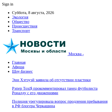
Sign in
Суббота, 8 августа, 2026
Экология
Общество
Происшествия
Транспорт
Москва -
Главная
Афиша
Шоу-Бизнес
Энн Хэтэуэй заявила об отсутствии пластики
Рэпер Toxi$ прокомментировал танец футболиста
Роналду с его движениями
Полиция урегулировала вопрос продления пребывания
в РФ блогера Черкашина