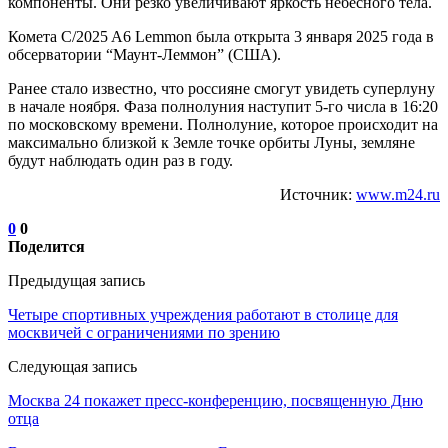
компоненты. Они резко увеличивают яркость небесного тела.
Комета C/2025 A6 Lemmon была открыта 3 января 2025 года в
обсерватории “Маунт-Леммон” (США).
Ранее стало известно, что россияне смогут увидеть суперлуну
в начале ноября. Фаза полнолуния наступит 5-го числа в 16:20
по московскому времени. Полнолуние, которое происходит на
максимально близкой к Земле точке орбиты Луны, земляне
будут наблюдать один раз в году.
Источник:
www.m24.ru
0
0
Поделится
Предыдущая запись
Четыре спортивных учреждения работают в столице для
москвичей с ограничениями по зрению
Следующая запись
Москва 24 покажет пресс-конференцию, посвященную Дню
отца