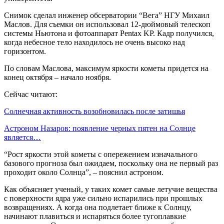
Снимок сделал инженер обсерватории “Вега” НГУ Михаил
Маслов. Для съемки он использовал 12-дюймовый телескоп
системы Ньютона и фотоаппарат Pentax KP. Кадр получился,
когда небесное тело находилось не очень высоко над
горизонтом.
По словам Маслова, максимум яркости кометы придется на
конец октября – начало ноября.
Сейчас читают:
Солнечная активность возобновилась после затишья
Астроном Назаров: появление черных пятен на Солнце
является…
“Рост яркости этой кометы с опережением изначального
базового прогноза был ожидаем, поскольку она не первый раз
проходит около Солнца”, – пояснил астроном.
Как объясняет ученый, у таких комет самые летучие вещества
с поверхности ядра уже сильно испарились при прошлых
возвращениях. А когда она подлетает ближе к Солнцу,
начинают плавиться и испаряться более тугоплавкие