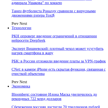
адмирала Ушакова” по хоккею
Танец футболиста Роналду сравнили с вирусными
движениями рэпера Toxi$
Prev
Next
Технологии
РКН опроверг введение ограничений в отношении
нейросети DeepSeek
Эксперт Вишневский: плотный чехол может усугубить
нагрев смартфона в жару
РБК: в России отложили введение платы за VPN-трафик
CNet: в камере iPhone есть скрытая функция, связанная с
очисткой объектива
Prev
Next
Экономика
Bloomberg: состояние Илона Маска увеличилось до
рекордных 722 млрд долларов
Сбережения россиян достигли 70 триллионов рублей