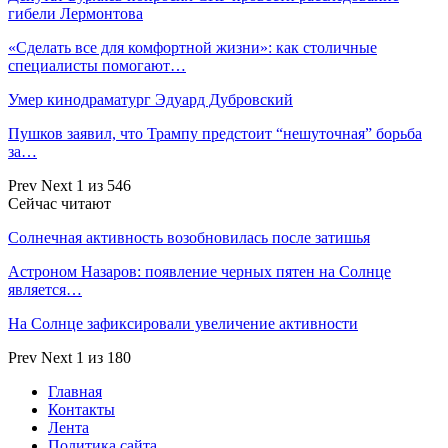
гибели Лермонтова
«Сделать все для комфортной жизни»: как столичные
специалисты помогают…
Умер кинодраматург Эдуард Дубровский
Пушков заявил, что Трампу предстоит “нешуточная” борьба
за…
Prev
Next
1 из 546
Сейчас читают
Солнечная активность возобновилась после затишья
Астроном Назаров: появление черных пятен на Солнце
является…
На Солнце зафиксировали увеличение активности
Prev
Next
1 из 180
Главная
Контакты
Лента
Политика сайта