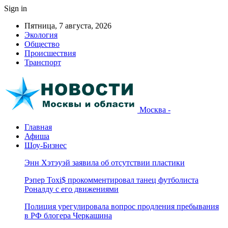
Sign in
Пятница, 7 августа, 2026
Экология
Общество
Происшествия
Транспорт
Москва -
Главная
Афиша
Шоу-Бизнес
Энн Хэтэуэй заявила об отсутствии пластики
Рэпер Toxi$ прокомментировал танец футболиста
Роналду с его движениями
Полиция урегулировала вопрос продления пребывания
в РФ блогера Черкашина