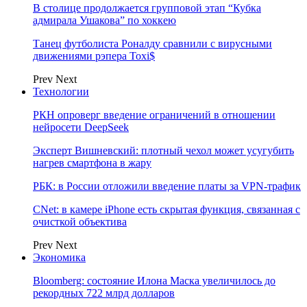
В столице продолжается групповой этап “Кубка
адмирала Ушакова” по хоккею
Танец футболиста Роналду сравнили с вирусными
движениями рэпера Toxi$
Prev
Next
Технологии
РКН опроверг введение ограничений в отношении
нейросети DeepSeek
Эксперт Вишневский: плотный чехол может усугубить
нагрев смартфона в жару
РБК: в России отложили введение платы за VPN-трафик
CNet: в камере iPhone есть скрытая функция, связанная с
очисткой объектива
Prev
Next
Экономика
Bloomberg: состояние Илона Маска увеличилось до
рекордных 722 млрд долларов