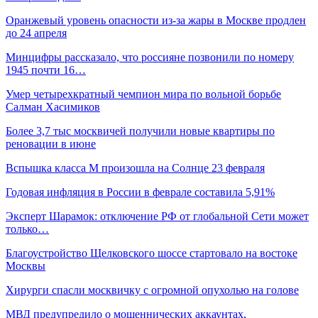
Оранжевый уровень опасности из-за жары в Москве продлен
до 24 апреля
Минцифры рассказало, что россияне позвонили по номеру
1945 почти 16…
Умер четырехкратный чемпион мира по вольной борьбе
Салман Хасимиков
Более 3,7 тыс москвичей получили новые квартиры по
реновации в июне
Вспышка класса М произошла на Солнце 23 февраля
Годовая инфляция в России в феврале составила 5,91%
Эксперт Шарамок: отключение РФ от глобальной Сети может
только…
Благоустройство Щелковского шоссе стартовало на востоке
Москвы
Хирурги спасли москвичку с огромной опухолью на голове
МВД предупредило о мошеннических аккаунтах,