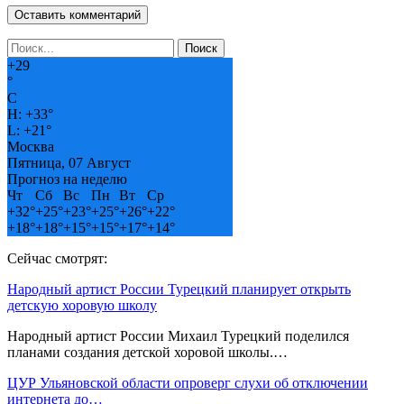
+
29
°
C
H:
+
33°
L:
+
21°
Москва
Пятница, 07 Август
Прогноз на неделю
Чт
Сб
Вс
Пн
Вт
Ср
+
32°
+
25°
+
23°
+
25°
+
26°
+
22°
+
18°
+
18°
+
15°
+
15°
+
17°
+
14°
Сейчас смотрят:
Народный артист России Турецкий планирует открыть
детскую хоровую школу
Народный артист России Михаил Турецкий поделился
планами создания детской хоровой школы.…
ЦУР Ульяновской области опроверг слухи об отключении
интернета до…