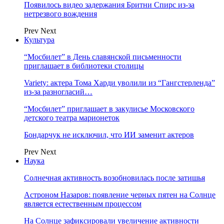
Появилось видео задержания Бритни Спирс из-за
нетрезвого вождения
Prev
Next
Культура
“Мосбилет” в День славянской письменности
приглашает в библиотеки столицы
Variety: актера Тома Харди уволили из “Гангстерленда”
из-за разногласий…
“Мосбилет” приглашает в закулисье Московского
детского театра марионеток
Бондарчук не исключил, что ИИ заменит актеров
Prev
Next
Наука
Солнечная активность возобновилась после затишья
Астроном Назаров: появление черных пятен на Солнце
является естественным процессом
На Солнце зафиксировали увеличение активности