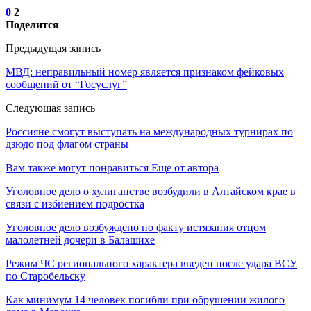
0
2
Поделится
Предыдущая запись
МВД: неправильный номер является признаком фейковых
сообщений от “Госуслуг”
Следующая запись
Россияне смогут выступать на международных турнирах по
дзюдо под флагом страны
Вам также могут понравиться
Еще от автора
Уголовное дело о хулиганстве возбудили в Алтайском крае в
связи с избиением подростка
Уголовное дело возбуждено по факту истязания отцом
малолетней дочери в Балашихе
Режим ЧС регионального характера введен после удара ВСУ
по Старобельску
Как минимум 14 человек погибли при обрушении жилого