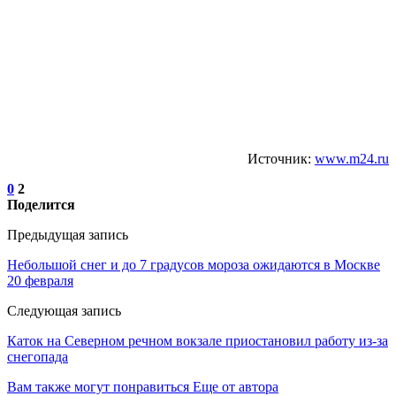
Источник:
www.m24.ru
0
2
Поделится
Предыдущая запись
Небольшой снег и до 7 градусов мороза ожидаются в Москве
20 февраля
Следующая запись
Каток на Северном речном вокзале приостановил работу из-за
снегопада
Вам также могут понравиться
Еще от автора