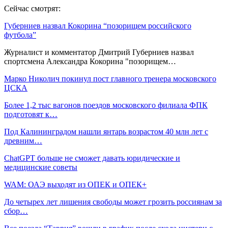
Сейчас смотрят:
Губерниев назвал Кокорина “позорищем российского
футбола”
Журналист и комментатор Дмитрий Губерниев назвал
спортсмена Александра Кокорина "позорищем…
Марко Николич покинул пост главного тренера московского
ЦСКА
Более 1,2 тыс вагонов поездов московского филиала ФПК
подготовят к…
Под Калининградом нашли янтарь возрастом 40 млн лет с
древним…
ChatGPT больше не сможет давать юридические и
медицинские советы
WAM: ОАЭ выходят из ОПЕК и ОПЕК+
До четырех лет лишения свободы может грозить россиянам за
сбор…