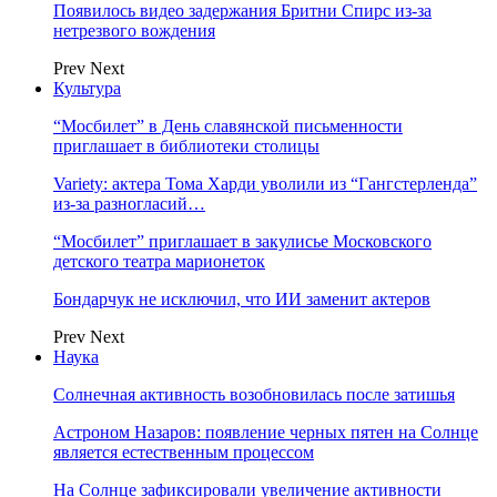
Появилось видео задержания Бритни Спирс из-за
нетрезвого вождения
Prev
Next
Культура
“Мосбилет” в День славянской письменности
приглашает в библиотеки столицы
Variety: актера Тома Харди уволили из “Гангстерленда”
из-за разногласий…
“Мосбилет” приглашает в закулисье Московского
детского театра марионеток
Бондарчук не исключил, что ИИ заменит актеров
Prev
Next
Наука
Солнечная активность возобновилась после затишья
Астроном Назаров: появление черных пятен на Солнце
является естественным процессом
На Солнце зафиксировали увеличение активности