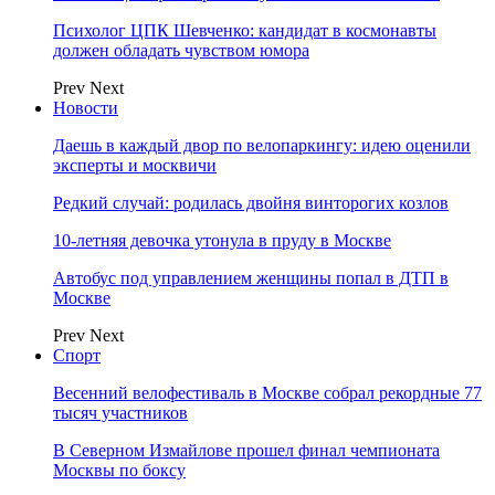
Психолог ЦПК Шевченко: кандидат в космонавты
должен обладать чувством юмора
Prev
Next
Новости
Даешь в каждый двор по велопаркингу: идею оценили
эксперты и москвичи
Редкий случай: родилась двойня винторогих козлов
10-летняя девочка утонула в пруду в Москве
Автобус под управлением женщины попал в ДТП в
Москве
Prev
Next
Спорт
Весенний велофестиваль в Москве собрал рекордные 77
тысяч участников
В Северном Измайлове прошел финал чемпионата
Москвы по боксу