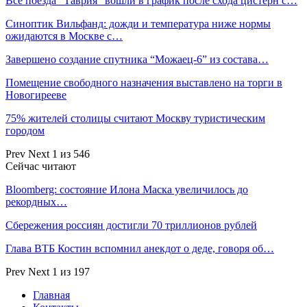
Все поезда “Таврия” вошли в график после схода цистерн с…
Синоптик Вильфанд: дожди и температура ниже нормы
ожидаются в Москве с…
Завершено создание спутника “Можаец-6” из состава…
Помещение свободного назначения выставлено на торги в
Новогирееве
75% жителей столицы считают Москву туристическим
городом
Prev
Next
1 из 546
Сейчас читают
Bloomberg: состояние Илона Маска увеличилось до
рекордных…
Сбережения россиян достигли 70 триллионов рублей
Глава ВТБ Костин вспомнил анекдот о деде, говоря об…
Prev
Next
1 из 197
Главная