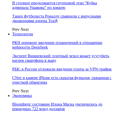
В столице продолжается групповой этап “Кубка
адмирала Ушакова” по хоккею
Танец футболиста Роналду сравнили с вирусными
движениями рэпера Toxi$
Prev
Next
Технологии
РКН опроверг введение ограничений в отношении
нейросети DeepSeek
Эксперт Вишневский: плотный чехол может усугубить
нагрев смартфона в жару
РБК: в России отложили введение платы за VPN-трафик
CNet: в камере iPhone есть скрытая функция, связанная с
очисткой объектива
Prev
Next
Экономика
Bloomberg: состояние Илона Маска увеличилось до
рекордных 722 млрд долларов