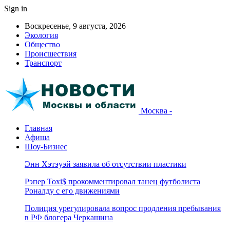
Sign in
Воскресенье, 9 августа, 2026
Экология
Общество
Происшествия
Транспорт
Москва -
Главная
Афиша
Шоу-Бизнес
Энн Хэтэуэй заявила об отсутствии пластики
Рэпер Toxi$ прокомментировал танец футболиста
Роналду с его движениями
Полиция урегулировала вопрос продления пребывания
в РФ блогера Черкашина