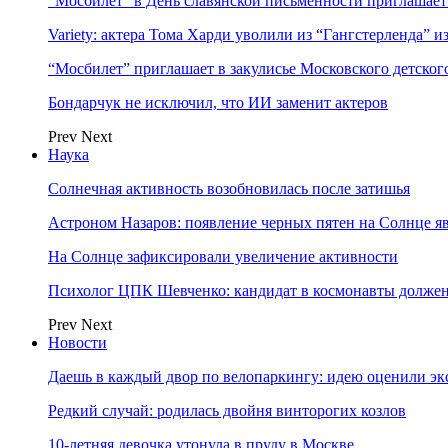
“Мосбилет” в День славянской письменности приглашает
Variety: актера Тома Харди уволили из “Гангстерленда” и
“Мосбилет” приглашает в закулисье Московского детског
Бондарчук не исключил, что ИИ заменит актеров
Prev
Next
Наука
Солнечная активность возобновилась после затишья
Астроном Назаров: появление черных пятен на Солнце я
На Солнце зафиксировали увеличение активности
Психолог ЦПК Шевченко: кандидат в космонавты должен
Prev
Next
Новости
Даешь в каждый двор по велопаркингу: идею оценили эк
Редкий случай: родилась двойня винторогих козлов
10-летняя девочка утонула в пруду в Москве