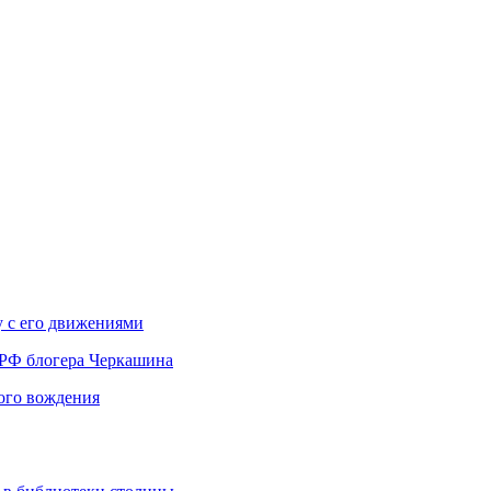
у с его движениями
 РФ блогера Черкашина
вого вождения