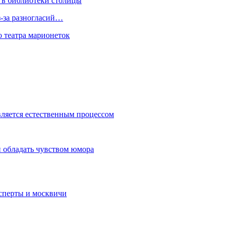
 в библиотеки столицы
з-за разногласий…
о театра марионеток
вляется естественным процессом
 обладать чувством юмора
сперты и москвичи