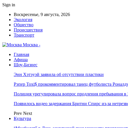
Sign in
Воскресенье, 9 августа, 2026
Экология
Общество
Происшествия
Транспорт
Москва -
Главная
Афиша
Шоу-Бизнес
Энн Хэтэуэй заявила об отсутствии пластики
Рэпер Toxi$ прокомментировал танец футболиста Роналд
Полиция урегулировала вопрос продления пребывания в
Появилось видео задержания Бритни Спирс из-за нетрез
Prev
Next
Культура