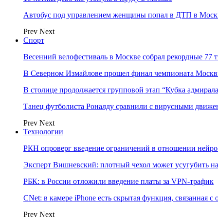
Автобус под управлением женщины попал в ДТП в Моск
Prev
Next
Спорт
Весенний велофестиваль в Москве собрал рекордные 77 
В Северном Измайлове прошел финал чемпионата Москв
В столице продолжается групповой этап “Кубка адмирал
Танец футболиста Роналду сравнили с вирусными движе
Prev
Next
Технологии
РКН опроверг введение ограничений в отношении нейро
Эксперт Вишневский: плотный чехол может усугубить на
РБК: в России отложили введение платы за VPN-трафик
CNet: в камере iPhone есть скрытая функция, связанная с
Prev
Next