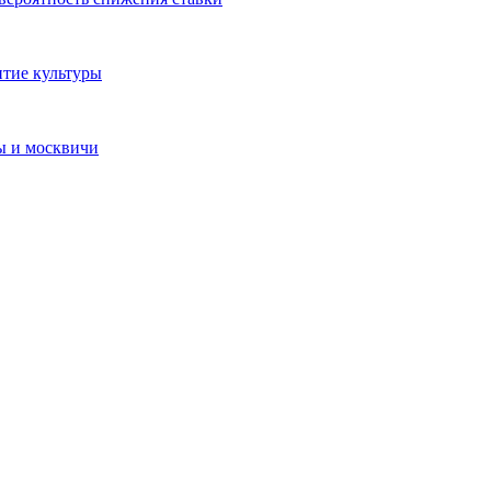
итие культуры
ы и москвичи