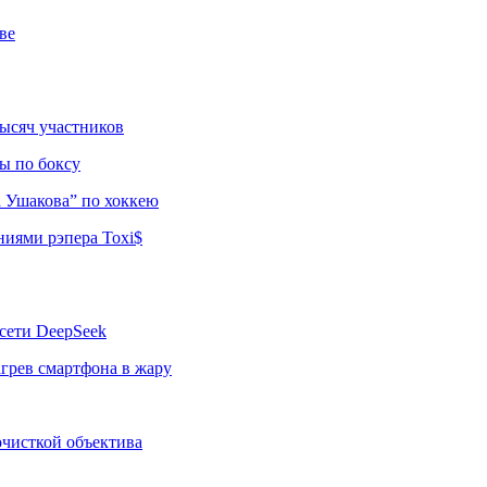
ве
тысяч участников
ы по боксу
а Ушакова” по хоккею
ниями рэпера Toxi$
сети DeepSeek
грев смартфона в жару
 очисткой объектива