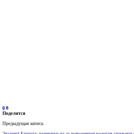
0
0
Поделится
Предыдущая запись
Эксперт Бархота: издержки из-за повышения налогов снижают 