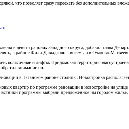
лкой, что позволяет сразу переехать без дополнительных влож
ты и…
ожены в девяти районах Западного округа, добавил глава Депа
вять, в районе Фили-Давыдково – восемь, а в Очаково-Матвеевс
ей, колясочные и лифты. Придомовая территория благоустроена
 обратил внимание он.
реновации в Таганском районе столицы. Новостройка располагае
 новых квартир по программе реновации в новостройке на улиц
 участники программы выбрали предложенное им городом жилье.